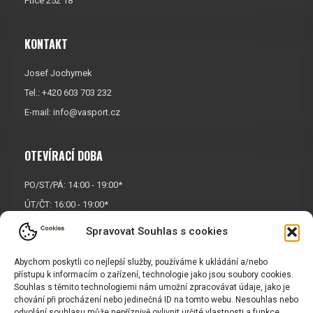
Ptice 252 18
KONTAKT
Josef Jochymek
Tel.: +420 603 703 232
E-mail:
info@vasport.cz
OTEVÍRACÍ DOBA
PO/ST/PÁ: 14:00 - 19:00*
ÚT/ČT: 16:00 - 19:00*
Sobota: 9:00 - 17:00*
Spravovat Souhlas s cookies
Neděle:
Zavřeno
Abychom poskytli co nejlepší služby, používáme k ukládání a/nebo
* Říjen, listopad a prosinec
přístupu k informacím o zařízení, technologie jako jsou soubory cookies.
OTEVŘENO POUZE
PO/ST/PÁ
Souhlas s těmito technologiemi nám umožní zpracovávat údaje, jako je
chování při procházení nebo jedinečná ID na tomto webu. Nesouhlas nebo
odvolání souhlasu může nepříznivě ovlivnit určité vlastnosti a funkce.