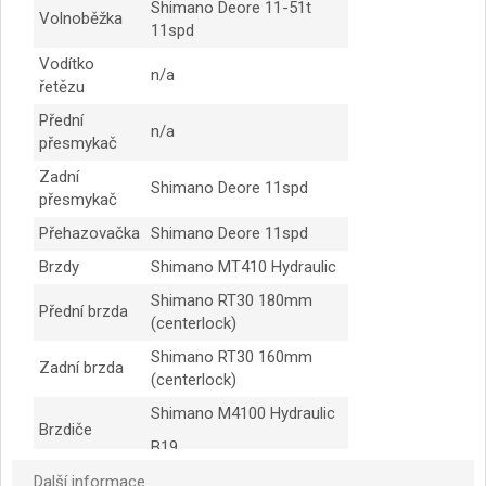
Shimano Deore 11-51t
Volnoběžka
11spd
Vodítko
n/a
řetězu
Přední
n/a
přesmykač
Zadní
Shimano Deore 11spd
přesmykač
Přehazovačka
Shimano Deore 11spd
Brzdy
Shimano MT410 Hydraulic
Shimano RT30 180mm
Přední brzda
(centerlock)
Shimano RT30 160mm
Zadní brzda
(centerlock)
Shimano M4100 Hydraulic
Brzdiče
B19
Hlavové
Další informace