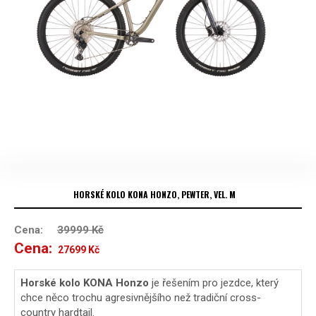
HORSKÉ KOLO KONA HONZO, PEWTER, VEL. M
Cena:
39999
Kč
Cena:
Původní
Aktuální
27699
Kč
cena
cena
Horské kolo KONA Honzo
je řešením pro jezdce, který
chce něco trochu agresivnějšího než tradiční cross-
byla:
je:
country hardtail.