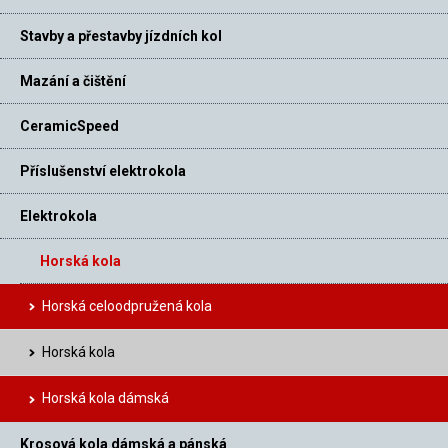
Schwalbe Nobby Nic TLE
Přední plášť
29×2.4″
Stavby a přestavby jízdních kol
Schwalbe Nobby Nic TLE
Zadní plášť
Mazání a čištění
29×2.4″
Gloss Metallic Pewter w/
CeramicSpeed
Barva
Charcoal & Turquoise
Decals
Příslušenství elektrokola
Elektrokola
Horská kola
Horská celoodpružená kola
Horská kola
Horská kola dámská
Krosová kola dámská a pánská