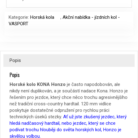
39999 Kč.
27699 Kč.
Kategorie:
Horská kola
,
Akční nabídka - jízdních kol -
VASPORT
Popis
Popis
Horské kolo KONA Honzo
je často napodobován, ale
nikdy není duplikován, a je součástí nadace Kona. Honzo je
řešením pro jezdce, který chce něco trochu agresivnějšího
než tradiční cross-country hardtail. 120 mm vidlice
poskytuje dostatečné odpružení pro rychlou práci
technických úseků stezky.
Ať už jste zkušený jezdec, který
hledá nadčasový hardtail, nebo jezdec, který se chce
podívat trochu hlouběji do světa horských kol, Honzo je
skvělou volbou.