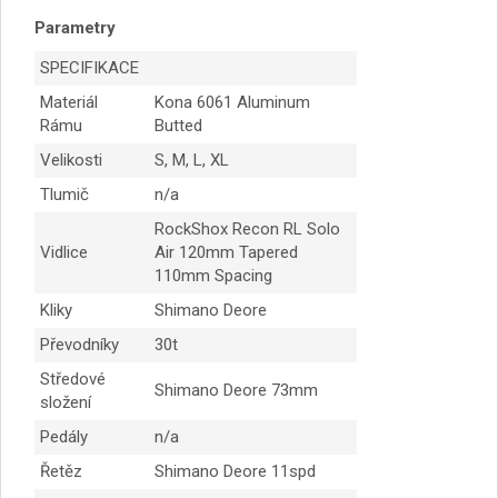
Parametry
SPECIFIKACE
Materiál
Kona 6061 Aluminum
Rámu
Butted
Velikosti
S, M, L, XL
Tlumič
n/a
RockShox Recon RL Solo
Vidlice
Air 120mm Tapered
110mm Spacing
Kliky
Shimano Deore
Převodníky
30t
Středové
Shimano Deore 73mm
složení
Pedály
n/a
Řetěz
Shimano Deore 11spd