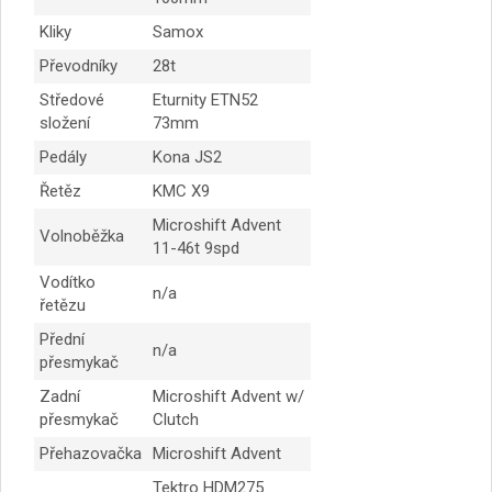
Kliky
Samox
Převodníky
28t
Středové
Eturnity ETN52
složení
73mm
Pedály
Kona JS2
Řetěz
KMC X9
Microshift Advent
Volnoběžka
11-46t 9spd
Vodítko
n/a
řetězu
Přední
n/a
přesmykač
Zadní
Microshift Advent w/
přesmykač
Clutch
Přehazovačka
Microshift Advent
Tektro HDM275