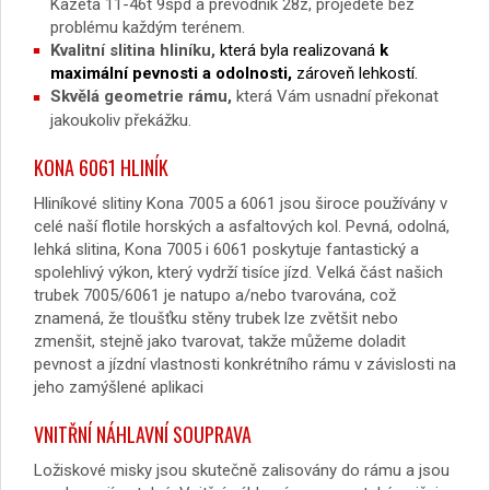
Kazeta 11-46t 9spd a převodník 28z, projedete bez
problému každým terénem.
Kvalitní slitina hliníku,
která byla realizovaná
k
maximální pevnosti a odolnosti,
zároveň lehkostí.
Skvělá geometrie rámu,
která Vám usnadní překonat
jakoukoliv překážku.
KONA 6061 HLINÍK
Hliníkové slitiny Kona 7005 a 6061 jsou široce používány v
celé naší flotile horských a asfaltových kol. Pevná, odolná,
lehká slitina, Kona 7005 i 6061 poskytuje fantastický a
spolehlivý výkon, který vydrží tisíce jízd. Velká část našich
trubek 7005/6061 je natupo a/nebo tvarována, což
znamená, že tloušťku stěny trubek lze zvětšit nebo
zmenšit, stejně jako tvarovat, takže můžeme doladit
pevnost a jízdní vlastnosti konkrétního rámu v závislosti na
jeho zamýšlené aplikaci
VNITŘNÍ NÁHLAVNÍ SOUPRAVA
Ložiskové misky jsou skutečně zalisovány do rámu a jsou