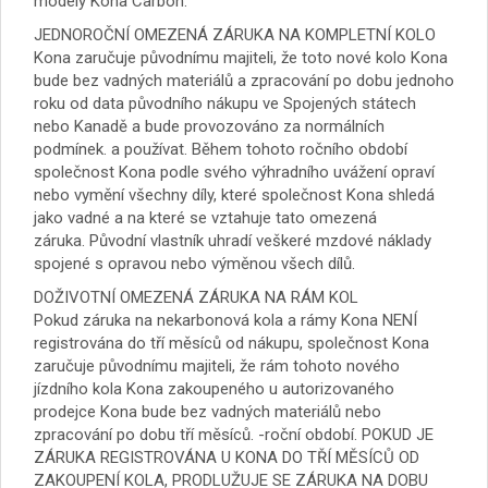
modely Kona Carbon.
JEDNOROČNÍ OMEZENÁ ZÁRUKA NA KOMPLETNÍ KOLO
Kona zaručuje původnímu majiteli, že toto nové kolo Kona
bude bez vadných materiálů a zpracování po dobu jednoho
roku od data původního nákupu ve Spojených státech
nebo Kanadě a bude provozováno za normálních
podmínek. a používat. Během tohoto ročního období
společnost Kona podle svého výhradního uvážení opraví
nebo vymění všechny díly, které společnost Kona shledá
jako vadné a na které se vztahuje tato omezená
záruka. Původní vlastník uhradí veškeré mzdové náklady
spojené s opravou nebo výměnou všech dílů.
DOŽIVOTNÍ OMEZENÁ ZÁRUKA NA RÁM KOL
Pokud záruka na nekarbonová kola a rámy Kona NENÍ
registrována do tří měsíců od nákupu, společnost Kona
zaručuje původnímu majiteli, že rám tohoto nového
jízdního kola Kona zakoupeného u autorizovaného
prodejce Kona bude bez vadných materiálů nebo
zpracování po dobu tří měsíců. -roční období. POKUD JE
ZÁRUKA REGISTROVÁNA U KONA DO TŘÍ MĚSÍCŮ OD
ZAKOUPENÍ KOLA, PRODLUŽUJE SE ZÁRUKA NA DOBU