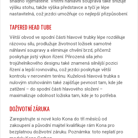
snadno vyjímatelné. Vnitřní náhlavní souprava také snižuje
výšku stohu, takže výška představce a tyčí je lépe
nastavitelná, což jezdci umožňuje co nejlepší přizpůsobení.
TAPERED HEAD TUBE
Větší obvod ve spodní části hlavové trubky lépe rozděluje
rázovou sílu, prodlužuje životnost ložisek samotné
náhlavní soupravy a eliminuje chvění brzd, přičemž
poskytuje jistý výkon řízení. Přirozená síla jeho
trojúhelníkového designu také znamená silnější pozici
řízení a lepší rovnováhu, což jezdci poskytuje větší
kontrolu v nerovném terénu. Kuželová hlavová trubka s
nulovým stohováním také zajišťuje pevnost tam, kde jde
zatížení – do spodní části hlavového složení –
maximalizuje odolnost ložiska tam, kde je to potřeba.
DOŽIVOTNÍ ZÁRUKA
Zaregistrujte si nové kolo Kona do tří měsíců od
zakoupení a původní majitel kvalifikuje rám Kona pro
bezplatnou doživotní záruku. Poznámka: toto neplatí pro