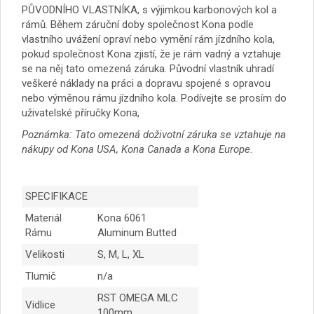
PŮVODNÍHO VLASTNÍKA, s výjimkou karbonových kol a
rámů. Během záruční doby společnost Kona podle
vlastního uvážení opraví nebo vymění rám jízdního kola,
pokud společnost Kona zjistí, že je rám vadný a vztahuje
se na něj tato omezená záruka. Původní vlastník uhradí
veškeré náklady na práci a dopravu spojené s opravou
nebo výměnou rámu jízdního kola. Podívejte se prosím do
uživatelské příručky Kona,
Poznámka: Tato omezená doživotní záruka se vztahuje na
nákupy od Kona USA, Kona Canada a Kona Europe.
SPECIFIKACE
Materiál
Kona 6061
Rámu
Aluminum Butted
Velikosti
S, M, L, XL
Tlumič
n/a
RST OMEGA MLC
Vidlice
100mm