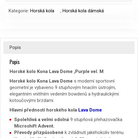
19990 Kč.
14990 Kč.
Kategorie:
Horská kola
,
Horská kola dámská
Popis
Popis
Horské kolo Kona Lava Dome ,Purple vel. M
Horské kolo Kona Lava Dome
s moderní sportovní
geometrií je vybaveno 9 stupňovým hnacím ústrojím,
elegantním vnitřním vedením bowdenů a hydraulickými
kotoučovými brzdami.
Hlavní předností horského kola
Lava Dome
Spolehlivá a velmi odolná
9 stupňová přehazovačka
Microshift Advent.
Převody přizpůsobené
k zvládnutí jakéhokoliv terénu.