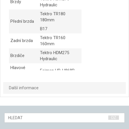
Brzdy
Hydraulic
Tektro TR180
180mm
Přední brzda
B17
Tektro TR160
Zadní brzda
160mm
Tektro HDM275
Brzdiče
Hydraulic
Hlavové
Feimen HP-H868B
složení
Řidítka
Kona XC/BC Riser
Další informace
Představec
Kona XC
Kona Thumb
Sedlovka
31.6mm
Sedlová
Kona QR
objímka