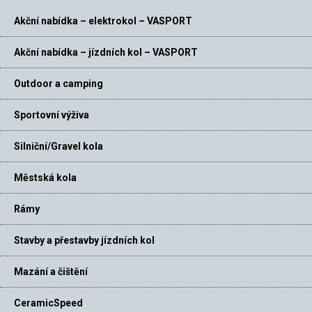
Kona Key Grip Slip
Gripy řidítek
on
Akční nabídka – elektrokol – VASPORT
Sedlo
Kona XC
Akční nabídka – jízdních kol – VASPORT
Přední náboj
Joytech 100x9mm
Zadní náboj
Joytech 135x10mm
Outdoor a camping
Výplet
Stainless Black 14g
Sportovní výživa
Ráfky
Alex DP27K
Silniční/Gravel kola
WTB Trail Boss
Přední plášť
29×2.25″
Městská kola
WTB Trail Boss
Zadní plášť
29×2.25″
Rámy
Gloss Metallic Grape
or Gloss Metallic
Stavby a přestavby jízdních kol
Barva
Asphalt w/ Furnace
Fade & Purple Decals
Mazání a čištění
CeramicSpeed