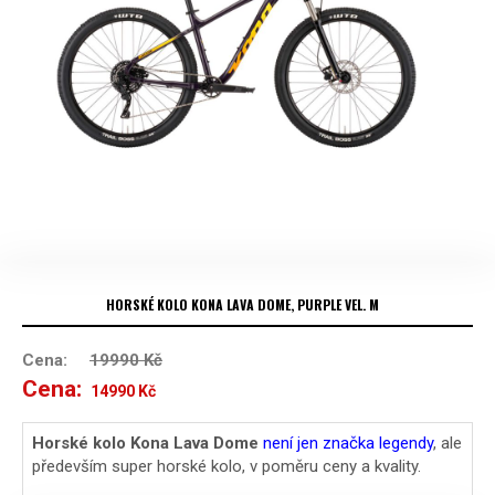
HORSKÉ KOLO KONA LAVA DOME, PURPLE VEL. M
Cena:
19990
Kč
Cena:
Původní
Aktuální
14990
Kč
cena
cena
Horské kolo Kona Lava Dome
není jen značka legendy
, ale
především super horské kolo, v poměru ceny a kvality.
byla:
je: