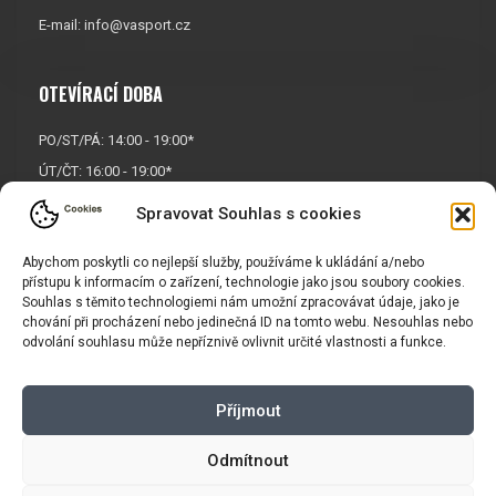
E-mail:
info@vasport.cz
OTEVÍRACÍ DOBA
PO/ST/PÁ: 14:00 - 19:00*
ÚT/ČT: 16:00 - 19:00*
Sobota: 9:00 - 17:00*
Spravovat Souhlas s cookies
Neděle:
Zavřeno
Abychom poskytli co nejlepší služby, používáme k ukládání a/nebo
* Říjen, listopad a prosinec
přístupu k informacím o zařízení, technologie jako jsou soubory cookies.
OTEVŘENO POUZE
PO/ST/PÁ
Souhlas s těmito technologiemi nám umožní zpracovávat údaje, jako je
chování při procházení nebo jedinečná ID na tomto webu. Nesouhlas nebo
odvolání souhlasu může nepříznivě ovlivnit určité vlastnosti a funkce.
INFORMACE
Příjmout
Košík
Obchodní podmínky
GDPR
Odmítnout