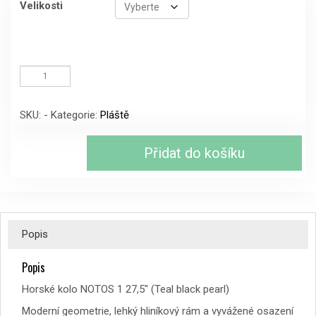
Velikosti
Horské
kolo
NOTOS
1
SKU:
-
Kategorie:
Pláště
27,5"
(Teal
black
Přidat do košíku
pearl)
množství
Popis
Popis
Horské kolo NOTOS 1 27,5″ (Teal black pearl)
Moderní geometrie, lehký hliníkový rám a vyvážené osazení