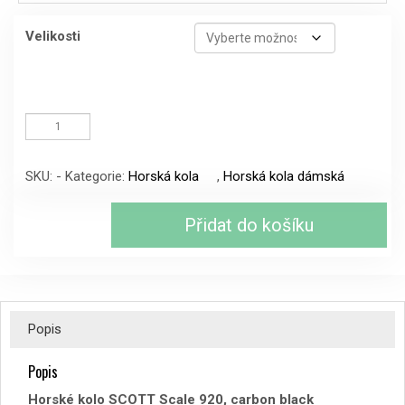
Velikosti
Horské
kolo
SCOTT
Scale
SKU:
-
Kategorie:
Horská kola
,
Horská kola dámská
920,
carbon
black
Přidat do košíku
množství
Popis
Popis
Horské kolo SCOTT Scale 920, carbon black