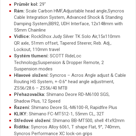
Průměr kol:
29″
Rám:
Scale Carbon HMF,Adjustable head angle,
Syncros
Cable Integration System, Advanced Shock & Standing
Damping System,BB92, UDH Interface, 12x148mm with
55mm Chainline
Vidlice:
RockShox Judy Silver TK Solo Air,15x110mm
QR axle, 51mm offset, Tapered Steerer, Reb. Adj.,
Lockout, 110mm travel
Systém tlumení:
SCOTT RideLoc
Technology,Suspension & Dropper Remote, 2
Suspension modes
Hlavové složení:
Syncros – Acros Angle adjust & Cable
Routing HS System, +-0.6° head angle adjustment,
ZS56/28.6 – ZS56/40 MTB
Přehazovačka:
Shimano Deore RD-M6100 SGS,
Shadow Plus, 12 Speed
Řazení:
Shimano Deore SL-M6100-R, Rapidfire Plus
KLIKY:
Shimano FC-MT512-1, 55mm CL, 32T
Středové složení:
Shimano BB-MT500, shell 41x92mm
Řídítka:
Syncros Alloy 6061, T shape Flat, 9°, 740mm,
Syncros Performance XC lock-on grips