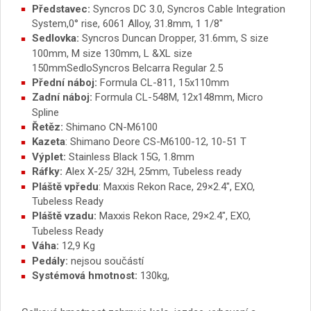
Představec:
Syncros DC 3.0, Syncros Cable Integration
System,0° rise, 6061 Alloy, 31.8mm, 1 1/8″
Sedlovka:
Syncros Duncan Dropper, 31.6mm, S size
100mm, M size 130mm, L &XL size
150mm
Sedlo
Syncros Belcarra Regular 2.5
Přední náboj:
Formula CL-811, 15x110mm
Zadní náboj:
Formula CL-548M, 12x148mm, Micro
Spline
Řetěz:
Shimano CN-M6100
Kazeta
:
Shimano Deore CS-M6100-12, 10-51 T
Výplet:
Stainless Black 15G, 1.8mm
Ráfky:
Alex X-25/ 32H, 25mm, Tubeless ready
Pláště vpředu
:
Maxxis Rekon Race, 29×2.4″, EXO,
Tubeless Ready
Pláště vzadu:
Maxxis Rekon Race, 29×2.4″, EXO,
Tubeless Ready
Váha:
12,9 Kg
Pedály:
nejsou součástí
Systémová hmotnost:
130kg,