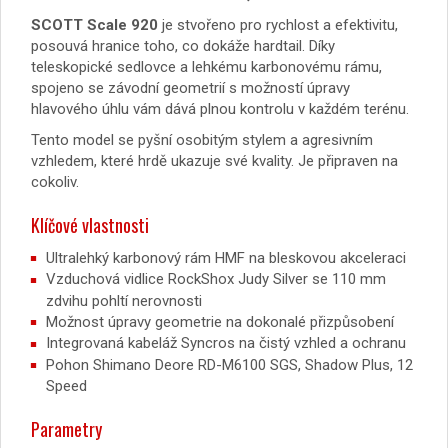
SCOTT Scale 920
je stvořeno pro rychlost a efektivitu,
posouvá hranice toho, co dokáže hardtail. Díky
teleskopické sedlovce a lehkému karbonovému rámu,
spojeno se závodní geometrií s možností úpravy
hlavového úhlu vám dává plnou kontrolu v každém terénu.
Tento model se pyšní osobitým stylem a agresivním
vzhledem, které hrdě ukazuje své kvality. Je připraven na
cokoliv.
Klíčové vlastnosti
Ultralehký karbonový rám HMF na bleskovou akceleraci
Vzduchová vidlice RockShox Judy Silver se 110 mm
zdvihu pohltí nerovnosti
Možnost úpravy geometrie na dokonalé přizpůsobení
Integrovaná kabeláž Syncros na čistý vzhled a ochranu
Pohon Shimano Deore RD-M6100 SGS, Shadow Plus, 12
Speed
Parametry