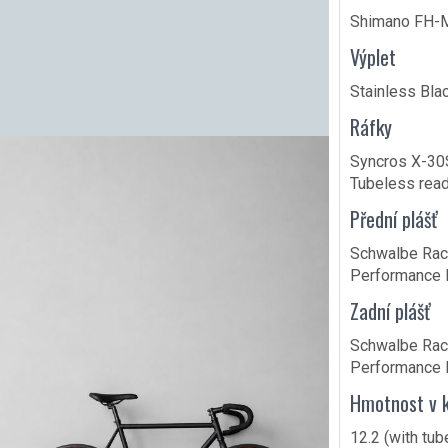
Shimano FH-M
Výplet
Stainless Bla
Ráfky
Syncros X-30
Tubeless rea
Přední plášť
Schwalbe Rac
Performance F
Zadní plášť
Schwalbe Rac
Performance F
Hmotnost v k
12.2 (with tub