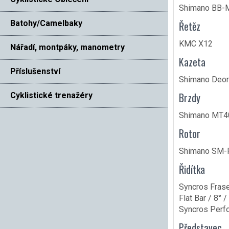
Shimano BB-
Batohy/Camelbaky
Řetěz
KMC X12
Nářadí, montpáky, manometry
Kazeta
Příslušenství
Shimano Deor
Brzdy
Cyklistické trenažéry
Shimano MT40
Rotor
Shimano SM-R
Řidítka
Syncros Frase
Flat Bar / 8°
Syncros Perfo
Představec