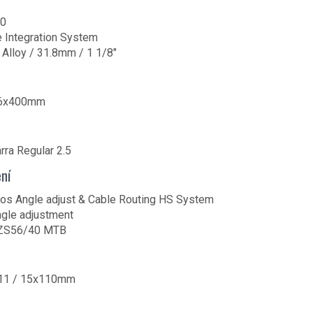
.0
 Integration System
 Alloy / 31.8mm / 1 1/8″
.6x400mm
rra Regular 2.5
ní
os Angle adjust & Cable Routing HS System
ngle adjustment
 ZS56/40 MTB
811 / 15x110mm