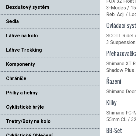
FOX 32 Float 
Bezdušový systém
3-Modes / 15
Reb. Adj. / L
Sedla
Ovládací sys
Láhve na kolo
SCOTT RideLo
3 Suspensio
Láhve Trekking
Přehazovačk
Shimano XT 
Komponenty
Shadow Plus 
Chrániče
Řazení
Shimano Deor
Přilby a helmy
Kliky
Cyklistické brýle
Shimano FC-
55mm CL / 3
Tretry/Boty na kolo
BB-Set
Cyklistické Oblečení