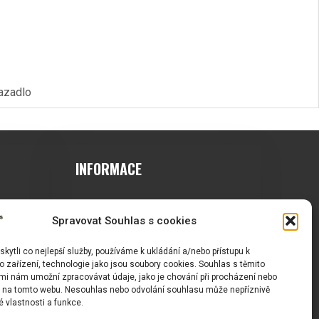
vazadlo
INFORMACE
Košík
Obchodní podmínky
Spravovat Souhlas s cookies
GDPR
ytli co nejlepší služby, používáme k ukládání a/nebo přístupu k
 zařízení, technologie jako jsou soubory cookies. Souhlas s těmito
mi nám umožní zpracovávat údaje, jako je chování při procházení nebo
D na tomto webu. Nesouhlas nebo odvolání souhlasu může nepříznivě
té vlastnosti a funkce.
Á