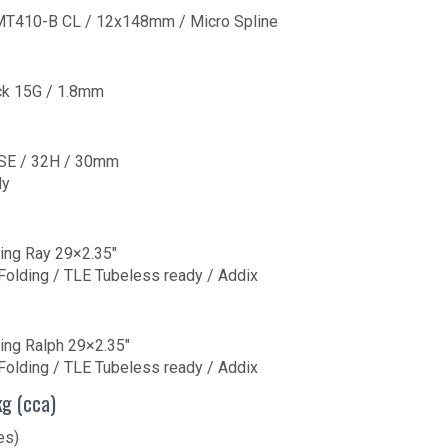
T410-B CL / 12x148mm / Micro Spline
ck 15G / 1.8mm
SE / 32H / 30mm
dy
ing Ray 29×2.35″
olding / TLE Tubeless ready / Addix
ing Ralph 29×2.35″
olding / TLE Tubeless ready / Addix
g (cca)
es)