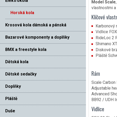
Elektrokola
Model Scale
vlastnostmi a
Horská kola
Klíčové vlast
Krosová kola dámská a pánská
Karbonový 
Vidlice FOX
Bazarové komponenty a doplňky
RideLoc 2 
Shimano XT-
BMX a freestyle kola
Diskové br
Pláště Schw
Dětská kola
Rám
Dětské sedačky
Scale Carbon
Doplňky
Adjustable he
Advanced Sho
Pláště
BB92 / UDH I
Vidlice
Duše