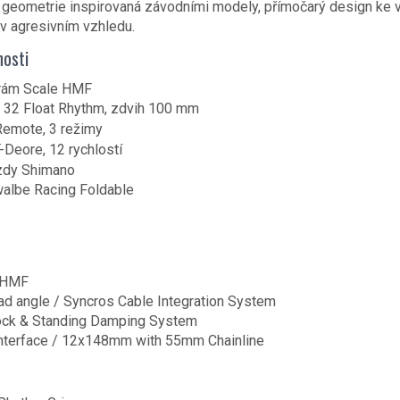
, geometrie inspirovaná závodními modely, přímočarý design ke v
 v agresivním vzhledu.
nosti
rám Scale HMF
 32 Float Rhythm, zdvih 100 mm
Remote, 3 režimy
Deore, 12 rychlostí
zdy Shimano
albe Racing Foldable
 HMF
ad angle / Syncros Cable Integration System
ck & Standing Damping System
nterface / 12x148mm with 55mm Chainline