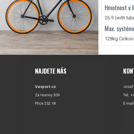
Hmotnost v l
26.9 (with tub
Max. systém
128kg Celková
NAJDETE NÁS
KON
Vasport.cz
Josef
Za Humny 309
Tel.: 
Ptice 252 18
E-mail