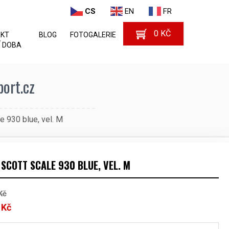
CS
EN
FR
0
KČ
AKT
BLOG
FOTOGALERIE
 DOBA
port.cz
 930 blue, vel. M
SCOTT SCALE 930 BLUE, VEL. M
Kč
0
Kč
Aktuální
cena