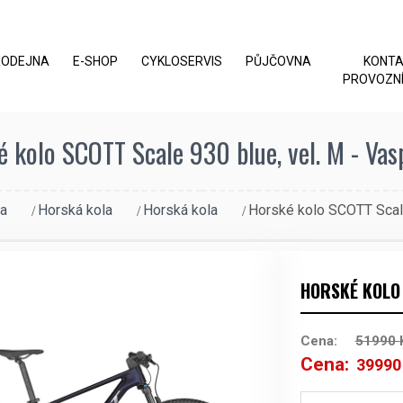
RODEJNA
E-SHOP
CYKLOSERVIS
PŮJČOVNA
KONT
PROVOZNÍ
 kolo SCOTT Scale 930 blue, vel. M - Vas
ka
Horská kola
Horská kola
Horské kolo SCOTT Scale
HORSKÉ KOLO 
Cena:
51990
Cena:
3999
Původní
cena