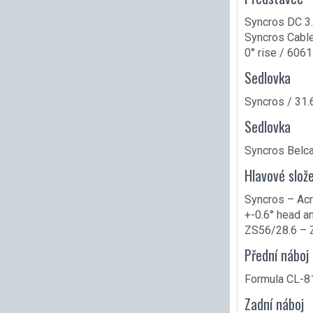
Syncros DC 3
Syncros Cable
0° rise / 6061
Sedlovka
Syncros / 31
Sedlovka
Syncros Belca
Hlavové slože
Syncros – Acr
+-0.6° head a
ZS56/28.6 –
Přední náboj
Formula CL-
Zadní náboj