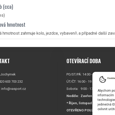
b (cca)
es)
ová hmotnost
 hmotnost zahrnuje kolo, jezdce, vybavení\ a případné další za
TAKT
OTEVÍRACÍ DOBA
 Jochymek
PO/ST/PÁ: 14:00 - 19:00*
+420 603 703 232
ÚT/ČT: 16:00 - 19:00*
:
info@vasport.cz
Sobota: 9:00 - 17:00*
Abychom posk
informacím o
Neděle:
Zavřeno
technologie
* Říjen, listopad a prosinec
jedinečná I
ovlivnit urči
OTEVŘENO POUZE
PO/ST/P