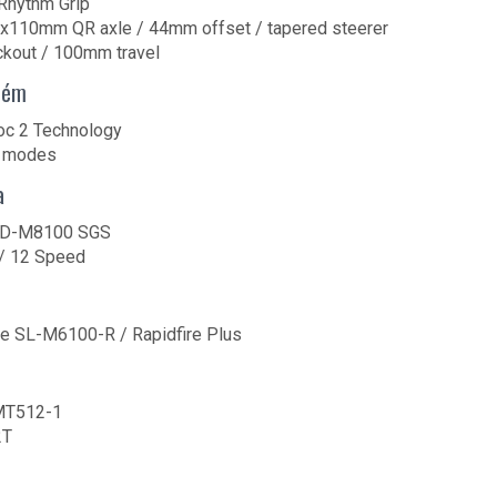
Rhythm Grip
x110mm QR axle / 44mm offset / tapered steerer
ockout / 100mm travel
tém
c 2 Technology
n modes
a
RD-M8100 SGS
/ 12 Speed
e SL-M6100-R / Rapidfire Plus
MT512-1
2T