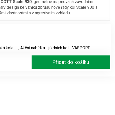
SCOTT Scale 930,
geometrie inspirovaná závodními
arý design ke vzniku zbrusu nové řady kol Scale 900 s
je:
kými vlastnostmi a v agresivním vzhledu
.
.
39990 Kč.
ká kola
,
Akční nabídka - jízdních kol - VASPORT
Přidat do košíku