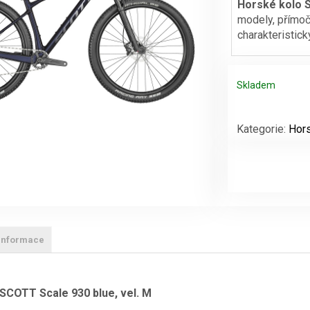
Horské kolo 
modely, přímoč
byla:
charakteristic
51990 Kč
Skladem
Horské
kolo
Kategorie:
Hors
SCOTT
Scale
930
blue,
vel.
M
množství
 informace
SCOTT Scale 930 blue, vel. M