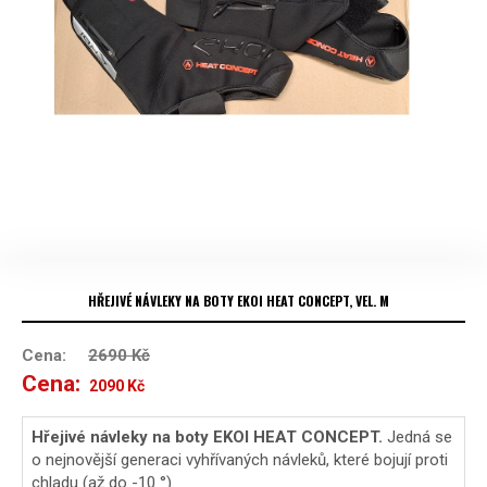
HŘEJIVÉ NÁVLEKY NA BOTY EKOI HEAT CONCEPT, VEL. M
Cena:
2690
Kč
Cena:
Původní
Aktuální
2090
Kč
cena
cena
Hřejivé návleky na boty EKOI HEAT CONCEPT.
Jedná se
o nejnovější generaci vyhřívaných návleků, které bojují proti
byla:
je:
chladu (až do -10 °).