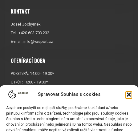
KONTAKT
Josef Jochymek
Tel.: +420 603 703 232
E-mail:
info@vasport.cz
OTEVÍRACÍ DOBA
PO/ST/PÁ: 14:00 - 19:00*
ÚT/ČT: 16:00 - 19:00*
Sobota: 9:00 - 17:00*
Spravovat Souhlas s cookies
Neděle:
Zavřeno
Abychom poskytli co nejlepší služby, používáme k ukládání a/nebo
* Říjen, listopad a prosinec
přístupu k informacím o zařízení, technologie jako jsou soubory cookies.
OTEVŘENO POUZE
PO/ST/PÁ
Souhlas s těmito technologiemi nám umožní zpracovávat údaje, jako je
chování při procházení nebo jedinečná ID na tomto webu. Nesouhlas nebo
odvolání souhlasu může nepříznivě ovlivnit určité vlastnosti a funkce.
INFORMACE