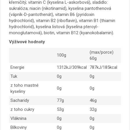
křemičitý;
vitamin C (kyselina L-askorbová), sladidlo:
sukralóza;
niacin (nikotinamid), kyselina pantothenová
(vápník-D-pantothenát), vitamin B6 (pyridoxin
hydrochlorid), vitamin B2 (riboflavin), vitamin B1 (thiamin
hydrochlorid), kyselina listová (kyselina pteroyl-
monoglutamová), biotin, vitamin B12 (kyanokobalamin).
Výživové hodnoty
(max/porce)
100g
60g
Energie
1312kJ/309kcal
787kJ/185kcal
Tuk
0g
0g
z toho mastné
0g
0g
kyseliny
Sacharidy
77g
46g
z toho cukry
53g
32g
Vláknina
0g
0g
Bílkoviny
0g
0g