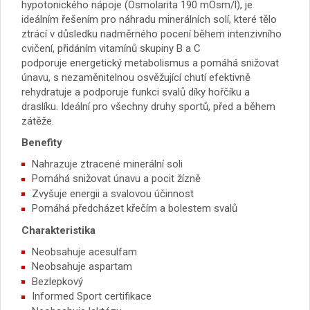
hypotonického nápoje (Osmolarita 190 mOsm/l), je
ideálním řešením pro náhradu minerálních solí, které tělo
ztrácí v důsledku nadměrného pocení během intenzivního
cvičení, přidáním vitamínů skupiny B a C
podporuje energetický metabolismus a pomáhá snižovat
únavu, s nezaměnitelnou osvěžující chutí efektivně
rehydratuje a podporuje funkci svalů díky hořčíku a
draslíku. Ideální pro všechny druhy sportů, před a během
zátěže.
Benefity
Nahrazuje ztracené minerální soli
Pomáhá snižovat únavu a pocit žízně
Zvyšuje energii a svalovou účinnost
Pomáhá předcházet křečím a bolestem svalů
Charakteristika
Neobsahuje acesulfam
Neobsahuje aspartam
Bezlepkový
Informed Sport certifikace