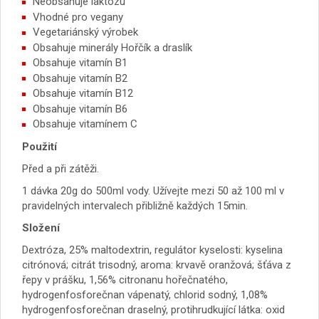
Neobsahuje laktózu
Vhodné pro vegany
Vegetariánský výrobek
Obsahuje minerály Hořčík a draslík
Obsahuje vitamín B1
Obsahuje vitamín B2
Obsahuje vitamín B12
Obsahuje vitamín B6
Obsahuje vitamínem C
Použití
Před a při zátěži.
1 dávka 20g do 500ml vody. Užívejte mezi 50 až 100 ml v
pravidelných intervalech přibližně každých 15min.
Složení
Dextróza, 25% maltodextrin, regulátor kyselosti: kyselina
citrónová;
citrát trisodný, aroma: krvavě oranžová;
šťáva z
řepy v prášku, 1,56% citronanu hořečnatého,
hydrogenfosforečnan vápenatý, chlorid sodný, 1,08%
hydrogenfosforečnan draselný, protihrudkující látka: oxid