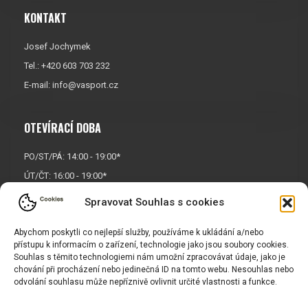
KONTAKT
Josef Jochymek
Tel.: +420 603 703 232
E-mail:
info@vasport.cz
OTEVÍRACÍ DOBA
PO/ST/PÁ: 14:00 - 19:00*
ÚT/ČT: 16:00 - 19:00*
Sobota: 9:00 - 17:00*
Spravovat Souhlas s cookies
Neděle:
Zavřeno
Abychom poskytli co nejlepší služby, používáme k ukládání a/nebo
* Říjen, listopad a prosinec
přístupu k informacím o zařízení, technologie jako jsou soubory cookies.
OTEVŘENO POUZE
PO/ST/PÁ
Souhlas s těmito technologiemi nám umožní zpracovávat údaje, jako je
chování při procházení nebo jedinečná ID na tomto webu. Nesouhlas nebo
odvolání souhlasu může nepříznivě ovlivnit určité vlastnosti a funkce.
INFORMACE