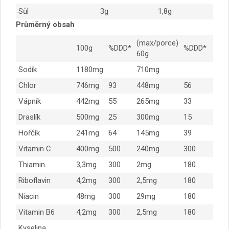
Sůl
3g
1,8g
Průměrný obsah
(max/porce)
100g
%DDD*
%DDD*
60g
Sodík
1180mg
710mg
Chlor
746mg
93
448mg
56
Vápník
442mg
55
265mg
33
Draslík
500mg
25
300mg
15
Hořčík
241mg
64
145mg
39
Vitamin C
400mg
500
240mg
300
Thiamin
3,3mg
300
2mg
180
Riboflavin
4,2mg
300
2,5mg
180
Niacin
48mg
300
29mg
180
Vitamin B6
4,2mg
300
2,5mg
180
Kyselina