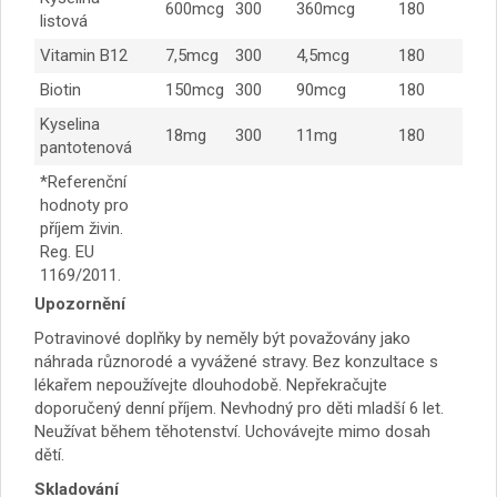
600mcg
300
360mcg
180
listová
Vitamin B12
7,5mcg
300
4,5mcg
180
Biotin
150mcg
300
90mcg
180
Kyselina
18mg
300
11mg
180
pantotenová
*Referenční
hodnoty pro
příjem živin.
Reg. EU
1169/2011.
Upozornění
Potravinové doplňky by neměly být považovány jako
náhrada různorodé a vyvážené stravy. Bez konzultace s
lékařem nepoužívejte dlouhodobě. Nepřekračujte
doporučený denní příjem. Nevhodný pro děti mladší 6 let.
Neužívat během těhotenství. Uchovávejte mimo dosah
dětí.
Skladování