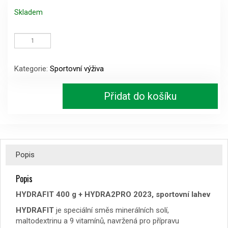
Skladem
HYDRAFIT
400
g
+
Kategorie:
Sportovní výživa
HYDRA2PRO
2023,
sportovní
Přidat do košíku
lahev
množství
Popis
Popis
HYDRAFIT 400 g + HYDRA2PRO 2023, sportovní lahev
HYDRAFIT
je s
peciální směs minerálních solí,
maltodextrinu a 9 vitamínů, navržená pro přípravu