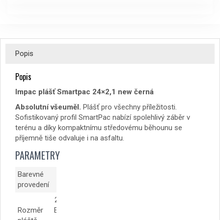
Popis
Popis
Impac plášť Smartpac 24×2,1 new černá
Absolutní všeuměl.
Plášť pro všechny příležitosti.
Sofistikovaný profil SmartPac nabízí spolehlivý záběr v
terénu a díky kompaktnímu středovému běhounu se
příjemně tiše odvaluje i na asfaltu.
PARAMETRY
Barevné
černá
provedení
24×2,1
Rozměr
ETRTO