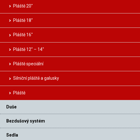
Pláště 20″
Pláště 18″
Pláště 16″
Pláště 12″ – 14″
Pláště speciální
Silniční pláště a galusky
Pláště
Duše
Bezdušový systém
Sedla