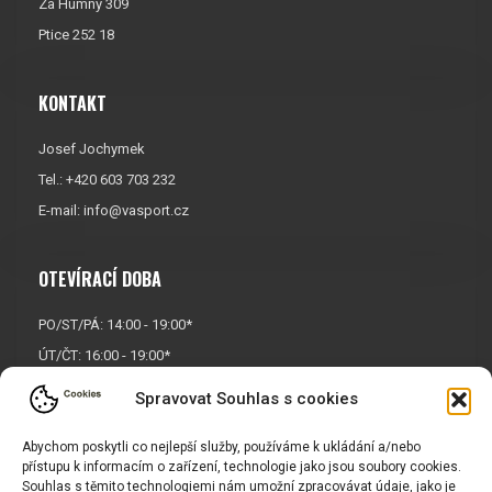
Za Humny 309
Ptice 252 18
KONTAKT
Josef Jochymek
Tel.: +420 603 703 232
E-mail:
info@vasport.cz
OTEVÍRACÍ DOBA
PO/ST/PÁ: 14:00 - 19:00*
ÚT/ČT: 16:00 - 19:00*
Sobota: 9:00 - 17:00*
Spravovat Souhlas s cookies
Neděle:
Zavřeno
* Říjen, listopad a prosinec
Abychom poskytli co nejlepší služby, používáme k ukládání a/nebo
přístupu k informacím o zařízení, technologie jako jsou soubory cookies.
OTEVŘENO POUZE
PO/ST/PÁ
Souhlas s těmito technologiemi nám umožní zpracovávat údaje, jako je