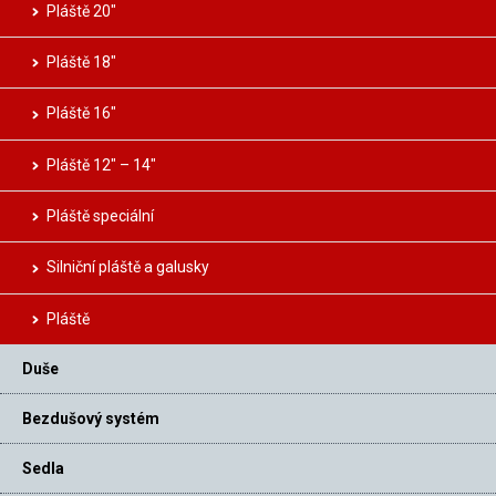
Pláště 20″
Pláště 18″
Pláště 16″
Pláště 12″ – 14″
Pláště speciální
Silniční pláště a galusky
Pláště
Duše
Bezdušový systém
Sedla