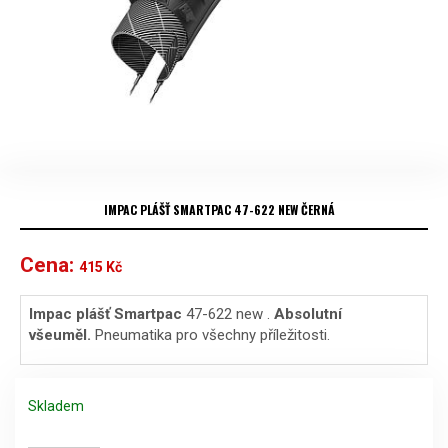
IMPAC PLÁŠŤ SMARTPAC 47-622 NEW ČERNÁ
Cena:
415
Kč
Impac plášť Smartpac
47-622 new .
Absolutní
všeuměl.
Pneumatika pro všechny příležitosti.
Skladem
Impac