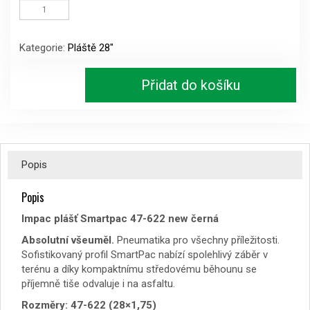
plášť
Smartpac
47-
Kategorie:
Pláště 28"
622
new
černá
Přidat do košíku
množství
Popis
Popis
Impac plášť Smartpac 47-622 new černá
Absolutní všeuměl.
Pneumatika pro všechny příležitosti.
Sofistikovaný profil SmartPac nabízí spolehlivý záběr v
terénu a díky kompaktnímu středovému běhounu se
příjemně tiše odvaluje i na asfaltu.
Rozměry: 47-622 (28×1,75)