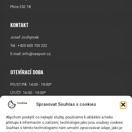
Ptice 252 18
KONTAKT
Josef Jochymek
Tel.: +420 603 703 232
E-mail:
info@vasport.cz
OTEVÍRACÍ DOBA
PO/ST/PÁ: 14:00 - 19:00*
ÚT/ČT: 16:00 - 19:00*
Sobota: 9:00 - 17:00*
Spravovat Souhlas s cookies
Neděle:
Zavřeno
* Říjen, listopad a prosinec
Abychom poskytli co nejlepší služby, používáme k ukládání a/nebo
přístupu k informacím o zařízení, technologie jako jsou soubory cookies.
OTEVŘENO POUZE
PO/ST/PÁ
Souhlas s těmito technologiemi nám umožní zpracovávat údaje, jako je