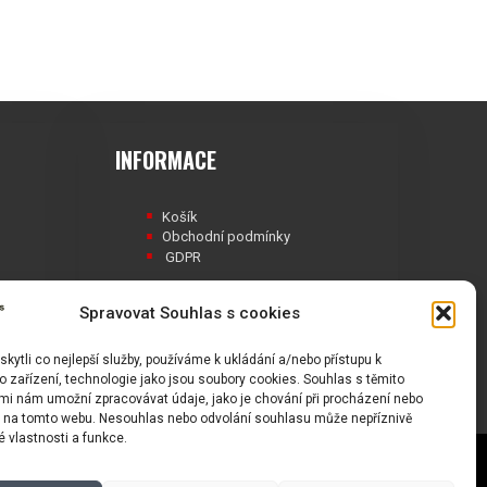
INFORMACE
Košík
Obchodní podmínky
GDPR
Spravovat Souhlas s cookies
ytli co nejlepší služby, používáme k ukládání a/nebo přístupu k
Á
 zařízení, technologie jako jsou soubory cookies. Souhlas s těmito
mi nám umožní zpracovávat údaje, jako je chování při procházení nebo
D na tomto webu. Nesouhlas nebo odvolání souhlasu může nepříznivě
té vlastnosti a funkce.