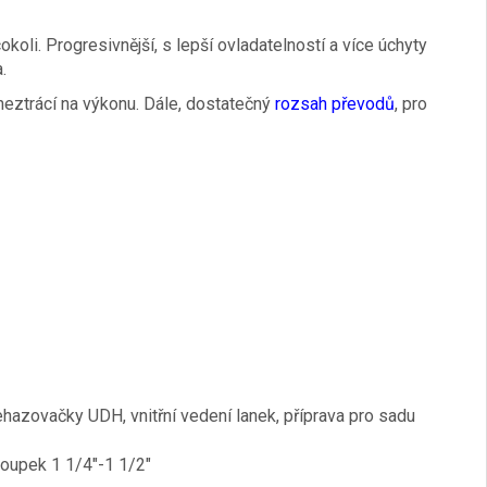
koli. Progresivnější, s lepší ovladatelností a více úchyty
.
eztrácí na výkonu. Dále, dostatečný
rozsah převodů
, pro
přehazovačky UDH,
vnitřní vedení lanek,
příprava pro sadu
loupek 1 1/4″-1 1/2″