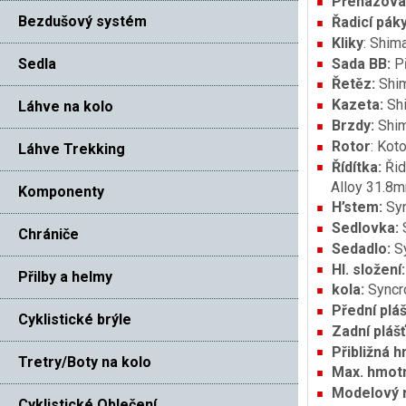
Přehazova
Bezdušový systém
Řadicí pák
Kliky
: Shi
Sedla
Sada BB:
P
Řetěz:
Shi
Kazeta:
Sh
Láhve na kolo
Brzdy:
Shim
Rotor
:
Koto
Láhve Trekking
Řídítka:
Řid
Alloy 31.8
Komponenty
H’stem:
Syn
Sedlovka:
Chrániče
Sedadlo:
S
Hl. složení
Přilby a helmy
kola:
Syncr
Přední pláš
Cyklistické brýle
Zadní plášť
Přibližná 
Tretry/Boty na kolo
Max. hmot
Modelový 
Cyklistické Oblečení