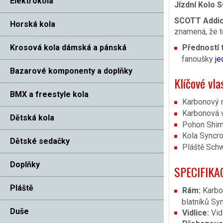
Elektrokola
Jízdní Kolo S
SCOTT Addic
Horská kola
znamená, že t
Krosová kola dámská a pánská
Předností 
fanoušky
je
Bazarové komponenty a doplňky
Klíčové vla
BMX a freestyle kola
Karbonový 
Karbonová v
Dětská kola
Pohon Shim
Kola Syncr
Dětské sedačky
Pláště Sch
Doplňky
SPECIFIKA
Pláště
Rám:
Karbo
blatníků Sy
Duše
Vidlice:
Vid