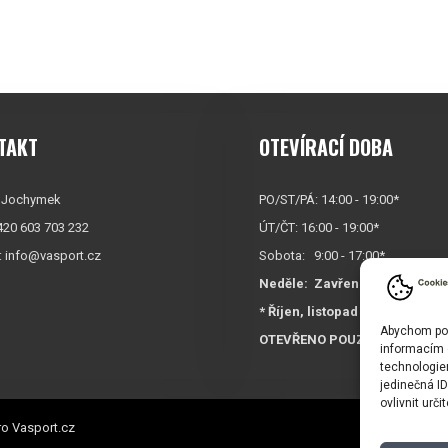
TAKT
OTEVÍRACÍ DOBA
 Jochymek
PO/ST/PÁ: 14:00 - 19:00*
+420 603 703 232
ÚT/ČT: 16:00 - 19:00*
:
info@vasport.cz
Sobota: 9:00 - 17:00*
Neděle:
Zavřeno
* Říjen, listopad a prosinec
Abychom posk
OTEVŘENO POUZE
PO/ST/P
informacím o
technologie
jedinečná I
ovlivnit urči
o Vasport.cz