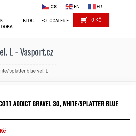
CS
EN
FR
0
KČ
AKT
BLOG
FOTOGALERIE
 DOBA
l. L - Vasport.cz
te/splatter blue vel. L
SCOTT ADDICT GRAVEL 30, WHITE/SPLATTER BLUE
Kč