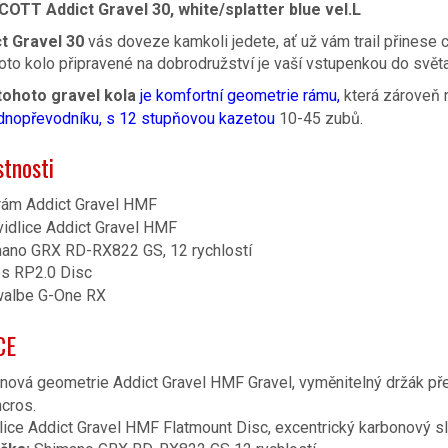
COTT Addict Gravel 30, white/splatter blue vel.L
t Gravel 30
vás doveze kamkoli jedete, ať už vám trail přinese co
oto kolo připravené na dobrodružství je vaší vstupenkou do světa
tohoto gravel kola
je komfortní geometrie rámu,
která zároveň n
dnopřevodníku, s 12 stupňovou kazetou
10-45 zubů.
stnosti
rám Addict Gravel HMF
idlice Addict Gravel HMF
ano GRX RD-RX822 GS, 12 rychlostí
os RP2.0 Disc
walbe G-One RX
CE
nová geometrie Addict Gravel HMF
Gravel, vyměnitelný držák 
ncros.
lice Addict Gravel HMF Flatmount Disc,
excentrický karbonový s