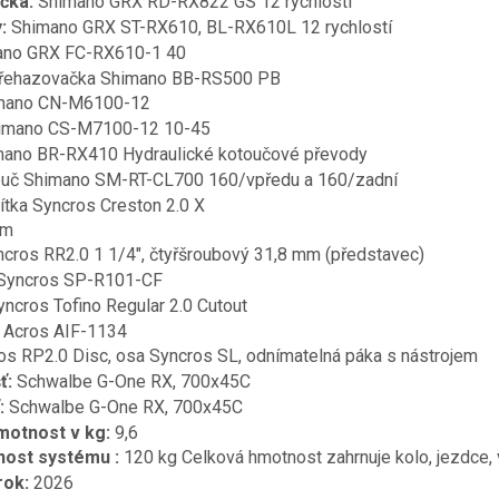
čka:
Shimano GRX RD-RX822 GS
12 rychlostí
y:
Shimano GRX ST-RX610, BL-RX610L 12 rychlostí
mano GRX FC-RX610-1 40
řehazovačka Shimano BB-RS500 PB
mano CN-M6100-12
imano CS-M7100-12
10-45
ano BR-RX410 Hydraulické kotoučové převody
uč Shimano SM-RT-CL700 160/vpředu a 160/zadní
ítka Syncros Creston 2.0 X
mm
cros RR2.0 1 1/4″, čtyřšroubový 31,8 mm (představec)
Syncros SP-R101-CF
yncros Tofino Regular 2.0 Cutout
:
Acros AIF-1134
os RP2.0 Disc,
osa Syncros SL, odnímatelná páka s nástrojem
ť:
Schwalbe G-One RX, 700x45C
:
Schwalbe G-One RX, 700x45C
hmotnost v kg:
9,6
nost systému :
120 kg
Celková hmotnost zahrnuje kolo, jezdce, 
rok:
2026