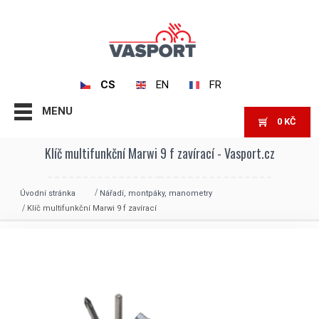
CS
EN
FR
MENU
0
KČ
Klíč multifunkční Marwi 9 f zavírací - Vasport.cz
Úvodní stránka
Nářadí, montpáky, manometry
Klíč multifunkční Marwi 9 f zavírací