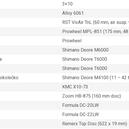
3×10
Alloy 6061
RST VivAir TnL (60 mm, air susp. 
Prowheel MPL-851 (175 mm, 48 / 
Prowheel
Shimano Deore M6000
a
Shimano Deore T6000
Shimano Deore T6000
nokolečko
Shimano Deore M4100 (11 – 42 t
KMC X10-73
Zoom HB-875 (160 mm disc)
Formula DC-20LW
Formula DC-22LW
Remerx Top Disc (622 x 19 mm)