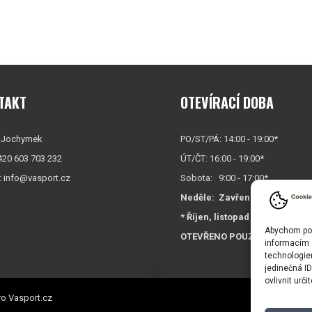
TAKT
OTEVÍRACÍ DOBA
 Jochymek
PO/ST/PÁ: 14:00 - 19:00*
+420 603 703 232
ÚT/ČT: 16:00 - 19:00*
:
info@vasport.cz
Sobota: 9:00 - 17:00*
Neděle:
Zavřeno
* Říjen, listopad a prosinec
Abychom posk
OTEVŘENO POUZE
PO/ST/P
informacím o
technologie
jedinečná I
ovlivnit urči
o Vasport.cz