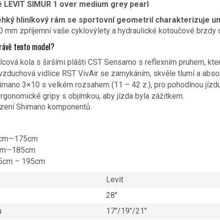
 LEVIT SIMUR 1 over medium grey pearl
ehký hliníkový rám se sportovní geometrií charakterizuje 
mm zpříjemní vaše cyklovýlety a hydraulické kotoučové brzdy doda
právě tento model?
cová kola s širšími plášti CST Sensamo s reflexním pruhem, které 
zduchová vidlice RST VivAir se zamykáním, skvěle tlumí a absor
mano 3×10 s velkém rozsahem (11 – 42 z.), pro pohodlnou jízdu 
rgonomické gripy s objímkou, aby jízda byla zážitkem.
azení Shimano komponentů.
cm—175cm
cm—185cm
85cm – 195cm
Levit
28″
u
17″/19″/21″