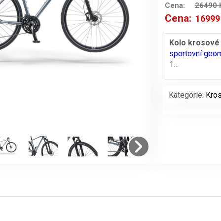
Cena:
26490
Cena:
1699
Původní
cena
Kolo krosové
sportovní geom
byla:
1…
26490 Kč
Kategorie:
Kros