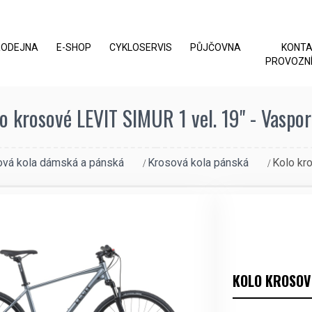
RODEJNA
E-SHOP
CYKLOSERVIS
PŮJČOVNA
KONT
PROVOZNÍ
o krosové LEVIT SIMUR 1 vel. 19" - Vaspor
ová kola dámská a pánská
Krosová kola pánská
Kolo kr
KOLO KROSOVÉ