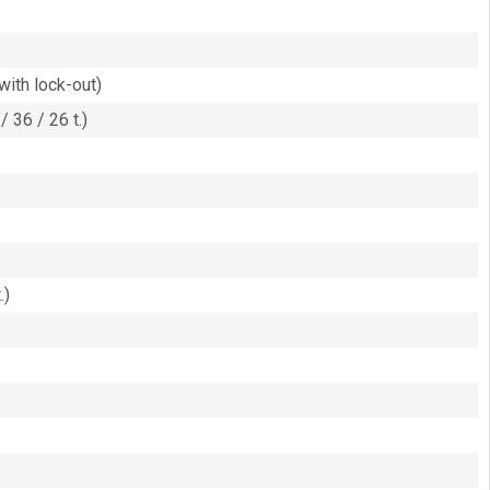
with lock-out)
36 / 26 t.)
.)