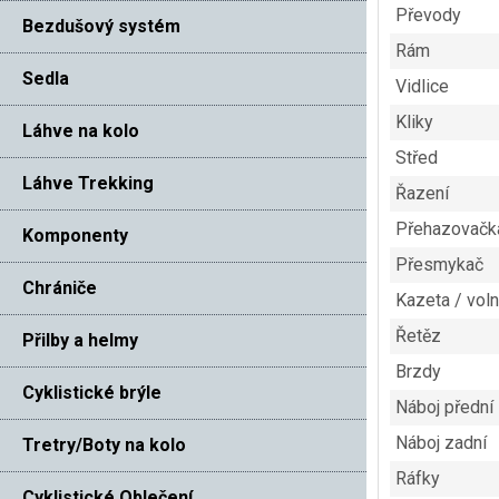
Převody
Bezdušový systém
Rám
Sedla
Vidlice
Kliky
Láhve na kolo
Střed
Láhve Trekking
Řazení
Přehazovačk
Komponenty
Přesmykač
Chrániče
Kazeta / vol
Řetěz
Přilby a helmy
Brzdy
Cyklistické brýle
Náboj přední
Náboj zadní
Tretry/Boty na kolo
Ráfky
Cyklistické Oblečení