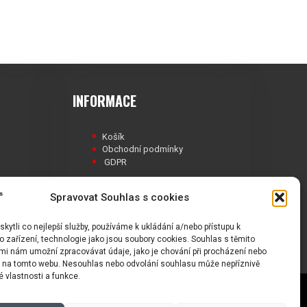
INFORMACE
Košík
Obchodní podmínky
GDPR
Spravovat Souhlas s cookies
ytli co nejlepší služby, používáme k ukládání a/nebo přístupu k
Á
 zařízení, technologie jako jsou soubory cookies. Souhlas s těmito
mi nám umožní zpracovávat údaje, jako je chování při procházení nebo
D na tomto webu. Nesouhlas nebo odvolání souhlasu může nepříznivě
té vlastnosti a funkce.