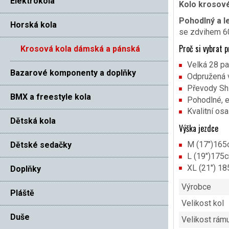
Elektrokola
Kolo krosové
Pohodlný a l
Horská kola
se zdvihem 60 
Proč si vybrat 
Krosová kola dámská a pánská
Velká 28 pal
Bazarové komponenty a doplňky
Odpružená v
Převody Shi
BMX a freestyle kola
Pohodlné, e
Kvalitní os
Dětská kola
Výška jezdce
M (17″)
165
Dětské sedačky
L (19″)
175
XL (21″) 1
Doplňky
Výrobce
Pláště
Velikost kol
Duše
Velikost rám