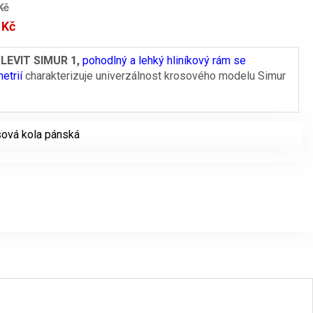
Kč
9
Kč
Aktuální
cena
 LEVIT SIMUR 1,
pohodlný a lehký hliníkový rám se
etrií
charakterizuje univerzálnost krosového modelu Simur
je:
.
16999 Kč.
ová kola pánská