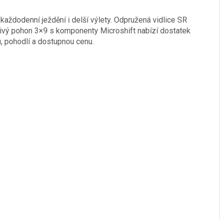
aždodenní ježdění i delší výlety. Odpružená vidlice SR
ivý pohon 3×9 s komponenty Microshift nabízí dostatek
u, pohodlí a dostupnou cenu.