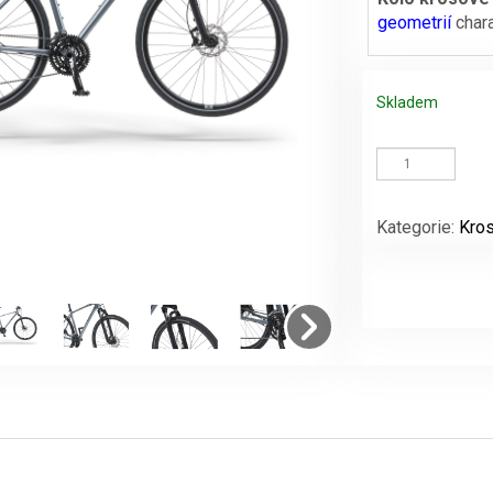
geometrií
chara
Skladem
Kolo
krosové
LEVIT
SIMUR
Kategorie:
Kros
vel.
17"
množství