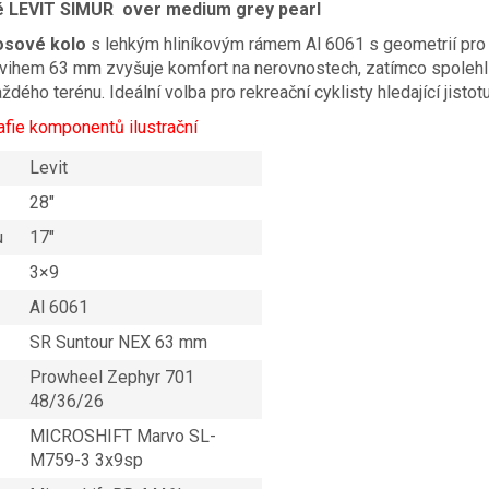
é LEVIT SIMUR over medium grey pearl
osové kolo
s lehkým hliníkovým rámem Al 6061 s geometrií pro k
vihem 63 mm zvyšuje komfort na nerovnostech, zatímco spolehl
dého terénu. Ideální volba pro rekreační cyklisty hledající jistot
afie komponentů ilustrační
Levit
28″
u
17″
3×9
Al 6061
SR Suntour NEX 63 mm
Prowheel Zephyr 701
48/36/26
MICROSHIFT Marvo SL-
M759-3 3x9sp