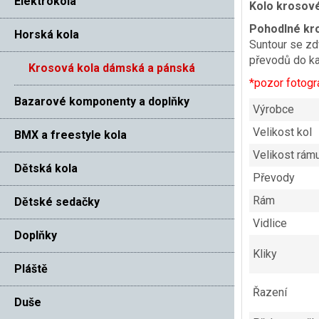
Elektrokola
Kolo krosov
Pohodlné kr
Horská kola
Suntour se zd
převodů do kaž
Krosová kola dámská a pánská
*pozor fotogr
Bazarové komponenty a doplňky
Výrobce
Velikost kol
BMX a freestyle kola
Velikost rám
Dětská kola
Převody
Rám
Dětské sedačky
Vidlice
Doplňky
Kliky
Pláště
Řazení
Duše