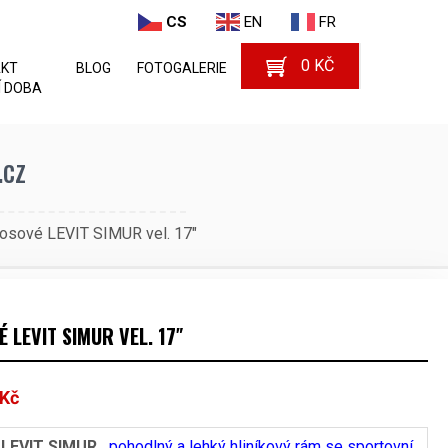
CS
EN
FR
0
KČ
AKT
BLOG
FOTOGALERIE
 DOBA
.cz
rosové LEVIT SIMUR vel. 17″
 LEVIT SIMUR VEL. 17″
Kč
 LEVIT SIMUR ,
pohodlný a lehký hliníkový rám se sportovní