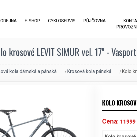
RODEJNA
E-SHOP
CYKLOSERVIS
PŮJČOVNA
KONT
PROVOZNÍ
lo krosové LEVIT SIMUR vel. 17" - Vasport
ová kola dámská a pánská
Krosová kola pánská
Kolo k
KOLO KROSOVÉ
Cena:
11999
Kolo krosové