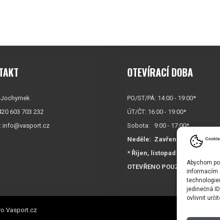
TAKT
OTEVÍRACÍ DOBA
 Jochymek
PO/ST/PÁ: 14:00 - 19:00*
+420 603 703 232
ÚT/ČT: 16:00 - 19:00*
:
info@vasport.cz
Sobota: 9:00 - 17:00*
Neděle:
Zavřeno
* Říjen, listopad a prosinec
Abychom posk
OTEVŘENO POUZE
PO/ST/P
informacím o
technologie
jedinečná I
ovlivnit urči
o Vasport.cz