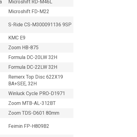
a
Microshift RD-M46L
Microshift FD-M22
S-Ride CS-M300091136 9SP
KMC E9
Zoom HB-875
Formula DC-20LW 32H
Formula DC-22LW 32H
Remerx Top Disc 622X19
BA+SEE, 32H
Winluck Cycle PRO-D1971
Zoom MTB-AL-312BT
Zoom TDS-D601 80mm
Feimin FP-H809B2