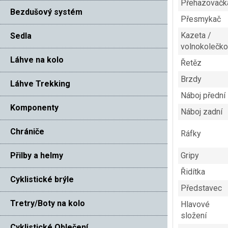
Přehazovačk
Bezdušový systém
Přesmykač
Kazeta /
Sedla
volnokolečko
Láhve na kolo
Řetěz
Brzdy
Láhve Trekking
Náboj přední
Komponenty
Náboj zadní
Chrániče
Ráfky
Přilby a helmy
Gripy
Řidítka
Cyklistické brýle
Představec
Tretry/Boty na kolo
Hlavové
složení
Cyklistické Oblečení