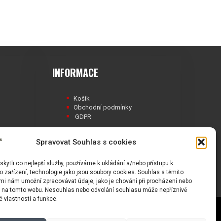
INFORMACE
Košík
Obchodní podmínky
GDPR
Spravovat Souhlas s cookies
ytli co nejlepší služby, používáme k ukládání a/nebo přístupu k
Á
 zařízení, technologie jako jsou soubory cookies. Souhlas s těmito
mi nám umožní zpracovávat údaje, jako je chování při procházení nebo
D na tomto webu. Nesouhlas nebo odvolání souhlasu může nepříznivě
té vlastnosti a funkce.