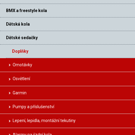
BMX a freestyle kola
Dětská kola
Dětské sedačky
Doplňky
Omotávky
Osvětlení
Garmin
Pumpy a příslušenství
Lepení, lepidla, montážní tekutiny
Alarmy na jízdní kola