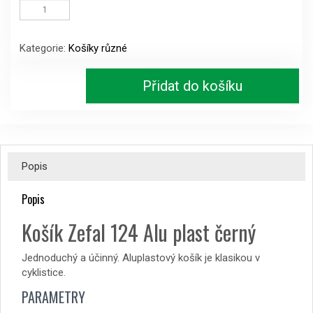
Zefal124
Alu
plast
Kategorie:
Košíky různé
černý
množství
Přidat do košíku
Popis
Popis
Košík Zefal 124 Alu plast černý
Jednoduchý a účinný. Aluplastový košík je klasikou v
cyklistice.
PARAMETRY