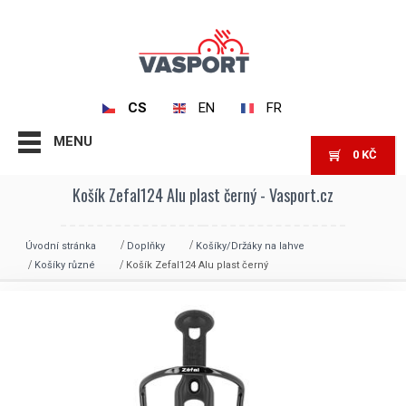
CS
EN
FR
MENU
0
KČ
Košík Zefal124 Alu plast černý - Vasport.cz
Úvodní stránka
Doplňky
Košíky/Držáky na lahve
Košíky různé
Košík Zefal124 Alu plast černý