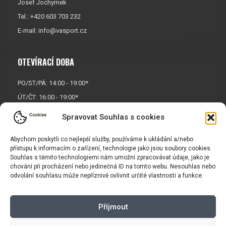
Josef Jochymek
Tel.: +420 603 703 232
E-mail:
info@vasport.cz
OTEVÍRACÍ DOBA
PO/ST/PÁ: 14:00 - 19:00*
ÚT/ČT: 16:00 - 19:00*
Sobota: 9:00 - 17:00*
Spravovat Souhlas s cookies
Neděle:
Zavřeno
Abychom poskytli co nejlepší služby, používáme k ukládání a/nebo
* Říjen, listopad a prosinec
přístupu k informacím o zařízení, technologie jako jsou soubory cookies.
OTEVŘENO POUZE
PO/ST/PÁ
Souhlas s těmito technologiemi nám umožní zpracovávat údaje, jako je
chování při procházení nebo jedinečná ID na tomto webu. Nesouhlas nebo
odvolání souhlasu může nepříznivě ovlivnit určité vlastnosti a funkce.
INFORMACE
Příjmout
Košík
Obchodní podmínky
GDPR