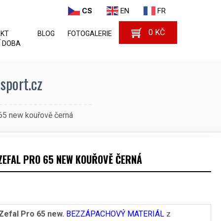
CS
EN
FR
0
KČ
AKT
BLOG
FOTOGALERIE
 DOBA
sport.cz
65 new kouřově černá
 ZEFAL PRO 65 NEW KOUŘOVĚ ČERNÁ
Zefal Pro 65 new.
BEZZÁPACHOVÝ MATERIÁL
z