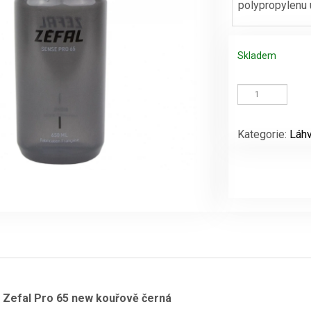
polypropylenu 
Skladem
Lahev
Sense
Zefal
Pro
Kategorie:
Láh
65
new
kouřově
černá
množství
 Zefal Pro 65 new kouřově černá