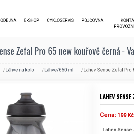
RODEJNA
E-SHOP
CYKLOSERVIS
PŮJČOVNA
KONT
PROVOZNÍ
ense Zefal Pro 65 new kouřově černá - Va
Láhve na kolo
Láhve/650 ml
Lahev Sense Zefal Pro 
LAHEV SENSE
Cena:
199
Kč
Lahev Sense 