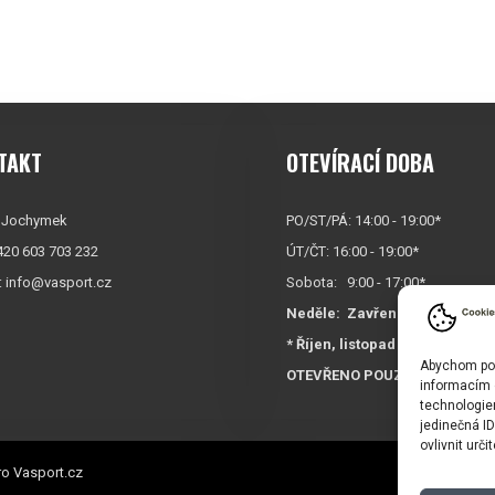
TAKT
OTEVÍRACÍ DOBA
 Jochymek
PO/ST/PÁ: 14:00 - 19:00*
+420 603 703 232
ÚT/ČT: 16:00 - 19:00*
:
info@vasport.cz
Sobota: 9:00 - 17:00*
Neděle:
Zavřeno
* Říjen, listopad a prosinec
Abychom posk
OTEVŘENO POUZE
PO/ST/P
informacím o
technologie
jedinečná I
ovlivnit urči
o Vasport.cz