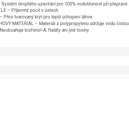
ystém dvojitého uzavírání pro 100% vodotěsnost při přepravě.
E – Příjemný pocit v ústech.
 Přes tvarovaný kryt pro lepší uchopení láhve.
VÝ MATERIÁL – Materiál z polypropylenu udržuje vodu čistou
eobsahuje bisfenol-A, ftaláty ani jiné toxiny.