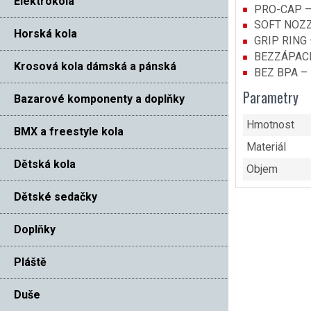
Elektrokola
PRO-CAP – S
SOFT NOZZL
Horská kola
GRIP RING –
BEZZÁPACHO
Krosová kola dámská a pánská
BEZ BPA – N
Parametry
Bazarové komponenty a doplňky
Hmotnost
BMX a freestyle kola
Materiál
Dětská kola
Objem
Dětské sedačky
Doplňky
Pláště
Duše