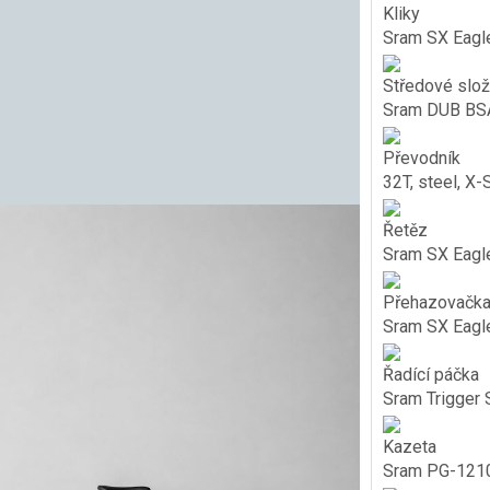
Kliky
Sram SX Eagle
Středové slož
Sram DUB BSA
Převodník
32T, steel, X-
Řetěz
Sram SX Eagle
Přehazovačk
Sram SX Eagle,
Řadící páčka
Sram Trigger 
Kazeta
Sram PG-1210