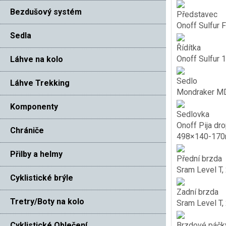
Bezdušový systém
Představec
Onoff Sulfur 
Sedla
Řídítka
Onoff Sulfur 
Láhve na kolo
Sedlo
Láhve Trekking
Mondraker MDK
Komponenty
Sedlovka
Onoff Pija dr
Chrániče
498×140-170
Přilby a helmy
Přední brzda
Sram Level T, 
Cyklistické brýle
Zadní brzda
Tretry/Boty na kolo
Sram Level T, 
Cyklistické Oblečení
Brzdové páčk