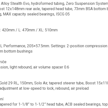
Alloy Stealth Evo, hydroformed tubing, Zero Suspension Syste
oost 12x148mm rear axle, tapered head tube, 73mm BSA bottom br
ing, MAX capacity sealed bearings, ISCG 05
: 420mm / L: 470mm / XL: 510mm
L Performance, 205×57.5mm. Settings: 2-position compression ad
m bottom bushings
miče
ion, light rebound, air volume spacer 0.6
old 29 RL, 150mm, Solo Air, tapered steerer tube, Boost 15x11
djustment at low-speed to lock, rebound, air preload
ní
tapered for 1-1/8” to 1-1/2” head tube, ACB sealed bearings, 