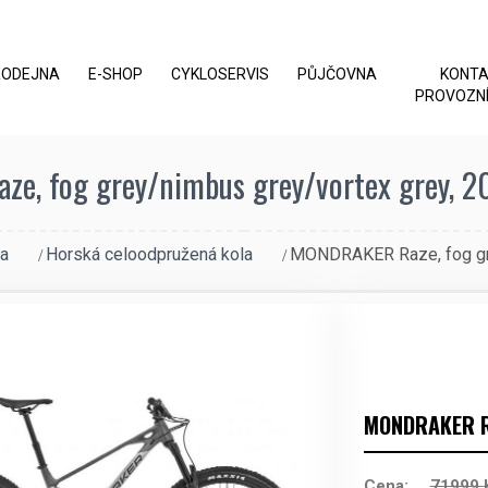
RODEJNA
E-SHOP
CYKLOSERVIS
PŮJČOVNA
KONT
PROVOZNÍ
, fog grey/nimbus grey/vortex grey, 20
a
Horská celoodpružená kola
MONDRAKER Raze, fog gre
MONDRAKER R
Cena:
71999