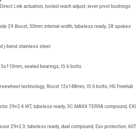
Direct Link actuation, tooled reach adjust, lever pivot bushings
de 29 Boost, 30mm internal width, tubeless ready, 28 spokes
d j-bend stainless steel
5x110mm, sealed bearings, IS 6 bolts
reewheel technology, Boost 12x148mm, IS 6 bolts, HG freehub
tor 29×2.4 WT, tubeless ready, 3C MAXX TERRA compound, EXO+
sor 29×2.3, tubeless ready, dual compound, Exo protection, 60T