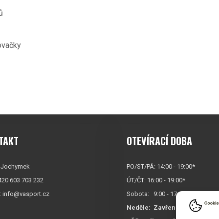
ů
ovačky
TAKT
OTEVÍRACÍ DOBA
 Jochymek
PO/ST/PÁ: 14:00 - 19:00*
+420 603 703 232
ÚT/ČT: 16:00 - 19:00*
:
info@vasport.cz
Sobota: 9:00 - 17:00*
Neděle:
Zavřeno