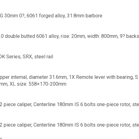
FG 30mm 0?, 6061 forged alloy, 31.8mm barbore
1.0 double butted 6061 alloy, rise: 20mm, width: 800mm, 9? ba
 Series, SRX, steel rail
opper internal, diameter 31.6mm, 1X Remote lever with bearing
mm, XL size: 558×170-200mm
2 piece caliper, Centerline 180mm IS 6 bolts one-piece rotor, s
2 piece caliper, Centerline 180mm IS 6 bolts one-piece rotor, s
y