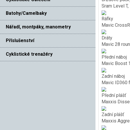
Sram Level T, 
Batohy/Camelbaky
Ráfky
Mavic CrossRi
Nářadí, montpáky, manometry
Dráty
Příslušenství
Mavic 28 roun
Cyklistické trenažéry
Přední náboj
Mavic Boost 1
Zadní náboj
Mavic ID360 f
Přední plášť
Maxxis Dissec
Zadní plášť
Maxxis Aggres