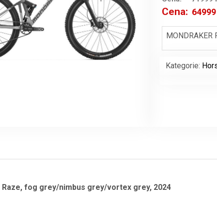
Cena:
6499
Původní
cena
MONDRAKER Raz
byla:
71999 Kč
Kategorie:
Hors
aze, fog grey/nimbus grey/vortex grey, 2024