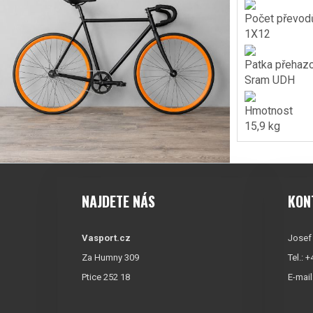
Počet převod
1X12
Patka přehaz
Sram UDH
Hmotnost
15,9 kg
NAJDETE NÁS
KON
Vasport.cz
Josef
Za Humny 309
Tel.: 
Ptice 252 18
E-mail