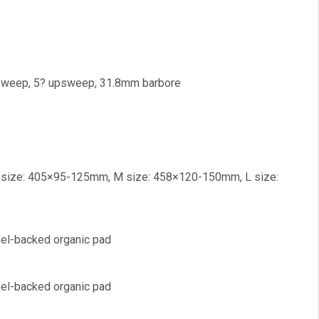
cksweep, 5? upsweep, 31.8mm barbore
, S size: 405×95-125mm, M size: 458×120-150mm, L size:
teel-backed organic pad
teel-backed organic pad