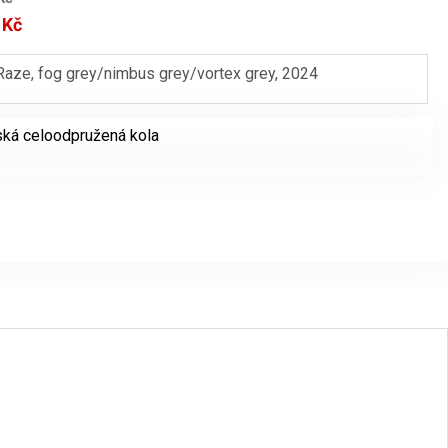
9
Kč
Aktuální
cena
e, fog grey/nimbus grey/vortex grey, 2024
je:
.
64999 Kč.
ká celoodpružená kola