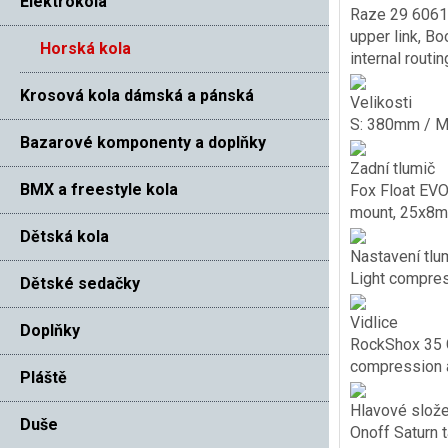
Elektrokola
Raze 29 6061 
upper link, B
Horská kola
internal rout
Krosová kola dámská a pánská
Velikosti
S: 380mm / M
Bazarové komponenty a doplňky
Zadní tlumič
BMX a freestyle kola
Fox Float EVO
mount, 25x8m
Dětská kola
Nastavení tlu
Light compress
Dětské sedačky
Vidlice
Doplňky
RockShox 35 G
compression a
Pláště
Hlavové slože
Duše
Onoff Saturn 