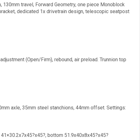
m, 130mm travel, Forward Geometry, one piece Monoblock
acket, dedicated 1x drivetrain design, telescopic seatpost
justment (Open/Firm), rebound, air preload. Trunnion top
0mm axle, 35mm steel stanchions, 44mm offset. Settings:
top 41×30.2x7x45?x45?, bottom 51.9x40x8x45?x45?