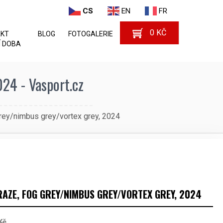
CS
EN
FR
0
KČ
AKT
BLOG
FOTOGALERIE
 DOBA
24 - Vasport.cz
y/nimbus grey/vortex grey, 2024
AZE, FOG GREY/NIMBUS GREY/VORTEX GREY, 2024
Kč