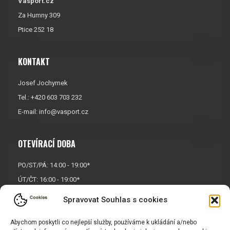
Vasport.cz
Za Humny 309
Ptice 252 18
KONTAKT
Josef Jochymek
Tel.: +420 603 703 232
E-mail:
info@vasport.cz
OTEVÍRACÍ DOBA
PO/ST/PÁ: 14:00 - 19:00*
ÚT/ČT: 16:00 - 19:00*
Sobota: 9:00 - 17:00*
Spravovat Souhlas s cookies
Neděle:
Zavřeno
Abychom poskytli co nejlepší služby, používáme k ukládání a/nebo
* Říjen, listopad a prosinec