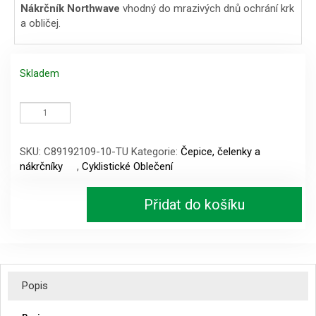
Nákrčník Northwave
vhodný do mrazivých dnů ochrání krk
a obličej.
Skladem
Nákrčník
Northwave
Neck
Warmer
SKU:
C89192109-10-TU
Kategorie:
Čepice, čelenky a
Front
nákrčníky
,
Cyklistické Oblečení
Protection
množství
Přidat do košíku
Popis