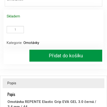
Skladem
Omotávka
REPENTE
Elastic
Grip
Kategorie:
Omotávky
EVA
GEL
3.0
Přidat do košíku
černá
/
3,4
mm
/
Popis
44
množství
Popis
Omotávka REPENTE Elastic Grip EVA GEL 3.0 černá /
3,4 mm / 44