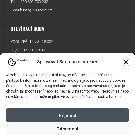
Tel.: +420 603 703 232
E-mail:
info@vasport.cz
OTEVÍRACÍ DOBA
PO/ST/PÁ: 14:00 - 19:00*
ÚT/ČT: 16:00 - 19:00*
Sobota: 9:00 - 17:00*
Spravovat Souhlas s cookies
Neděle:
Zavřeno
Abychom poskytli co nejlepší služby, používáme k ukládání a/nebo
* Říjen, listopad a prosinec
přístupu k informacím o zařízení, technologie jako jsou soubory cookies.
OTEVŘENO POUZE
PO/ST/PÁ
Souhlas s těmito technologiemi nám umožní zpracovávat údaje, jako je
chování při procházení nebo jedinečná ID na tomto webu. Nesouhlas nebo
odvolání souhlasu může nepříznivě ovlivnit určité vlastnosti a funkce.
INFORMACE
Příjmout
Košík
Obchodní podmínky
GDPR
Odmítnout