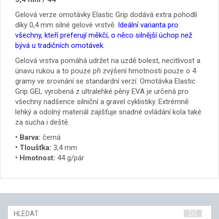
Gelová verze omotávky Elastic Grip dodává extra pohodlí
díky 0,4 mm silné gelové vrstvě.
Ideální varianta pro
všechny, kteří preferují měkčí, o něco silnější úchop než
bývá u tradičních omotávek.
Gelová vrstva pomáhá udržet na uzdě bolest, necitlivost a
únavu rukou a to pouze při zvýšení hmotnosti pouze o 4
gramy ve srovnání se standardní verzí. Omotávka Elastic
Grip GEL vyrobená z ultralehké pěny EVA je určená pro
všechny nadšence silniční a gravel cyklistiky. Extrémně
lehký a odolný materiál zajišťuje snadné ovládání kola také
za sucha i deště.
• Barva:
černá
• Tloušťka:
3,4 mm
• Hmotnost:
44 g/pár