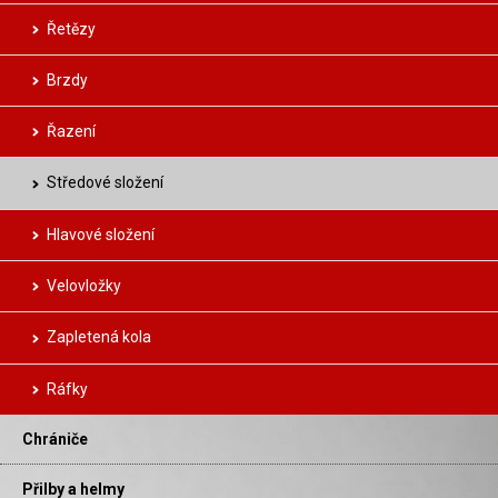
Řetězy
Brzdy
Řazení
Středové složení
Hlavové složení
Velovložky
Zapletená kola
Ráfky
Chrániče
Přilby a helmy