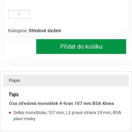
Osa
středová
monoblok
4-
Kategorie:
Středové složení
hran
107
mm
Přidat do košíku
BSA
Kinex
množství
Popis
Popis
Osa středová monoblok 4-hran 107 mm BSA Kinex
Délka monobloku 107 mm, L2 pravá strana 24 mm, BSA
plast misky