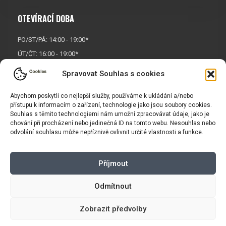
OTEVÍRACÍ DOBA
PO/ST/PÁ: 14:00 - 19:00*
ÚT/ČT: 16:00 - 19:00*
Sobota: 9:00 - 17:00*
Spravovat Souhlas s cookies
Neděle:
Zavřeno
* Říjen, listopad a prosinec
Abychom poskytli co nejlepší služby, používáme k ukládání a/nebo
přístupu k informacím o zařízení, technologie jako jsou soubory cookies.
OTEVŘENO POUZE
PO/ST/PÁ
Souhlas s těmito technologiemi nám umožní zpracovávat údaje, jako je
chování při procházení nebo jedinečná ID na tomto webu. Nesouhlas nebo
odvolání souhlasu může nepříznivě ovlivnit určité vlastnosti a funkce.
INFORMACE
Příjmout
Košík
Obchodní podmínky
GDPR
Odmítnout
Zobrazit předvolby
Copyright © 2026 |
Mapa webu
|
Tvorba eshopu
pro Vasport.cz