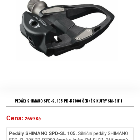
PEDÁLY SHIMANO SPD-SL 105 PD-R7000 ČERNÉ S KUFRY SM-SH11
Cena:
2659
Kč
Pedály SHIMANO SPD-SL 105.
Silniční pedály SHIMANO
SPD-SL 105 PD-R7000 černé s kufry SM-SH11, 265 gramů