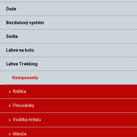
Duše
Bezdušový systém
Sedla
Láhve na kolo
Láhve Trekking
Komponenty
Řídítka
Převodníky
Vodítka řetězu
Měniče