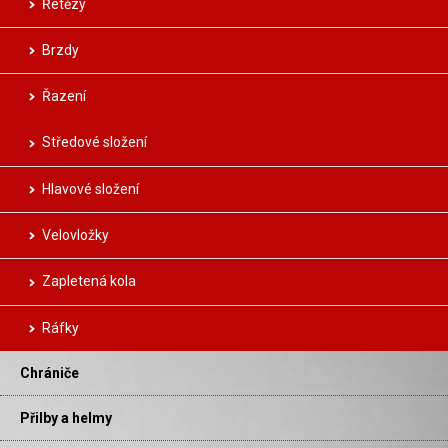
Řetězy
Brzdy
Řazení
Středové složení
Hlavové složení
Velovložky
Zapletená kola
Ráfky
Chrániče
Přilby a helmy