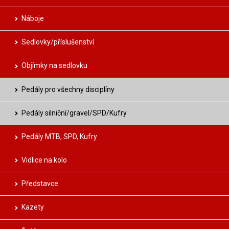
Náboje
Sedlovky/příslušenství
Objímky na sedlovku
Pedály pro všechny disciplíny
Pedály silniční/gravel/SPD/Kufry
Pedály MTB, SPD, Kufry
Vidlice na kolo
Představce
Kazety