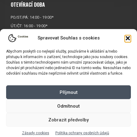
OTEVÍRACÍ DOBA
PO/ST/PÁ: 14:00 - 19:00*
ÚT/ČT: 16:00 - 19:00*
Sobota: 9:00 - 17:00*
Spravovat Souhlas s cookies
Neděle:
Zavřeno
* Říjen, listopad a prosinec
Abychom poskytli co nejlepší služby, používáme k ukládání a/nebo
přístupu k informacím o zařízení, technologie jako jsou soubory cookies.
OTEVŘENO POUZE
PO/ST/PÁ
Souhlas s těmito technologiemi nám umožní zpracovávat údaje, jako je
chování při procházení nebo jedinečná ID na tomto webu. Nesouhlas nebo
odvolání souhlasu může nepříznivě ovlivnit určité vlastnosti a funkce.
INFORMACE
Příjmout
Košík
Obchodní podmínky
GDPR
Odmítnout
Zobrazit předvolby
Copyright © 2026 |
Mapa webu
|
Tvorba eshopu
pro Vasport.cz
Zásady cookies
Politika ochrany osobních údajů