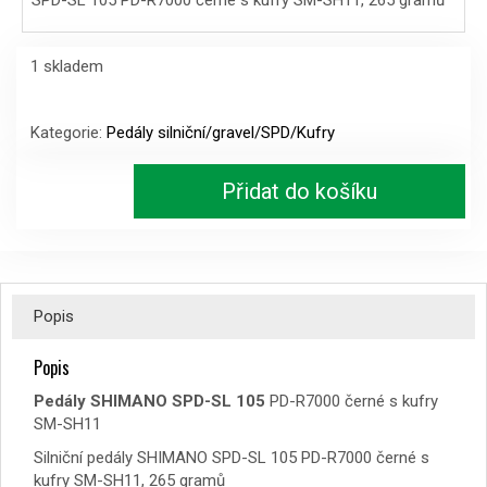
1 skladem
Pedály
SHIMANO
Kategorie:
Pedály silniční/gravel/SPD/Kufry
SPD-
SL
Přidat do košíku
105
PD-
R7000
černé
s
kufry
Popis
SM-
SH11
Popis
množství
Pedály SHIMANO SPD-SL 105
PD-R7000 černé s kufry
SM-SH11
Silniční pedály SHIMANO SPD-SL 105 PD-R7000 černé s
kufry SM-SH11, 265 gramů