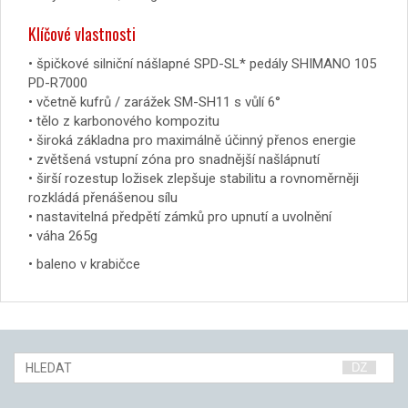
Klíčové vlastnosti
• špičkové silniční nášlapné SPD-SL* pedály SHIMANO 105
PD-R7000
• včetně kufrů / zarážek SM-SH11 s vůlí 6°
• tělo z karbonového kompozitu
• široká základna pro maximálně účinný přenos energie
• zvětšená vstupní zóna pro snadnější našlápnutí
• širší rozestup ložisek zlepšuje stabilitu a rovnoměrněji
rozkládá přenášenou sílu
• nastavitelná předpětí zámků pro upnutí a uvolnění
• váha 265g
• baleno v krabičce