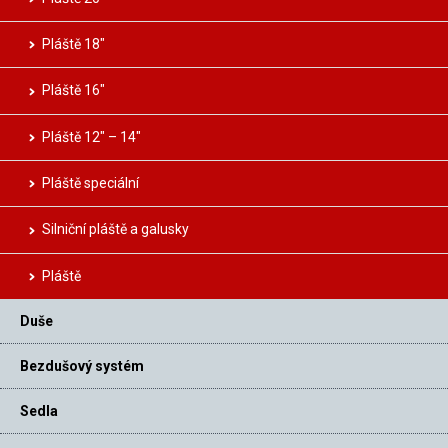
Pláště 18″
Pláště 16″
Pláště 12″ – 14″
Pláště speciální
Silniční pláště a galusky
Pláště
Duše
Bezdušový systém
Sedla