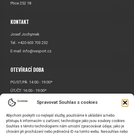
Ptice 252 18
KONTAKT
Josef Jochymek
Tel.: +420 603 703 232
E-mail:
info@vasport.cz
OTEVÍRACÍ DOBA
PO/ST/PÁ: 14:00 - 19:00*
ÚT/ČT: 16:00 - 19:00*
Sobota: 9:00 - 17:00*
Spravovat Souhlas s cookies
Neděle:
Zavřeno
* Říjen, listopad a prosinec
Abychom poskytli co nejlepší služby, používáme k ukládání a/nebo
přístupu k informacím o zařízení, technologie jako jsou soubory cookies.
OTEVŘENO POUZE
PO/ST/PÁ
Souhlas s těmito technologiemi nám umožní zpracovávat údaje, jako je
chování při procházení nebo jedinečná ID na tomto webu. Nesouhlas nebo