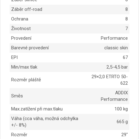
Záběr off-road
8
Ochrana
8
Životnost
7
Provedení
Performance
Barevné provedení
classic skin
EPI
67
Min/max tlak
2,5-4,5 bar
29×2,0 ETRTO 50-
Rozměr pláště
622
ADDIX
Směs
Performance
Max.zatížení při max.tlaku
100 kg
Váha (cca váha, možná odchylka
665 g
+/- 8%)
Rozměr
29″