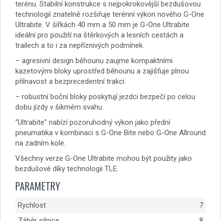
terénu. Stabilní konstrukce s nejpokrokovější bezdušovou
technologií znatelně rozšiřuje terénní výkon nového G-One
Ultrabite. V šířkách 40 mm a 50 mm je G-One Ultrabite
ideální pro použití na štěrkových a lesních cestách a
trailech a to i za nepříznivých podmínek.
– agresivní design běhounu zaujme kompaktními
kazetovými bloky uprostřed běhounu a zajišťuje plnou
přilnavost a bezprecedentní trakci.
– robustní boční bloky poskytují jezdci bezpečí po celou
dobu jízdy v šikmém svahu.
“Ultrabite” nabízí pozoruhodný výkon jako přední
pneumatika v kombinaci s G-One Bite nebo G-One Allround
na zadním kole.
Všechny verze G-One Ultrabite mohou být použity jako
bezdušové díky technologii TLE.
PARAMETRY
Rychlost
7
Záběr silnice
8