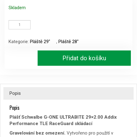
Skladem
Plášť
Schwalbe
G-
ONE
Kategorie:
Pláště 29"
,
Pláště 28"
ULTRABITE
29x2.00
Addix
Přidat do košíku
Perf.
TLE
R.G.
skl.
množství
Popis
Popis
Plášť Schwalbe G-ONE ULTRABITE 29×2.00 Addix
Performance TLE RaceGuard skládací
Gravelování bez omezení.
Vytvořeno pro použití v