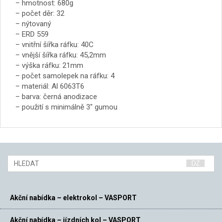
– hmotnost: 680g
– počet děr: 32
– nýtovaný
– ERD 559
– vnitřní šířka ráfku: 40C
– vnější šířka ráfku: 45,2mm
– výška ráfku: 21mm
– počet samolepek na ráfku: 4
– materiál: Al 6063T6
– barva: černá anodizace
– použití s minimálně 3″ gumou
Akční nabídka – elektrokol – VASPORT
Akční nabídka – jízdních kol – VASPORT