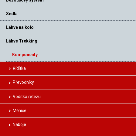
Bezdušový systém
Sedla
Láhve na kolo
Láhve Trekking
Komponenty
Řídítka
Převodníky
Vodítka řetězu
Měniče
Náboje