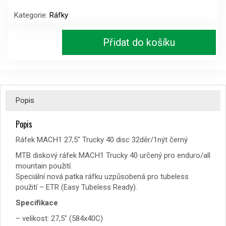
Trucky
Kategorie:
Ráfky
40
disc
32děr/1nýt
Přidat do košíku
černý
množství
Popis
Popis
Ráfek MACH1 27,5″ Trucky 40 disc 32děr/1nýt černý
MTB diskový ráfek MACH1 Trucky 40 určený pro enduro/all
mountain použití.
Speciální nová patka ráfku uzpůsobená pro tubeless
použití – ETR (Easy Tubeless Ready).
Specifikace
– velikost: 27,5″ (584x40C)