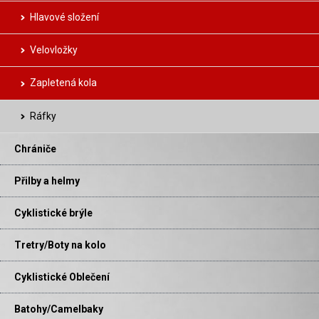
Hlavové složení
Velovložky
Zapletená kola
Ráfky
Chrániče
Přilby a helmy
Cyklistické brýle
Tretry/Boty na kolo
Cyklistické Oblečení
Batohy/Camelbaky