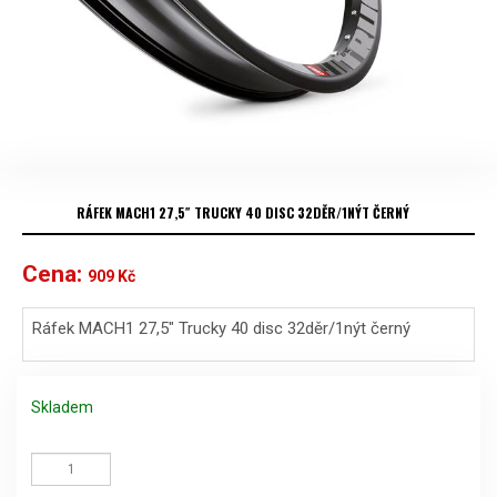
RÁFEK MACH1 27,5″ TRUCKY 40 DISC 32DĚR/1NÝT ČERNÝ
Cena:
909
Kč
Ráfek MACH1 27,5″ Trucky 40 disc 32děr/1nýt černý
Skladem
Ráfek
MACH1
27,5"