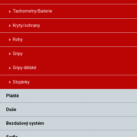
Tachometry/Baterie
Kryty/ochrany
Rohy
Gripy
Gripy dětské
Stojánky
Pláště
Duše
Bezdušový systém