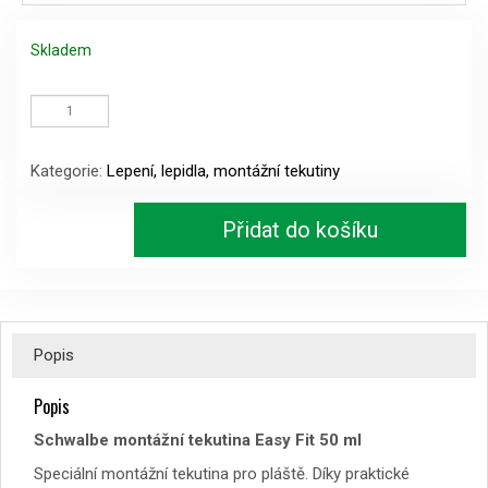
Skladem
Schwalbe
montážní
tekutina
Easy
Kategorie:
Lepení, lepidla, montážní tekutiny
Fit
50
ml
Přidat do košíku
množství
Popis
Popis
Schwalbe montážní tekutina Easy Fit 50 ml
Speciální montážní tekutina pro pláště. Díky praktické