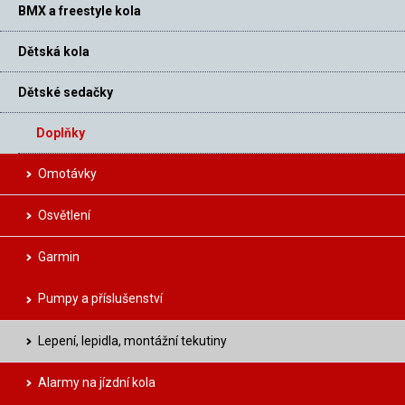
BMX a freestyle kola
Dětská kola
Dětské sedačky
Doplňky
Omotávky
Osvětlení
Garmin
Pumpy a příslušenství
Lepení, lepidla, montážní tekutiny
Alarmy na jízdní kola