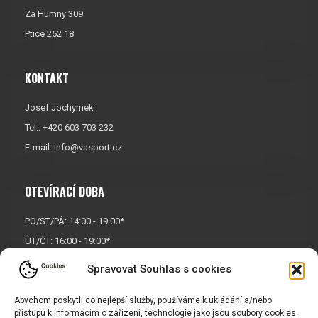
Za Humny 309
Ptice 252 18
KONTAKT
Josef Jochymek
Tel.: +420 603 703 232
E-mail:
info@vasport.cz
OTEVÍRACÍ DOBA
PO/ST/PÁ: 14:00 - 19:00*
ÚT/ČT: 16:00 - 19:00*
Sobota: 9:00 - 17:00*
Spravovat Souhlas s cookies
Neděle:
Zavřeno
Abychom poskytli co nejlepší služby, používáme k ukládání a/nebo
* Říjen, listopad a prosinec
přístupu k informacím o zařízení, technologie jako jsou soubory cookies.