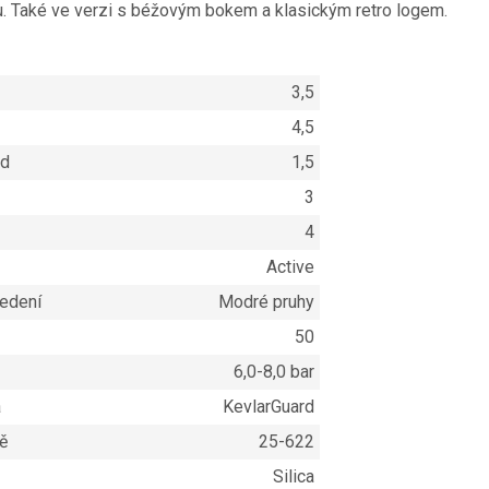
u. Také ve verzi s béžovým bokem a klasickým retro logem.
3,5
4,5
ad
1,5
3
4
Active
edení
Modré pruhy
50
6,0-8,0 bar
a
KevlarGuard
ě
25-622
Silica