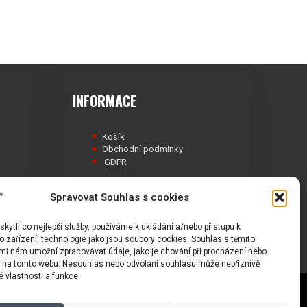
INFORMACE
Košík
Obchodní podmínky
GDPR
Spravovat Souhlas s cookies
ytli co nejlepší služby, používáme k ukládání a/nebo přístupu k
Á
 zařízení, technologie jako jsou soubory cookies. Souhlas s těmito
mi nám umožní zpracovávat údaje, jako je chování při procházení nebo
D na tomto webu. Nesouhlas nebo odvolání souhlasu může nepříznivě
té vlastnosti a funkce.