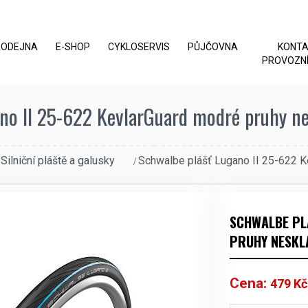
RODEJNA
E-SHOP
CYKLOSERVIS
PŮJČOVNA
KONT
PROVOZNÍ
no II 25-622 KevlarGuard modré pruhy nes
Silniční pláště a galusky
Schwalbe plášť Lugano II 25-622 K
SCHWALBE PL
PRUHY NESKL
Cena:
479
Kč