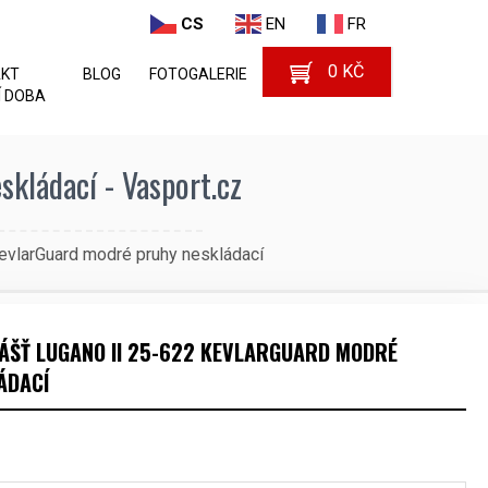
CS
EN
FR
0
KČ
AKT
BLOG
FOTOGALERIE
 DOBA
kládací - Vasport.cz
evlarGuard modré pruhy neskládací
ÁŠŤ LUGANO II 25-622 KEVLARGUARD MODRÉ
ÁDACÍ