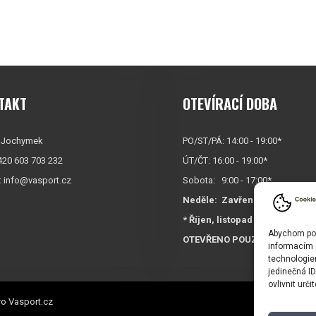
TAKT
OTEVÍRACÍ DOBA
 Jochymek
PO/ST/PÁ: 14:00 - 19:00*
+420 603 703 232
ÚT/ČT: 16:00 - 19:00*
:
info@vasport.cz
Sobota: 9:00 - 17:00*
Neděle:
Zavřeno
* Říjen, listopad a prosinec
Abychom posk
OTEVŘENO POUZE
PO/ST/P
informacím o
technologie
jedinečná I
ovlivnit urči
o Vasport.cz