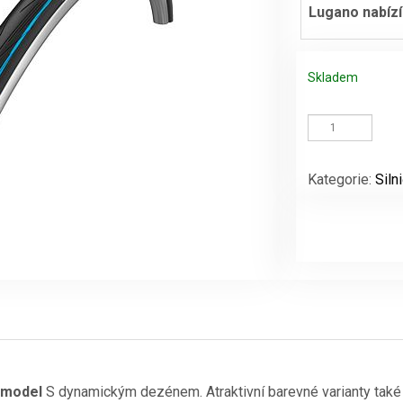
Lugano nabízí
Skladem
Schwalbe
plášť
Lugano
II
Kategorie:
Siln
25-
622
KevlarGuard
modré
pruhy
neskládací
množství
 model
S dynamickým dezénem. Atraktivní barevné varianty také 