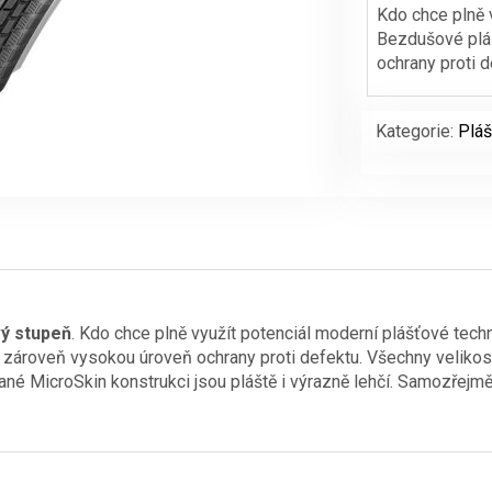
Kdo chce plně v
Bezdušové pláš
ochrany proti d
Kategorie:
Pláš
vý stupeň
. Kdo chce plně využít potenciál moderní plášťové techn
a zároveň vysokou úroveň ochrany proti defektu. Všechny veliko
né MicroSkin konstrukci jsou pláště i výrazně lehčí. Samozřejmě