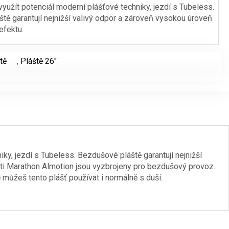
yužít potenciál moderní plášťové techniky, jezdí s Tubeless.
tě garantují nejnižší valivý odpor a zároveň vysokou úroveň
efektu.
tě
,
Pláště 26"
iky, jezdí s Tubeless. Bezdušové pláště garantují nejnižší
sti Marathon Almotion jsou vyzbrojeny pro bezdušový provoz.
 můžeš tento plášť používat i normálně s duší.