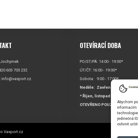
TAKT
OTEVÍRACÍ DOBA
 Jochymek
PO/ST/PÁ: 14:00 - 19:00*
+420 603 703 232
ÚT/ČT: 16:00 - 19:00*
:
info@vasport.cz
Sobota: 9:00 - 17:00*
Neděle:
Zavřeno
* Říjen, listopad a prosinec
Abychom posk
OTEVŘENO POUZE
PO/ST/P
informacím o
technologie
jedinečná I
ovlivnit urči
o Vasport.cz