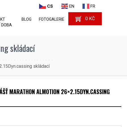
CS
EN
FR
0
KČ
AKT
BLOG
FOTOGALERIE
 DOBA
ng skládací
2.15Dyn.cassing skládací
ÁŠŤ MARATHON ALMOTION 26×2.15DYN.CASSING