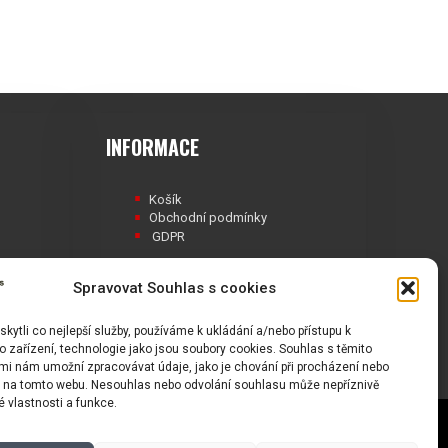
INFORMACE
Košík
Obchodní podmínky
GDPR
Spravovat Souhlas s cookies
ytli co nejlepší služby, používáme k ukládání a/nebo přístupu k
Á
 zařízení, technologie jako jsou soubory cookies. Souhlas s těmito
mi nám umožní zpracovávat údaje, jako je chování při procházení nebo
D na tomto webu. Nesouhlas nebo odvolání souhlasu může nepříznivě
té vlastnosti a funkce.