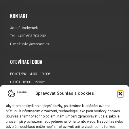
KONTAKT
Josef Jochymek
Tel.: +420 603 703 232
E-mail:
info@vasport.cz
OTEVÍRACÍ DOBA
PO/ST/PÁ: 14:00 - 19:00*
ÚT/ČT: 16:00 - 19:00*
Sobota: 9:00 - 17:00*
Spravovat Souhlas s cookies
Neděle:
Zavřeno
* Říjen, listopad a prosinec
Abychom poskytli co nejlepší služby, používáme k ukládání a/nebo
přístupu k informacím o zařízení, technologie jako jsou soubory cookies.
OTEVŘENO POUZE
PO/ST/PÁ
Souhlas s těmito technologiemi nám umožní zpracovávat údaje, jako je
chování při procházení nebo jedinečná ID na tomto webu. Nesouhlas nebo
odvolání souhlasu může nepříznivě ovlivnit určité vlastnosti a funkce.