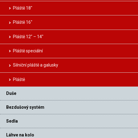
Pláště 18″
Pláště 16″
Pláště 12″ – 14″
Pláště speciální
Silniční pláště a galusky
Pláště
Duše
Bezdušový systém
Sedla
Láhve na kolo