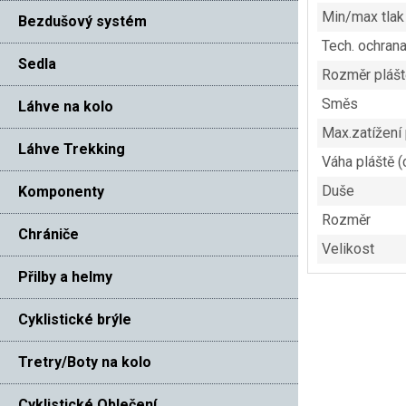
Min/max tlak
Bezdušový systém
Tech. ochran
Sedla
Rozměr plášt
Směs
Láhve na kolo
Max.zatížení 
Láhve Trekking
Váha pláště 
Duše
Komponenty
Rozměr
Chrániče
Velikost
Přilby a helmy
Cyklistické brýle
Tretry/Boty na kolo
Cyklistické Oblečení