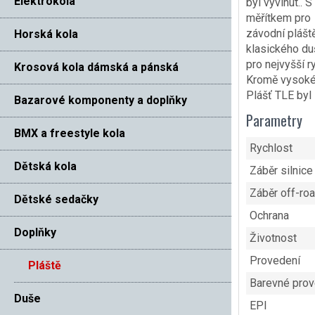
Elektrokola
byl vyvinut.. 
měřítkem pro
závodní pláště
Horská kola
klasického du
pro nejvyšší r
Krosová kola dámská a pánská
Kromě vysokéh
Plášť TLE byl 
Bazarové komponenty a doplňky
Parametry
BMX a freestyle kola
Rychlost
Dětská kola
Záběr silnice
Záběr off-ro
Dětské sedačky
Ochrana
Doplňky
Životnost
Provedení
Pláště
Barevné prov
Duše
EPI