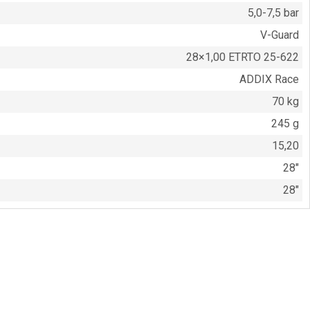
5,0-7,5 bar
V-Guard
28×1,00 ETRTO 25-622
ADDIX Race
70 kg
245 g
15,20
28″
28″