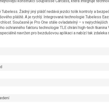
S nejnovější konstrukcí Souplesse Carcass, která integruje tech
 Tubeless. Žádný jiný plášť nedává jezdci tolik kontroly a bezpe
šového pláště. A je rychlý. Integrovaná technologie Tubeless E
ychlost. Současně je Pro One stále ovladatelný – v nejrychlejšíc
o ochranného faktoru technologie TLE chrání high-tech tkanina 
speciálně navržen pro bezdušovou aplikaci a nabízí tak zdaleka n
ad
edení