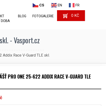
CS
EN
FR
0
KČ
AKT
BLOG
FOTOGALERIE
 DOBA
l. - Vasport.cz
2 Addix Race V-Guard TLE skl.
ÁŠŤ PRO ONE 25-622 ADDIX RACE V-GUARD TLE
č