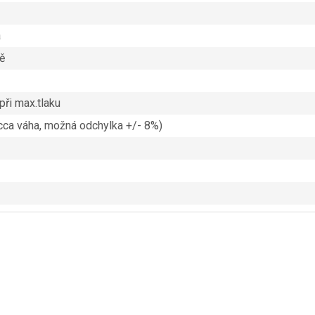
a
ě
při max.tlaku
(cca váha, možná odchylka +/- 8%)