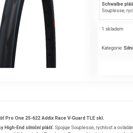
Schwalbe pláš
Souplesse, rych
1 skladem
Schwalbe
plášť
Kategorie:
Siln
Pro
One
25-
622
Addix
Race
V-
Guard
TLE
skl.
množství
šť Pro One 25-622 Addix Race V-Guard TLE skl.
 High-End silniční plášť.
Spojuje Souplesse, rychlost a ovládání