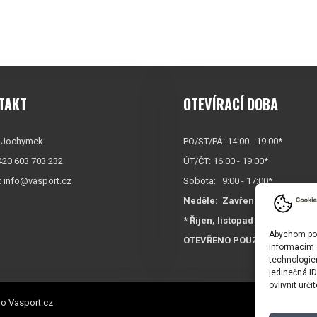
TAKT
OTEVÍRACÍ DOBA
 Jochymek
PO/ST/PÁ: 14:00 - 19:00*
+420 603 703 232
ÚT/ČT: 16:00 - 19:00*
:
info@vasport.cz
Sobota: 9:00 - 17:00*
Neděle:
Zavřeno
* Říjen, listopad a prosinec
Abychom posk
OTEVŘENO POUZE
PO/ST/P
informacím o
technologie
jedinečná I
ovlivnit urči
o Vasport.cz