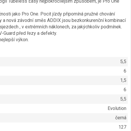
nologii Tubeless Easy nejpokročilejším způsobem, je Pro One
čnosti jako Pro One. Pocit jízdy připomíná pružné chování
asy a nová závodní směs ADDIX jsou bezkonkurenční kombinací
h sjezdech , v extrémních náklonech, za jakýchkoliv podmínek.
V-Guard před řezy a defekty.
ejlepší výkon.
5,5
6
1,5
6
5,5
Evolution
černá
127