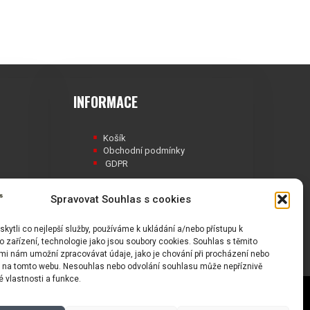
INFORMACE
Košík
Obchodní podmínky
GDPR
Spravovat Souhlas s cookies
ytli co nejlepší služby, používáme k ukládání a/nebo přístupu k
Á
 zařízení, technologie jako jsou soubory cookies. Souhlas s těmito
mi nám umožní zpracovávat údaje, jako je chování při procházení nebo
D na tomto webu. Nesouhlas nebo odvolání souhlasu může nepříznivě
té vlastnosti a funkce.