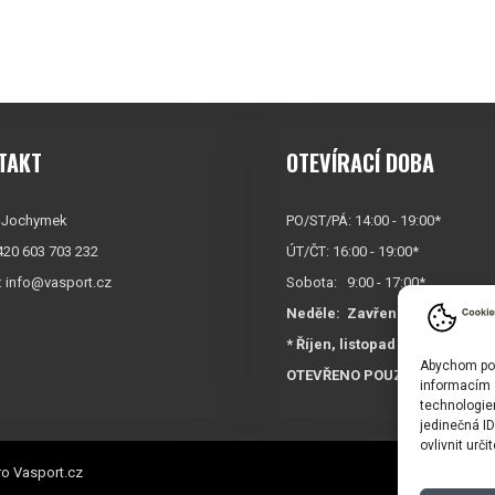
TAKT
OTEVÍRACÍ DOBA
 Jochymek
PO/ST/PÁ: 14:00 - 19:00*
+420 603 703 232
ÚT/ČT: 16:00 - 19:00*
:
info@vasport.cz
Sobota: 9:00 - 17:00*
Neděle:
Zavřeno
* Říjen, listopad a prosinec
Abychom posk
OTEVŘENO POUZE
PO/ST/P
informacím o
technologie
jedinečná I
ovlivnit urči
o Vasport.cz