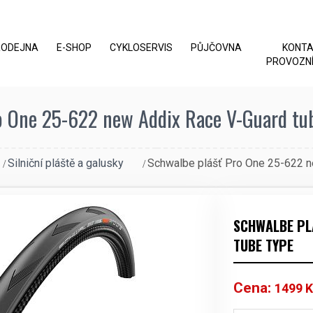
RODEJNA
E-SHOP
CYKLOSERVIS
PŮJČOVNA
KONT
PROVOZNÍ
o One 25-622 new Addix Race V-Guard tube
Silniční pláště a galusky
Schwalbe plášť Pro One 25-622 n
SCHWALBE PL
TUBE TYPE
Cena:
1499
K