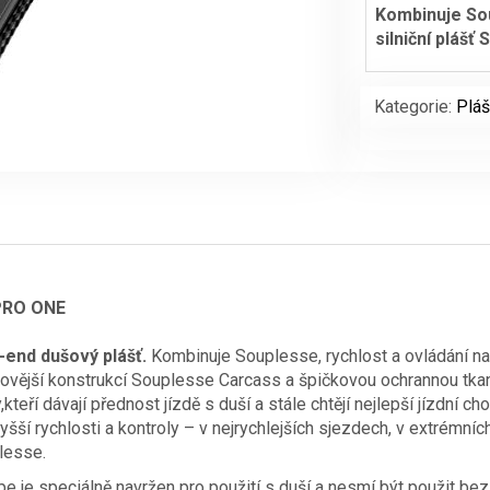
Kombinuje Soup
silniční plášť
Kategorie:
Pláš
PRO ONE
-end dušový plášť.
Kombinuje Souplesse, rychlost a ovládání na n
jnovější konstrukcí Souplesse Carcass a špičkovou ochrannou tkan
kteří dávají přednost jízdě s duší a stále chtějí nejlepší jízdn
yšší rychlosti a kontroly – v nejrychlejších sjezdech, v extrémn
lesse.
e je speciálně navržen pro použití s duší a nesmí být použit bez