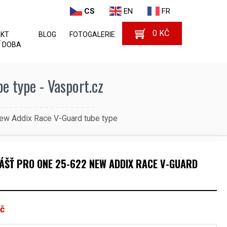
CS
EN
FR
0
KČ
AKT
BLOG
FOTOGALERIE
 DOBA
 type - Vasport.cz
ew Addix Race V-Guard tube type
ÁŠŤ PRO ONE 25-622 NEW ADDIX RACE V-GUARD
č