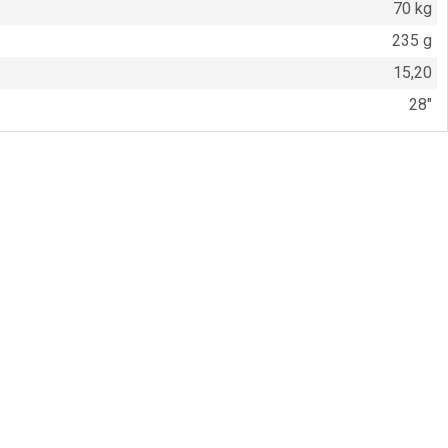
70 kg
235 g
15,20
28″