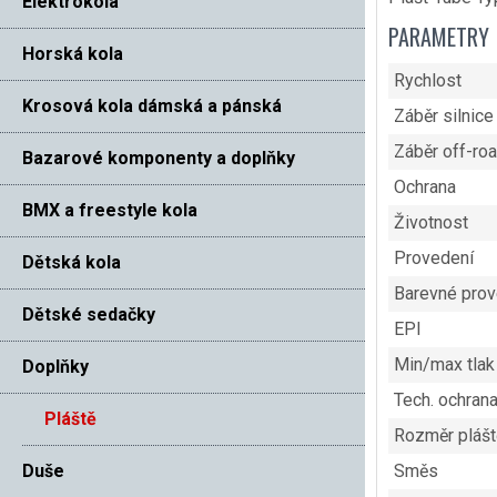
Elektrokola
PARAMETRY
Horská kola
Rychlost
Krosová kola dámská a pánská
Záběr silnice
Záběr off-ro
Bazarové komponenty a doplňky
Ochrana
BMX a freestyle kola
Životnost
Provedení
Dětská kola
Barevné prov
Dětské sedačky
EPI
Min/max tlak
Doplňky
Tech. ochran
Pláště
Rozměr plášt
Duše
Směs