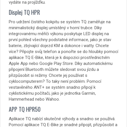
vydáte na projížďku.
Displej TQ HPR
Pro udržení čistého kokpitu se systém TQ zaměřuje na
minimalistický displej umístěný v horní trubce. Díky
integrovanému měřiči výkonu poskytuje LED displej na
první pohled všechny podstatné informace, jako je stav
baterie, zbývající dojezd KM a dokonce i watty. Chcete
více? Připojte svůj telefon a ponořte se do hloubky pomocí
aplikace TQ E-Bike, která je k dispozici prostřednictvím
Apple App nebo Google Play Store. Díky automatickému
připojení Bluetooth můžete sledovat svou jízdu a
přizpůsobit si režimy. Chcete jej používat s
cyklocomputerem? To taky není problém. Pomocí
vestavěného ANT+ se systém snadno připojí k
cyklistickému počítači, jako je jednotka Garmin,
Hammerhead nebo Wahoo.
APP TQ HPR50
Aplikace TQ nabízí skutečné výhody a snadno se používá.
Pomocí aplikace TQ E-Bike je snadné připojit, přizpůsobit a