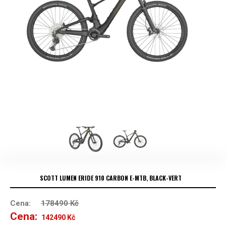
SCOTT LUMEN ERIDE 910 CARBON E-MTB, BLACK-VERT
Cena:
178490
Kč
Cena:
Původní
Aktuální
142490
Kč