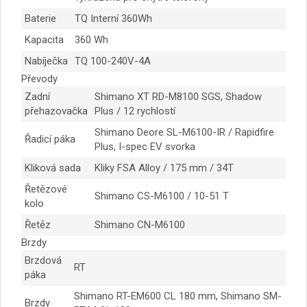
Baterie
TQ Interní 360Wh
Kapacita
360 Wh
Nabíječka
TQ 100-240V-4A
Převody
Zadní
Shimano XT RD-M8100 SGS, Shadow
přehazovačka
Plus / 12 rychlostí
Shimano Deore SL-M6100-IR / Rapidfire
Řadicí páka
Plus, I-spec EV svorka
Kliková sada
Kliky FSA Alloy / 175 mm / 34T
Řetězové
Shimano CS-M6100 / 10-51 T
kolo
Řetěz
Shimano CN-M6100
Brzdy
Brzdová
RT
páka
Shimano RT-EM600 CL 180 mm, Shimano SM-
Brzdy