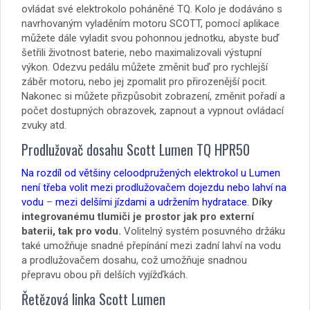
ovládat své elektrokolo poháněné TQ. Kolo je dodáváno s
navrhovaným vyladěním motoru SCOTT, pomocí aplikace
můžete dále vyladit svou pohonnou jednotku, abyste buď
šetřili životnost baterie, nebo maximalizovali výstupní
výkon. Odezvu pedálu můžete změnit buď pro rychlejší
záběr motoru, nebo jej zpomalit pro přirozenější pocit.
Nakonec si můžete přizpůsobit zobrazení, změnit pořadí a
počet dostupných obrazovek, zapnout a vypnout ovládací
zvuky atd.
Prodlužovač dosahu Scott Lumen TQ HPR50
Na rozdíl od většiny celoodpružených elektrokol u Lumen
není třeba volit mezi prodlužovačem dojezdu nebo lahví na
vodu
–
mezi delšími jízdami a udržením hydratace.
Díky
integrovanému tlumiči je prostor jak pro externí
baterii, tak pro vodu.
Volitelný systém posuvného držáku
také umožňuje snadné přepínání mezi zadní lahví na vodu
a prodlužovačem dosahu, což umožňuje snadnou
přepravu obou při delších vyjížďkách.
Řetězová linka Scott Lumen