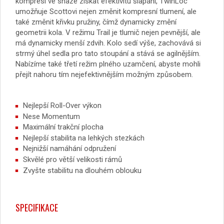
kompresi ve snaze získat efektivitu šlapání, TwinLoc
umožňuje Scottovi nejen změnit kompresní tlumení, ale
také změnit křivku pružiny, čímž dynamicky změní
geometrii kola. V režimu Trail je tlumič nejen pevnější, ale
má dynamicky menší zdvih. Kolo sedí výše, zachovává si
strmý úhel sedla pro tato stoupání a stává se agilnějším.
Nabízíme také třetí režim plného uzamčení, abyste mohli
přejít nahoru tím nejefektivnějším možným způsobem.
Nejlepší Roll-Over výkon
Nese Momentum
Maximální trakční plocha
Nejlepší stabilita na lehkých stezkách
Nejnižší namáhání odpružení
Skvělé pro větší velikosti rámů
Zvyšte stabilitu na dlouhém oblouku
SPECIFIKACE