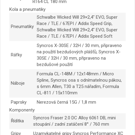
RT64 CL 180 mm
Kola a pneumatiky
Schwalbe Wicked Will 29×2,4″ EVO, Super
Race / TLE / 67EPI / Addix Speed ​​Grip,
Pneumatiky
Schwalbe Wicked Will 29×2,4″ EVO, Super
Race / TLE / 67EPI / Addix Speed ​​Soft
Syncros X-30SE / 32H / 30 mm, připraveno
na použití bezdušových plášťů, Syncros X-
Ráfky
30SE / 32H / 30 mm, připraveno na
bezdušové použití
Formula CL-148M / 12x148mm / Micro
Spline, Syncros osa s odnímatelnou pákou,
Náboje
s 6mm Allen, T30 a T25 nářadím, Formula
CL-811 / 15x110mm
Paprsky
Nerezová černá 15G / 1,8 mm
Komponenty
Syncros Fraser 2.0 DC Alloy 6061 DB, mini
Řídítka
stoupání / zadní zatáčení 8° / 760 mm
Gripy
Uzamykatelné gripy Syncros Performance XC