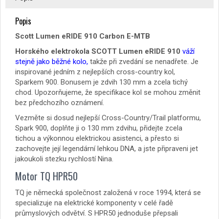
Popis
Scott Lumen eRIDE 910 Carbon E-MTB
Horského elektrokola SCOTT Lumen eRIDE 910
v
áží
stejně jako běžné kolo,
takže při zvedání se nenadřete. Je
inspirované jedním z nejlepších cross-country kol,
Sparkem 900. Bonusem je zdvih 130 mm a zcela tichý
chod. Upozorňujeme, že specifikace kol se mohou změnit
bez předchozího oznámení.
Vezměte si dosud nejlepší Cross-Country/Trail platformu,
Spark 900, doplňte ji o 130 mm zdvihu, přidejte zcela
tichou a výkonnou elektrickou asistenci, a přesto si
zachovejte její legendární lehkou DNA, a jste připraveni jet
jakoukoli stezku rychlostí Nina.
Motor TQ HPR50
TQ je německá společnost založená v roce 1994, která se
specializuje na elektrické komponenty v celé řadě
průmyslových odvětví. S HPR50 jednoduše přepsali