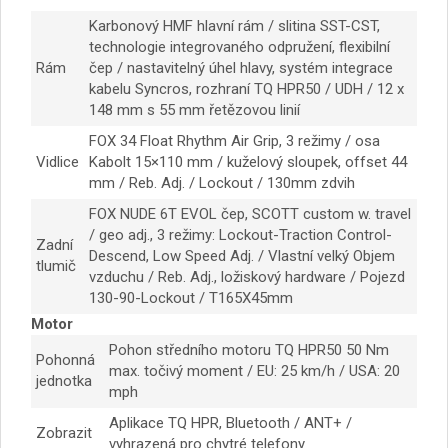
Karbonový HMF hlavní rám / slitina SST-CST,
technologie integrovaného odpružení, flexibilní
Rám
čep / nastavitelný úhel hlavy, systém integrace
kabelu Syncros, rozhraní TQ HPR50 / UDH / 12 x
148 mm s 55 mm řetězovou linií
FOX 34 Float Rhythm Air Grip, 3 režimy / osa
Vidlice
Kabolt 15×110 mm / kuželový sloupek, offset 44
mm / Reb. Adj. / Lockout / 130mm zdvih
FOX NUDE 6T EVOL čep, SCOTT custom w. travel
/ geo adj., 3 režimy: Lockout-Traction Control-
Zadní
Descend, Low Speed ​​Adj. / Vlastní velký Objem
tlumič
vzduchu / Reb. Adj., ložiskový hardware / Pojezd
130-90-Lockout / T165X45mm
Motor
Pohon středního motoru TQ HPR50 50 Nm
Pohonná
max. točivý moment / EU: 25 km/h / USA: 20
jednotka
mph
Aplikace TQ HPR, Bluetooth / ANT+ /
Zobrazit
vyhrazená pro chytré telefony