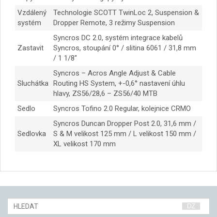
Vzdálený
Technologie SCOTT TwinLoc 2, Suspension &
systém
Dropper Remote, 3 režimy Suspension
Syncros DC 2.0, systém integrace kabelů
Zastavit
Syncros, stoupání 0° / slitina 6061 / 31,8 mm
/ 1 1/8″
Syncros – Acros Angle Adjust & Cable
Sluchátka
Routing HS System, +-0,6° nastavení úhlu
hlavy, ZS56/28,6 – ZS56/40 MTB
Sedlo
Syncros Tofino 2.0 Regular, kolejnice CRMO
Syncros Duncan Dropper Post 2.0, 31,6 mm /
Sedlovka
S & M velikost 125 mm / L velikost 150 mm /
XL velikost 170 mm