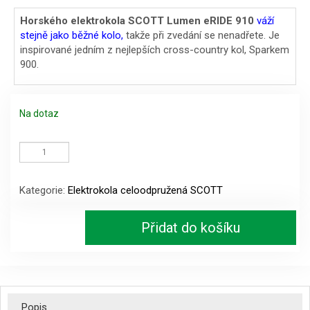
cena
cena
Horského elektrokola SCOTT Lumen eRIDE 910
v
áží
stejně jako běžné kolo,
takže při zvedání se nenadřete. Je
byla:
je:
inspirované jedním z nejlepších cross-country kol, Sparkem
178490 Kč.
142490 Kč.
900.
Na dotaz
Scott
Lumen
eRIDE
910
Kategorie:
Elektrokola celoodpružená SCOTT
Carbon
E-
MTB,
Přidat do košíku
black-
vert
množství
Popis