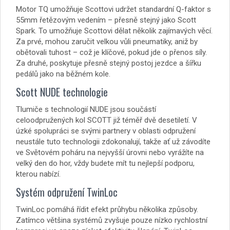
Motor TQ umožňuje Scottovi udržet standardní Q-faktor s
55mm řetězovým vedením – přesně stejný jako Scott
Spark. To umožňuje Scottovi dělat několik zajímavých věcí.
Za prvé, mohou zaručit velkou vůli pneumatiky, aniž by
obětovali tuhost – což je klíčové, pokud jde o přenos síly.
Za druhé, poskytuje přesně stejný postoj jezdce a šířku
pedálů jako na běžném kole.
Scott NUDE technologie
Tlumiče s technologií NUDE jsou součástí
celoodpružených kol SCOTT již téměř dvě desetiletí. V
úzké spolupráci se svými partnery v oblasti odpružení
neustále tuto technologii zdokonalují, takže ať už závodíte
ve Světovém poháru na nejvyšší úrovni nebo vyrážíte na
velký den do hor, vždy budete mít tu nejlepší podporu,
kterou nabízí.
Systém odpružení TwinLoc
TwinLoc pomáhá řídit efekt průhybu několika způsoby.
Zatímco většina systémů zvyšuje pouze nízko rychlostní