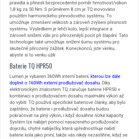
pravidla a přinesli bezprecedentní poměr hmotnost/výkon
1,8 kg za 50 Nm. S průměrem 8 cm je TQ inovováno
použitím harmonického převodového systému. To
umožňuje zmenšení velikosti a zároveň zvýšení přesnosti
systému. Výsledkem je lehčí kolo, lepší integrace a
zároveň snížení vůle pro přirozenější pocit při šlapání. Tato
technologie také umožňuje snížení šumu systému pro
skutečně přirozený zážitek. Koneckonců, jste venku,
abyste si to venku užili.
Baterie TQ HPR50
Lumen je vybaven 360Wh interní baterií,
kterou lze dále
doplnit o 160Wh externí prodlužovač dosahu.
Díky
elektronickým znalostem TQ zaručuje baterie HPR50 v
kombinaci s prodlužovačem dosahu maximální výkon až
do vybití. TQ používá specifické bateriové články, aby bylo
zajištěno, že baterie i prodlužovač dosahu budou
pokračovat na plný výkon, i když dosáhne nízké kapacity.
Systém lze nabíjet pomocí nasazeného prodlužovače
dojezdu, chytré nabíječky, která upřednostňuje nabití
baterie kola jako první, takže vás nikdy nezastihne, když se