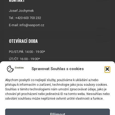
Josef Jochymek
Tel.: +420 603 703 232
E-mail:
info@vasport.cz
OTEVÍRACÍ DOBA
PO/ST/PÁ: 14:00 - 19:00*
ÚT/ČT: 16:00 - 19:00*
Sobota: 9:00 - 17:00*
Spravovat Souhlas s cookies
Neděle:
Zavřeno
Abychom poskytli co nejlepší služby, používáme k ukládání a/nebo
* Říjen, listopad a prosinec
přístupu k informacím o zařízení, technologie jako jsou soubory cookies.
OTEVŘENO POUZE
PO/ST/PÁ
Souhlas s těmito technologiemi nám umožní zpracovávat údaje, jako je
chování při procházení nebo jedinečná ID na tomto webu. Nesouhlas nebo
odvolání souhlasu může nepříznivě ovlivnit určité vlastnosti a funkce.
INFORMACE
Příjmout
Košík