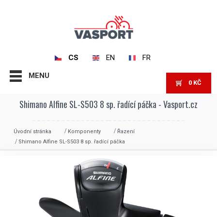
CS
EN
FR
MENU
0
KČ
Shimano Alfine SL-S503 8 sp. řadící páčka - Vasport.cz
Úvodní stránka
Komponenty
Řazení
Shimano Alfine SL-S503 8 sp. řadící páčka