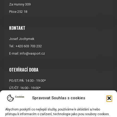
Za Humny 309
Ptice 252 18
KONTAKT
Josef Jochymek
Tel.: +420 603 703 232
E-mail:
info@vasport.cz
OTEVÍRACÍ DOBA
PO/ST/PÁ: 14:00 - 19:00*
ÚT/ČT: 16:00 - 19:00*
Sobota: 9:00 - 17:00*
Spravovat Souhlas s cookies
Neděle:
Zavřeno
Abychom poskytli co nejlepší služby, používáme k ukládání a/nebo
* Říjen, listopad a prosinec
přístupu k informacím o zařízení, technologie jako jsou soubory cookies.