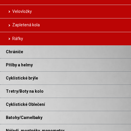
Velovložky
Zapletená kola
Ráfky
Chrániče
Přilby a helmy
Cyklistické brýle
Tretry/Boty na kolo
Cyklistické Oblečení
Batohy/Camelbaky
Nářadí, montpáky, manometry