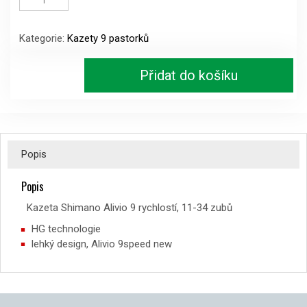
Alivio
9speed
Kategorie:
Kazety 9 pastorků
CS-
HG400
11-
Přidat do košíku
34z
množství
Popis
Popis
Kazeta Shimano Alivio 9 rychlostí, 11-34 zubů
HG technologie
lehký design, Alivio 9speed new