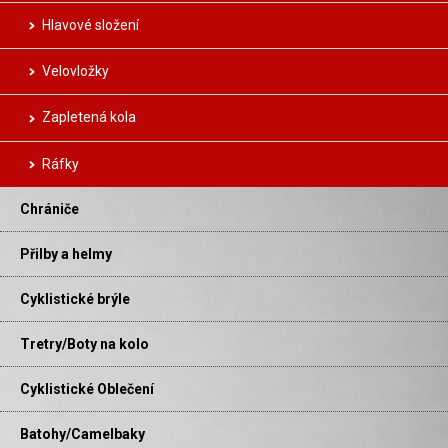
Hlavové složení
Velovložky
Zapletená kola
Ráfky
Chrániče
Přilby a helmy
Cyklistické brýle
Tretry/Boty na kolo
Cyklistické Oblečení
Batohy/Camelbaky