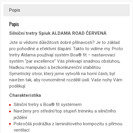
Popis
Popis
Silniční tretry Spiuk ALDAMA ROAD ČERVENÁ
Jste si vědomi důležitosti dobré přilnavosti? Je to základ
pro pohodlné a efektivní šlapání. Takto to vidíme my. Proto
tretry Aldama používají systém Boa® fit – nastavovací
systém “par excellence” Vás překvapí snadnou obsluhou,
hladkou manipulací a bezkonkurenční stabilitou.
Symetrický otvor, který jsme vytvořili na horní části, byl
navržen tak, aby rovnoměrně rozdělil úsilí. Vaše nohy Vám
poděkují.
Charakteristika
Silniční tretry s Boa® fit systémem
Navrženy pro střední/top stupeň tréninku a silničního
ježdění
Pokročilá podrážka z laminátového kompozitu s přímou
ventilací