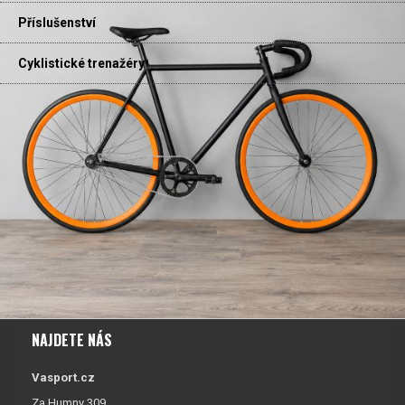
Příslušenství
Cyklistické trenažéry
NAJDETE NÁS
Vasport.cz
Za Humny 309