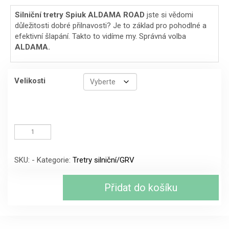
cena
cena
Silniční tretry Spiuk ALDAMA ROAD
jste si vědomi
důležitosti dobré přilnavosti? Je to základ pro pohodlné a
byla:
je:
efektivní šlapání. Takto to vidíme my. Správná volba
3399 Kč.
2299 Kč.
ALDAMA.
Velikosti
Silniční
tretry
Spiuk
ALDAMA
SKU:
-
Kategorie:
Tretry silniční/GRV
ROAD
ČERVENÁ
množství
Přidat do košíku