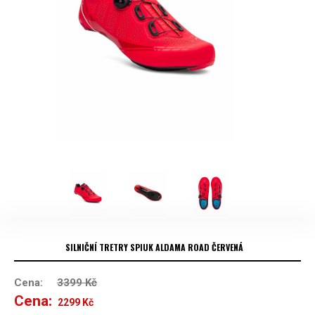
SILNIČNÍ TRETRY SPIUK ALDAMA ROAD ČERVENÁ
Cena:
3399
Kč
Cena:
Původní
Aktuální
2299
Kč