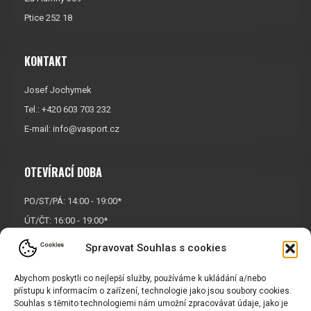
Ptice 252 18
KONTAKT
Josef Jochymek
Tel.: +420 603 703 232
E-mail:
info@vasport.cz
OTEVÍRACÍ DOBA
PO/ST/PÁ: 14:00 - 19:00*
ÚT/ČT: 16:00 - 19:00*
Sobota: 9:00 - 17:00*
Spravovat Souhlas s cookies
Neděle:
Zavřeno
Abychom poskytli co nejlepší služby, používáme k ukládání a/nebo
* Říjen, listopad a prosinec
přístupu k informacím o zařízení, technologie jako jsou soubory cookies.
OTEVŘENO POUZE
PO/ST/PÁ
Souhlas s těmito technologiemi nám umožní zpracovávat údaje, jako je