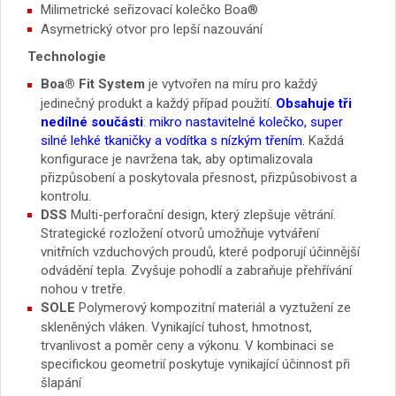
Milimetrické seřizovací kolečko Boa®
Asymetrický otvor pro lepší nazouvání
Technologie
Boa® Fit System
je vytvořen na míru pro každý
jedinečný produkt a každý případ použití.
Obsahuje tři
nedílné součásti
:
mikro nastavitelné kolečko, super
silné lehké tkaničky a vodítka s nízkým třením.
Každá
konfigurace je navržena tak, aby optimalizovala
přizpůsobení a poskytovala přesnost, přizpůsobivost a
kontrolu.
DSS
Multi-perforační design, který zlepšuje větrání.
Strategické rozložení otvorů umožňuje vytváření
vnitřních vzduchových proudů, které podporují účinnější
odvádění tepla. Zvyšuje pohodlí a zabraňuje přehřívání
nohou v tretře.
SOLE
Polymerový kompozitní materiál a vyztužení ze
skleněných vláken. Vynikající tuhost, hmotnost,
trvanlivost a poměr ceny a výkonu. V kombinaci se
specifickou geometrií poskytuje vynikající účinnost při
šlapání