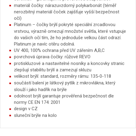
materiál čočky: nárazuvzdorný polykarbonát (téměř
nerozbitný materiál čoček zajišťuje vyšší bezpečnost
očí)
Platinum – čočky brýlí pokryté speciální zrcadlovou
vrstvou, výrazně omezují množství světla, které vstupuje
do vašich očí tím, že ho jednoduše velkou část odrazí.
Platinum je navíc otěru odolná.
UV 400, 100% ochrana před UV zářením A,B,C
povrchová úprava čočky: růžové REVO
protiskluzové a nastavitelné nosníky a koncovky stranic
zlepšují stabilitu brýlí a zamezují skluzu
velikost brýlí: standard, rozměry rámu: 135-0-118
součástí balení je látkový pytlík z mikrovlákna, který
slouží i jako hadřík na brýle
odolnost brýlí garantuje prověřená bezpečnost dle
normy CE EN 174: 2001
design v CZ
sluneční brýle na kolo