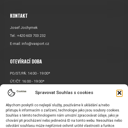
KONTAKT
Josef Jochymek
Tel.: +420 603 703 232
E-mail:
info@vasport.cz
OTEVÍRACÍ DOBA
PO/ST/PÁ: 14:00 - 19:00*
ÚT/ČT: 16:00 - 19:00*
Sobota: 9:00 - 17:00*
Spravovat Souhlas s cookies
Neděle:
Zavřeno
Abychom poskytli co nejlepší služby, používáme k ukládání a/nebo
* Říjen, listopad a prosinec
přístupu k informacím o zařízení, technologie jako jsou soubory cookies.
OTEVŘENO POUZE
PO/ST/PÁ
Souhlas s těmito technologiemi nám umožní zpracovávat údaje, jako je
chování při procházení nebo jedinečná ID na tomto webu. Nesouhlas nebo
odvolání souhlasu může nepříznivě ovlivnit určité vlastnosti a funkce.