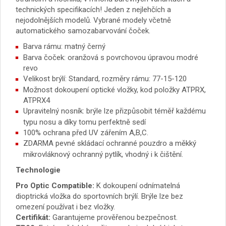
technických specifikacích! Jeden z nejlehčích a
nejodolnějších modelů. Vybrané modely včetně
automatického samozabarvování čoček.
Barva rámu: matný černý
Barva čoček: oranžová s povrchovou úpravou modré
revo
Velikost brýlí: Standard, rozměry rámu: 77-15-120
Možnost dokoupení optické vložky, kod položky ATPRX,
ATPRX4
Upravitelný nosník: brýle lze přizpůsobit téměř každému
typu nosu a díky tomu perfektně sedí
100% ochrana před UV zářením A,B,C.
ZDARMA pevné skládací ochranné pouzdro a měkký
mikrovláknový ochranný pytlík, vhodný i k čištění.
Technologie
Pro Optic Compatible:
K dokoupení odnímatelná
dioptrická vložka do sportovních brýlí. Brýle lze bez
omezení používat i bez vložky.
Certifikát:
Garantujeme prověřenou bezpečnost.