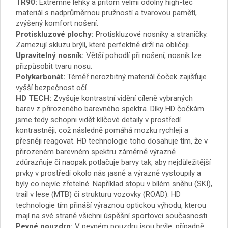
TR90:
Extrémně lehký a přitom velmi odolný high-tec
materiál s nadprůměrnou pružností a tvarovou pamětí,
zvýšený komfort nošení.
Protiskluzové plochy:
Protiskluzové nosníky a straničky.
Zamezují skluzu brýlí, které perfektně drží na obličeji.
Upravitelný nosník:
Větší pohodlí při nošení, nosník lze
přizpůsobit tvaru nosu.
Polykarbonát:
Téměř nerozbitný materiál čoček zajišťuje
vyšší bezpečnost očí.
HD TECH:
Zvyšuje kontrastní vidění cíleně vybraných
barev z přirozeného barevného spektra. Díky HD čočkám
jsme tedy schopni vidět klíčové detaily v prostředí
kontrastněji, což následně pomáhá mozku rychleji a
přesněji reagovat. HD technologie toho dosahuje tím, že v
přirozeném barevném spektru záměrně výrazně
zdůrazňuje či naopak potlačuje barvy tak, aby nejdůležitější
prvky v prostředí okolo nás jasně a výrazně vystoupily a
byly co nejvíc zřetelné. Například stopu v bílém sněhu (SKI),
trail v lese (MTB) či strukturu vozovky (ROAD). HD
technologie tím přináší výraznou optickou výhodu, kterou
mají na své straně všichni úspěšní sportovci současnosti.
Pevné pouzdro:
V pevném pouzdru jsou brýle, případně