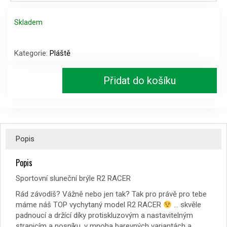
Skladem
Sportovní
sluneční
Kategorie:
Pláště
brýle
R2
Přidat do košíku
RACER
množství
Popis
Popis
Sportovní sluneční brýle R2 RACER
Rád závodíš? Vážně nebo jen tak? Tak pro právě pro tebe
máme náš TOP vychytaný model R2 RACER
… skvěle
padnoucí a držící díky protiskluzovým a nastavitelným
stranicím a nosníku, v mnoha barevných variantách a