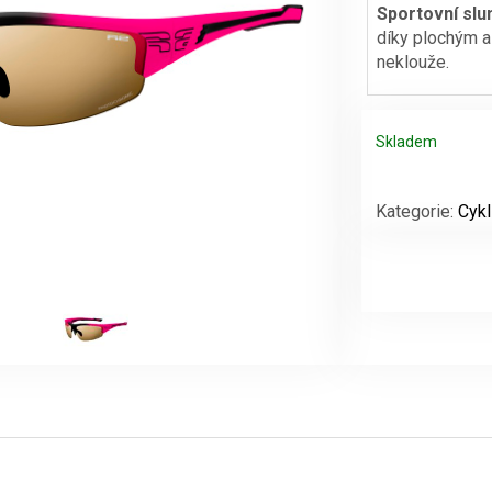
Sportovní slu
díky plochým a
neklouže.
Skladem
Sportovní
sluneční
Kategorie:
Cykl
brýle
R2
WHEELLER
množství