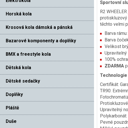
Elektrokola
Sportovní sl
R2 WHEELER je
Horská kola
protiskluzový
těchto velmi p
Krosová kola dámská a pánská
Barva rámu:
Barva čoček
Bazarové komponenty a doplňky
Velikost br
Upravitelný
BMX a freestyle kola
100% ochran
ZDARMA
pe
Dětská kola
Technologie
Dětské sedačky
Certifikát: G
TR90: Extrémn
Doplňky
Fotochromatiza
Protiskluzové 
Pláště
Upravitelný no
Polykarbonát:
Duše
Pevné pouzdro