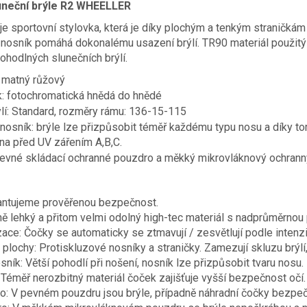
uneční brýle R2 WHEELLER
 sportovní stylovka, která je díky plochým a tenkým straničkám
 nosník pomáhá dokonalému usazení brýlí. TR90 materiál použitý 
ohodlných slunečních brýlí.
 matný růžový
: fotochromatická hnědá do hnědé
ýlí: Standard, rozměry rámu: 136-15-115
 nosník: brýle lze přizpůsobit téměř každému typu nosu a díky t
a před UV zářením A,B,C.
vné skládací ochranné pouzdro a měkký mikrovláknový ochranný py
arantujeme prověřenou bezpečnost.
ě lehký a přitom velmi odolný high-tec materiál s nadprůměrnou 
ce: Čočky se automaticky se ztmavují / zesvětlují podle intenzi
plochy: Protiskluzové nosníky a straničky. Zamezují skluzu brýlí, 
sník: Větší pohodlí při nošení, nosník lze přizpůsobit tvaru nosu.
 Téměř nerozbitný materiál čoček zajišťuje vyšší bezpečnost očí.
: V pevném pouzdru jsou brýle, případně náhradní čočky bezpeč