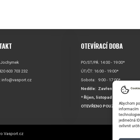
TAKT
OTEVÍRACÍ DOBA
 Jochymek
PO/ST/PÁ: 14:00 - 19:00*
+420 603 703 232
ÚT/ČT: 16:00 - 19:00*
:
info@vasport.cz
Sobota: 9:00 - 17:00*
Neděle:
Zavřeno
* Říjen, listopad a prosinec
Abychom posk
OTEVŘENO POUZE
PO/ST/P
informacím o
technologie
jedinečná I
ovlivnit urči
o Vasport.cz