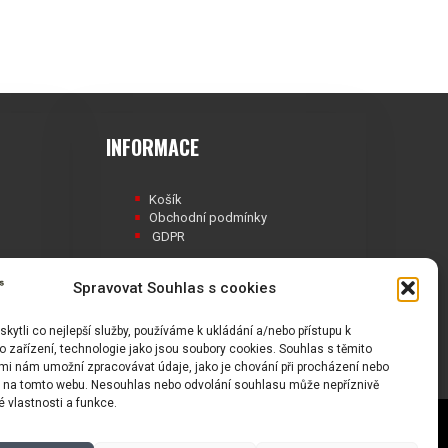
INFORMACE
Košík
Obchodní podmínky
GDPR
Spravovat Souhlas s cookies
ytli co nejlepší služby, používáme k ukládání a/nebo přístupu k
Á
 zařízení, technologie jako jsou soubory cookies. Souhlas s těmito
mi nám umožní zpracovávat údaje, jako je chování při procházení nebo
D na tomto webu. Nesouhlas nebo odvolání souhlasu může nepříznivě
té vlastnosti a funkce.