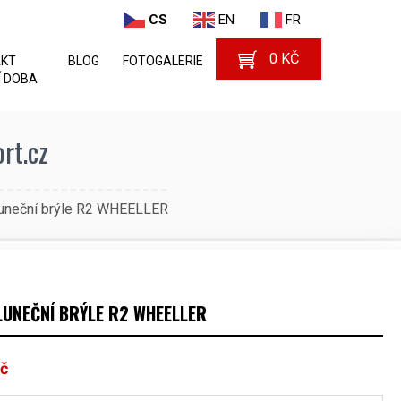
CS
EN
FR
0
KČ
AKT
BLOG
FOTOGALERIE
 DOBA
rt.cz
luneční brýle R2 WHEELLER
LUNEČNÍ BRÝLE R2 WHEELLER
č