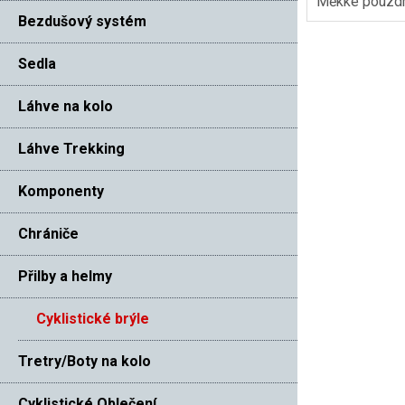
Měkké pouzdro
Bezdušový systém
Sedla
Láhve na kolo
Láhve Trekking
Komponenty
Chrániče
Přilby a helmy
Cyklistické brýle
Tretry/Boty na kolo
Cyklistické Oblečení