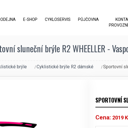
RODEJNA
E-SHOP
CYKLOSERVIS
PŮJČOVNA
KONT
PROVOZNÍ
tovní sluneční brýle R2 WHEELLER - Vaspo
listické brýle
Cyklistické brýle R2 dámské
Sportovní s
SPORTOVNÍ S
Cena:
2019
K