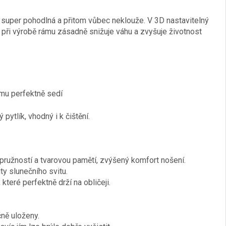
 super pohodlná a přitom vůbec neklouže. V 3D nastavitelný
při výrobě rámu zásadně snižuje váhu a zvyšuje životnost
omu perfektně sedí
tlík, vhodný i k čištění.
pružností a tvarovou pamětí, zvýšený komfort nošení.
ty slunečního svitu.
které perfektně drží na obličeji.
ně uloženy.