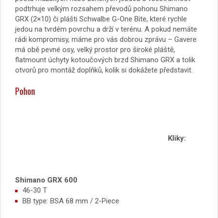
podtrhuje velkým rozsahem převodů pohonu Shimano
GRX (2×10) či plášti Schwalbe G-One Bite, které rychle
jedou na tvrdém povrchu a drží v terénu. A pokud nemáte
rádi kompromisy, máme pro vás dobrou zprávu – Gavere
má obě pevné osy, velký prostor pro široké pláště,
flatmount úchyty kotoučových brzd Shimano GRX a tolik
otvorů pro montáž doplňků, kolik si dokážete představit.
Pohon
Kliky:
Shimano GRX 600
46-30 T
BB type: BSA 68 mm / 2-Piece