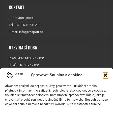
KONTAKT
Josef Jochymek
Tel.: +420 603 703 232
E-mail:
info@vasport.cz
OTEVÍRACÍ DOBA
PO/ST/PÁ: 14:00 - 19:00*
ÚT/ČT: 16:00 - 19:00*
Sobota: 9:00 - 17:00*
Spravovat Souhlas s cookies
Neděle:
Zavřeno
Abychom poskytli co nejlepší služby, používáme k ukládání a/nebo
* Říjen, listopad a prosinec
přístupu k informacím o zařízení, technologie jako jsou soubory cookies.
OTEVŘENO POUZE
PO/ST/PÁ
Souhlas s těmito technologiemi nám umožní zpracovávat údaje, jako je
chování při procházení nebo jedinečná ID na tomto webu. Nesouhlas nebo
odvolání souhlasu může nepříznivě ovlivnit určité vlastnosti a funkce.
INFORMACE