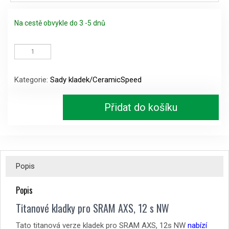
Na cestě obvykle do 3 -5 dnů
Titanové
kladky
pro
SRAM
Kategorie:
Sady kladek/CeramicSpeed
AXS,
12
s
Přidat do košíku
NW
množství
Popis
Popis
Titanové kladky pro SRAM AXS, 12 s NW
Tato titanová verze kladek pro SRAM AXS, 12s NW
nabízí