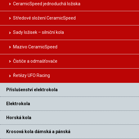
CeramicSpeed jednoduchá ložiska
Středové složení CeramicSpeed
Sady ložisek – silniční kola
Mazivo CeramicSpeed
Čističe a odmašťovače
Řetězy UFO Racing
Příslušenství elektrokola
Elektrokola
Horská kola
Krosová kola dámská a pánská