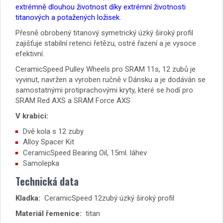
extrémně dlouhou životnost díky extrémní životnosti
titanových a potažených ložisek.
Přesně obrobený titanový symetrický úzký široký profil
zajišťuje stabilní retenci řetězu, ostré řazení a je vysoce
efektivní.
CeramicSpeed ​​Pulley Wheels pro SRAM 11s, 12 zubů je
vyvinut, navržen a vyroben ručně v Dánsku a je dodáván se
samostatnými protiprachovými kryty, které se hodí pro
SRAM Red AXS a SRAM Force AXS
V krabici:
Dvě kola s 12 zuby
Alloy Spacer Kit
CeramicSpeed ​​Bearing Oil, 15ml. láhev
Samolepka
Technická data
Kladka:
CeramicSpeed ​​12zubý úzký široký profil
Materiál řemenice:
titan