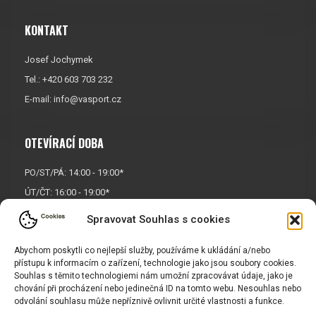
KONTAKT
Josef Jochymek
Tel.: +420 603 703 232
E-mail:
info@vasport.cz
OTEVÍRACÍ DOBA
PO/ST/PÁ: 14:00 - 19:00*
ÚT/ČT: 16:00 - 19:00*
Sobota: 9:00 - 17:00*
Spravovat Souhlas s cookies
Neděle:
Zavřeno
Abychom poskytli co nejlepší služby, používáme k ukládání a/nebo
* Říjen, listopad a prosinec
přístupu k informacím o zařízení, technologie jako jsou soubory cookies.
OTEVŘENO POUZE
PO/ST/PÁ
Souhlas s těmito technologiemi nám umožní zpracovávat údaje, jako je
chování při procházení nebo jedinečná ID na tomto webu. Nesouhlas nebo
odvolání souhlasu může nepříznivě ovlivnit určité vlastnosti a funkce.
INFORMACE