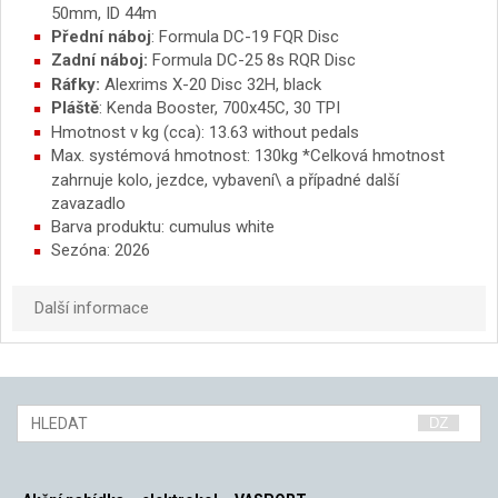
50mm, ID 44m
Přední náboj
: Formula DC-19 FQR Disc
Zadní náboj:
Formula DC-25 8s RQR Disc
Ráfky:
Alexrims X-20 Disc 32H, black
Pláště
: Kenda Booster, 700x45C, 30 TPI
Hmotnost v kg (cca): 13.63 without pedals
Max. systémová hmotnost: 130kg *Celková hmotnost
zahrnuje kolo, jezdce, vybavení\ a případné další
zavazadlo
Barva produktu: cumulus white
Sezóna: 2026
Další informace