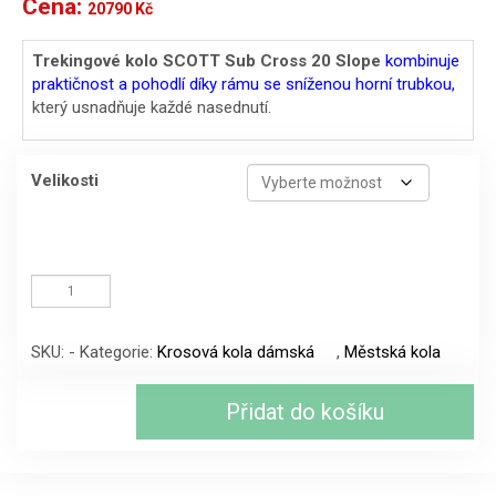
Cena:
20790
Kč
Trekingové kolo SCOTT Sub Cross 20 Slope
kombinuje
praktičnost a pohodlí díky rámu se sníženou horní trubkou,
který usnadňuje každé nasednutí.
Velikosti
Trekingové
kolo
SCOTT
Sub
SKU:
-
Kategorie:
Krosová kola dámská
,
Městská kola
Cross
20
Slope,
Přidat do košíku
cumulus
white
množství