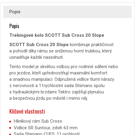
Popis
Popis
Trekingové kolo SCOTT Sub Cross 20 Slope
SCOTT Sub Cross 20 Slope
kombinuje praktičnost
a pohodlí díky rámu se sníženou horní trubkou, který
usnadňuje každé nasednutí.
Tento model je skvělou volbou pro rodinné sdílení nebo
pro jezdce, kteří upřednostňují maximální komfort
a snadnou manipulaci. Odpružená vidlice tlumí nárazy
z nerovností a 11rychlostní sada Shimano spolu
s hydraulickými brzdami Tektro zajišťují plynulou
a bezpečnou jízdu po městě i mimo něj.
Klíčové vlastnosti
Hliníkový rám Sub Cross
Vidlice SR Suntour, zdvih 63 mm
Sada Shimano CUES, 11 rychlostí