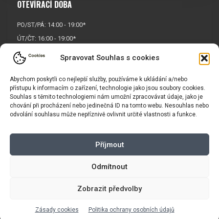
OTEVÍRACÍ DOBA
PO/ST/PÁ: 14:00 - 19:00*
ÚT/ČT: 16:00 - 19:00*
Sobota: 9:00 - 17:00*
Spravovat Souhlas s cookies
Neděle:
Zavřeno
Abychom poskytli co nejlepší služby, používáme k ukládání a/nebo
* Říjen, listopad a prosinec
přístupu k informacím o zařízení, technologie jako jsou soubory cookies.
OTEVŘENO POUZE
PO/ST/PÁ
Souhlas s těmito technologiemi nám umožní zpracovávat údaje, jako je
chování při procházení nebo jedinečná ID na tomto webu. Nesouhlas nebo
odvolání souhlasu může nepříznivě ovlivnit určité vlastnosti a funkce.
INFORMACE
Příjmout
Košík
Obchodní podmínky
GDPR
Odmítnout
Zobrazit předvolby
Copyright © 2026 |
Mapa webu
|
Tvorba eshopu
pro Vasport.cz
Zásady cookies
Politika ochrany osobních údajů