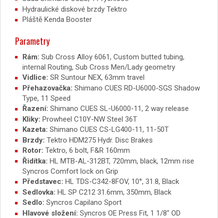
Hydraulické diskové brzdy Tektro
Pláště Kenda Booster
Parametry
Rám:
Sub Cross Alloy 6061, Custom butted tubing,
internal Routing, Sub Cross Men/Lady geometry
Vidlice:
SR Suntour NEX, 63mm travel
Přehazovačka:
Shimano CUES RD-U6000-SGS Shadow
Type, 11 Speed
Řazení:
Shimano CUES SL-U6000-11, 2 way release
Kliky:
Prowheel C10Y-NW Steel 36T
Kazeta:
Shimano CUES CS-LG400-11, 11-50T
Brzdy:
Tektro HDM275 Hydr. Disc Brakes
Rotor:
Tektro, 6 bolt, F&R 160mm
Řidítka:
HL MTB-AL-312BT, 720mm, black, 12mm rise
Syncros Comfort lock on Grip
Představec:
HL TDS-C342-8FOV, 10°, 31.8, Black
Sedlovka:
HL SP C212 31.6mm, 350mm, Black
Sedlo:
Syncros Capilano Sport
Hlavové složení:
Syncros OE Press Fit, 1 1/8″ OD