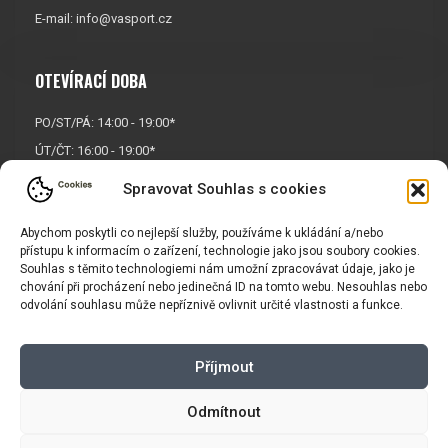
E-mail:
info@vasport.cz
OTEVÍRACÍ DOBA
PO/ST/PÁ: 14:00 - 19:00*
ÚT/ČT: 16:00 - 19:00*
Sobota: 9:00 - 17:00*
Spravovat Souhlas s cookies
Neděle:
Zavřeno
Abychom poskytli co nejlepší služby, používáme k ukládání a/nebo
* Říjen, listopad a prosinec
přístupu k informacím o zařízení, technologie jako jsou soubory cookies.
OTEVŘENO POUZE
PO/ST/PÁ
Souhlas s těmito technologiemi nám umožní zpracovávat údaje, jako je
chování při procházení nebo jedinečná ID na tomto webu. Nesouhlas nebo
odvolání souhlasu může nepříznivě ovlivnit určité vlastnosti a funkce.
INFORMACE
Příjmout
Košík
Obchodní podmínky
GDPR
Odmítnout