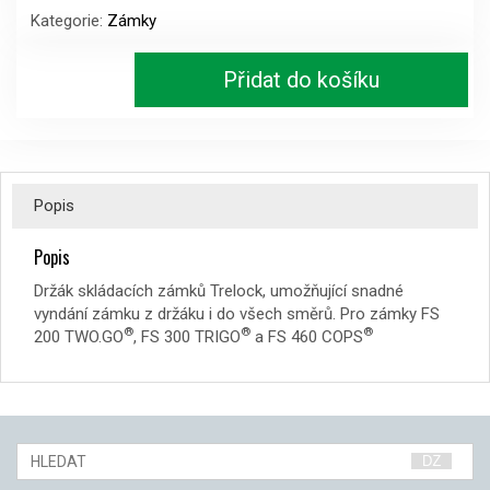
držák
Kategorie:
Zámky
skládacích
zámků
Přidat do košíku
ZF234
X-
MOVE
černý
množství
Popis
Popis
Držák skládacích zámků Trelock, umožňující snadné
vyndání zámku z držáku i do všech směrů. Pro zámky FS
®
®
®
200 TWO.GO
, FS 300 TRIGO
a FS 460 COPS