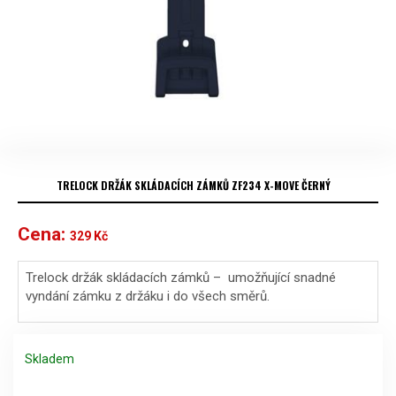
TRELOCK DRŽÁK SKLÁDACÍCH ZÁMKŮ ZF234 X-MOVE ČERNÝ
Cena:
329
Kč
Trelock držák skládacích zámků – umožňující snadné
vyndání zámku z držáku i do všech směrů.
Skladem
Trelock