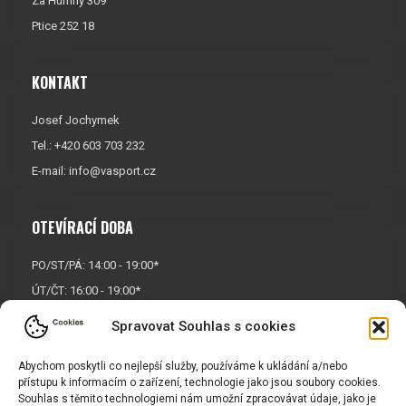
Za Humny 309
Ptice 252 18
KONTAKT
Josef Jochymek
Tel.: +420 603 703 232
E-mail:
info@vasport.cz
OTEVÍRACÍ DOBA
PO/ST/PÁ: 14:00 - 19:00*
ÚT/ČT: 16:00 - 19:00*
Sobota: 9:00 - 17:00*
Spravovat Souhlas s cookies
Neděle:
Zavřeno
Abychom poskytli co nejlepší služby, používáme k ukládání a/nebo
* Říjen, listopad a prosinec
přístupu k informacím o zařízení, technologie jako jsou soubory cookies.
OTEVŘENO POUZE
PO/ST/PÁ
Souhlas s těmito technologiemi nám umožní zpracovávat údaje, jako je