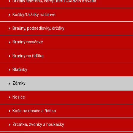
Držáky telefonů/computeru GARMIN a světla
Košíky/Držáky na lahve
Brašny, podsedlovky, držáky
Brašny nosičové
Brašny na řídítka
Blatníky
Zámky
Nosiče
Koše na nosiče a řídítka
Zrcátka, zvonky a houkačky