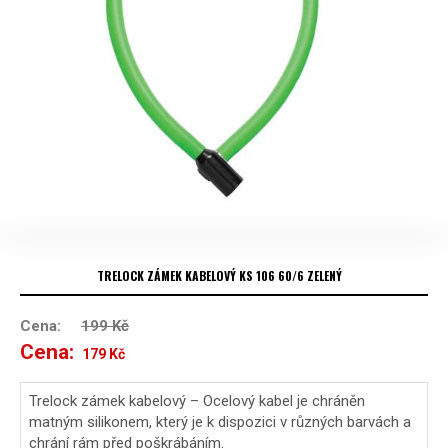
TRELOCK ZÁMEK KABELOVÝ KS 106 60/6 ZELENÝ
Cena:
199
Kč
Cena:
Původní
Aktuální
179
Kč
cena
cena
Trelock zámek kabelový – Ocelový kabel je chráněn
matným silikonem, který je k dispozici v různých barvách a
byla:
je:
chrání rám před poškrábáním.