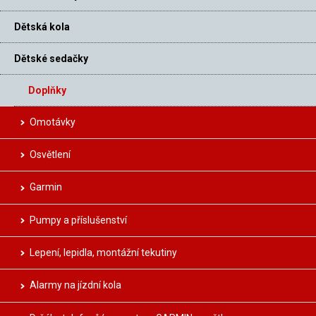
Dětská kola
Dětské sedačky
Doplňky
Omotávky
Osvětlení
Garmin
Pumpy a příslušenství
Lepení, lepidla, montážní tekutiny
Alarmy na jízdní kola