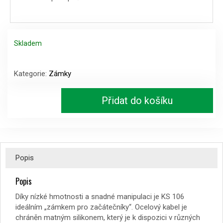
199 Kč.
179 Kč.
Skladem
Trelock
zámek
Kategorie:
Zámky
kabelový
KS
Přidat do košíku
106
60/6
zelený
množství
Popis
Popis
Díky nízké hmotnosti a snadné manipulaci je KS 106
ideálním „zámkem pro začátečníky“. Ocelový kabel je
chráněn matným silikonem, který je k dispozici v různých