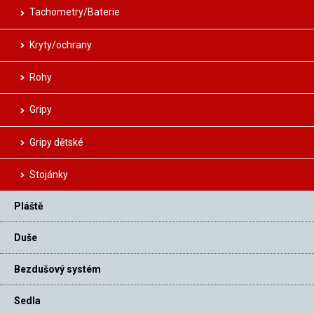
Tachometry/Baterie
Kryty/ochrany
Rohy
Gripy
Gripy dětské
Stojánky
Pláště
Duše
Bezdušový systém
Sedla