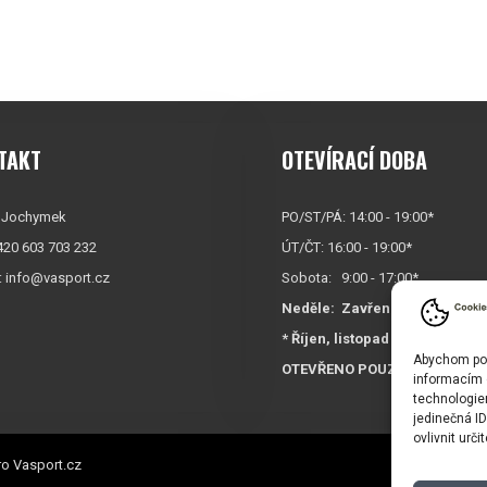
TAKT
OTEVÍRACÍ DOBA
 Jochymek
PO/ST/PÁ: 14:00 - 19:00*
+420 603 703 232
ÚT/ČT: 16:00 - 19:00*
:
info@vasport.cz
Sobota: 9:00 - 17:00*
Neděle:
Zavřeno
* Říjen, listopad a prosinec
Abychom posk
OTEVŘENO POUZE
PO/ST/P
informacím o
technologie
jedinečná I
ovlivnit urči
o Vasport.cz