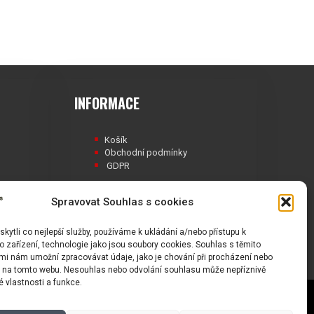
INFORMACE
Košík
Obchodní podmínky
GDPR
Spravovat Souhlas s cookies
ytli co nejlepší služby, používáme k ukládání a/nebo přístupu k
Á
 zařízení, technologie jako jsou soubory cookies. Souhlas s těmito
mi nám umožní zpracovávat údaje, jako je chování při procházení nebo
D na tomto webu. Nesouhlas nebo odvolání souhlasu může nepříznivě
té vlastnosti a funkce.