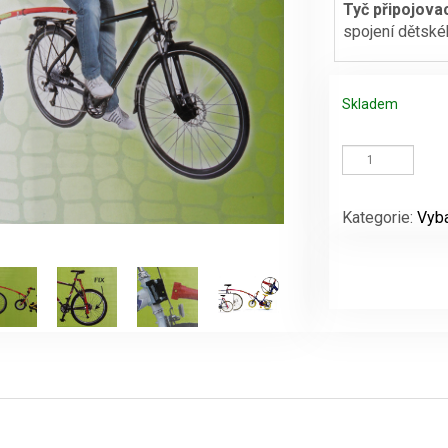
Tyč připojovac
spojení dětské
byla:
2370 Kč.
Skladem
Tyč
připojovací
Trail
Gator
Kategorie:
Vyba
na
dětské
kolo
množství