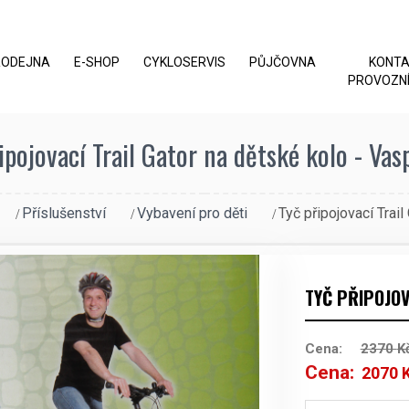
RODEJNA
E-SHOP
CYKLOSERVIS
PŮJČOVNA
KONT
PROVOZNÍ
ipojovací Trail Gator na dětské kolo - Vas
Příslušenství
Vybavení pro děti
Tyč připojovací Trail
TYČ PŘIPOJOV
Cena:
2370
K
Cena:
2070
Původní
cena