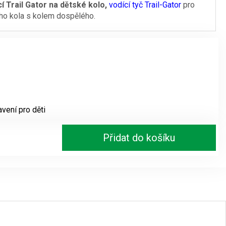
í Trail Gator na dětské kolo,
vodící tyč Trail-Gator
pro
ho kola s kolem dospělého.
je:
2070 Kč.
vení pro děti
Přidat do košíku