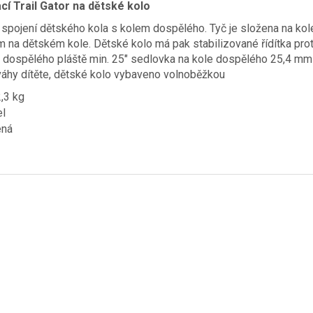
cí Trail Gator na dětské kolo
 spojení dětského kola s kolem dospělého. Tyč je složena na kole d
na dětském kole. Dětské kolo má pak stabilizované řídítka proti 
o dospělého pláště min. 25″ sedlovka na kole dospělého 25,4 mm
áhy dítěte, dětské kolo vybaveno volnoběžkou
2,3 kg
el
ená