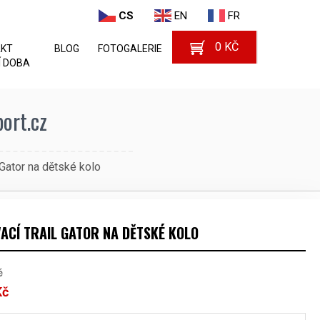
CS
EN
FR
0
KČ
AKT
BLOG
FOTOGALERIE
 DOBA
port.cz
 Gator na dětské kolo
ACÍ TRAIL GATOR NA DĚTSKÉ KOLO
č
Kč
Aktuální
cena