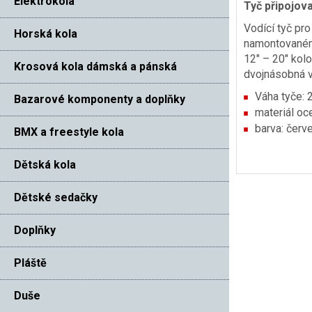
Elektrokola
Tyč připojova
Vodící tyč pro
Horská kola
namontovaném 
12″ – 20″ kol
Krosová kola dámská a pánská
dvojnásobná v
Váha tyče: 
Bazarové komponenty a doplňky
materiál oc
barva: červ
BMX a freestyle kola
Dětská kola
Dětské sedačky
Doplňky
Pláště
Duše