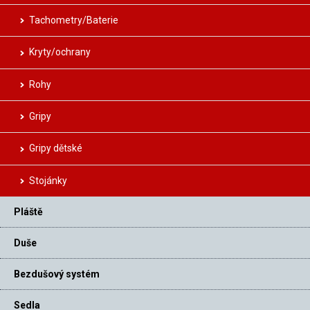
Tachometry/Baterie
Kryty/ochrany
Rohy
Gripy
Gripy dětské
Stojánky
Pláště
Duše
Bezdušový systém
Sedla