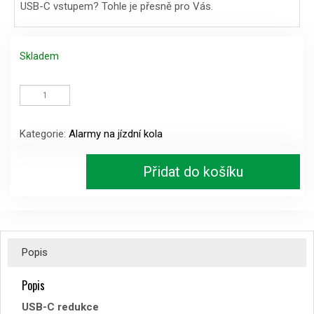
USB-C vstupem? Tohle je přesně pro Vás.
Skladem
USB-
C
redukce
množství
Kategorie:
Alarmy na jízdní kola
Přidat do košíku
Popis
Popis
USB-C redukce