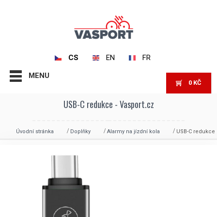
CS
EN
FR
MENU
0
KČ
USB-C redukce - Vasport.cz
Úvodní stránka
Doplňky
Alarmy na jízdní kola
USB-C redukce