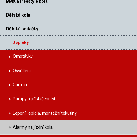
BMX a freestyle kola
Dětská kola
Dětské sedačky
Doplňky
Omotávky
Osvětlení
Garmin
Pumpy a příslušenství
Lepení, lepidla, montážní tekutiny
Alarmy na jízdní kola