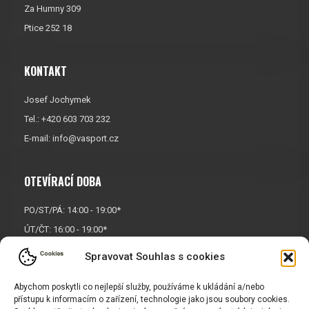
Za Humny 309
Ptice 252 18
KONTAKT
Josef Jochymek
Tel.: +420 603 703 232
E-mail:
info@vasport.cz
OTEVÍRACÍ DOBA
PO/ST/PÁ: 14:00 - 19:00*
ÚT/ČT: 16:00 - 19:00*
Sobota: 9:00 - 17:00*
Spravovat Souhlas s cookies
Neděle:
Zavřeno
* Říjen, listopad a prosinec
Abychom poskytli co nejlepší služby, používáme k ukládání a/nebo
přístupu k informacím o zařízení, technologie jako jsou soubory cookies.
OTEVŘENO POUZE
PO/ST/PÁ