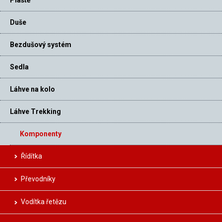
Duše
Bezdušový systém
Sedla
Láhve na kolo
Láhve Trekking
Komponenty
Řídítka
Převodníky
Vodítka řetězu