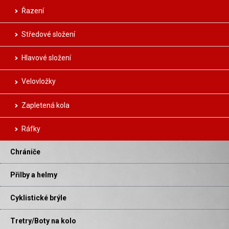
Řazení
Středové složení
Hlavové složení
Velovložky
Zapletená kola
Ráfky
Chrániče
Přilby a helmy
Cyklistické brýle
Tretry/Boty na kolo