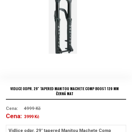
VIDLICE ODPR. 29″ TAPERED MANITOU MACHETE COMP BOOST 120 MM
ČERNÁ MAT
Cena:
4999
Kč
Cena:
Původní
Aktuální
3999
Kč
cena
cena
Vidlice odpr. 29″ tapered Manitou Machete Comp