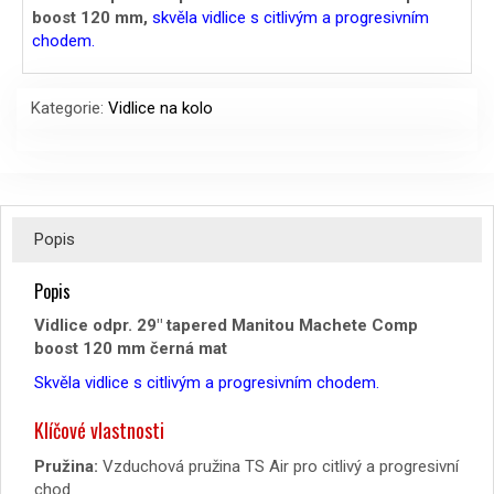
boost 120 mm,
skvěla vidlice s citlivým a progresivním
byla:
je:
chodem.
4999 Kč.
3999 Kč.
Kategorie:
Vidlice na kolo
Popis
Popis
Vidlice odpr. 29″ tapered Manitou Machete Comp
boost 120 mm černá mat
Skvěla vidlice s citlivým a progresivním chodem.
Klíčové vlastnosti
Pružina:
Vzduchová pružina TS Air pro citlivý a progresivní
chod