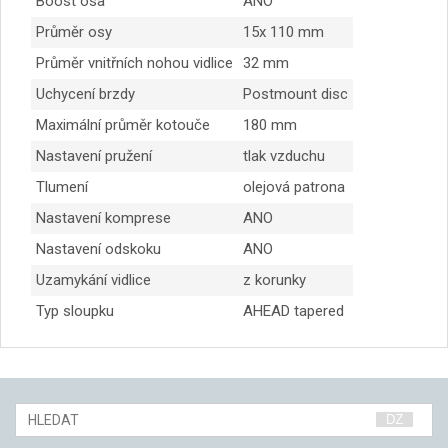
Boost osa
ANO
Průměr osy
15x 110 mm
Průměr vnitřních nohou vidlice
32 mm
Uchycení brzdy
Postmount disc
Maximální průměr kotouče
180 mm
Nastavení pružení
tlak vzduchu
Tlumení
olejová patrona
Nastavení komprese
ANO
Nastavení odskoku
ANO
Uzamykání vidlice
z korunky
Typ sloupku
AHEAD tapered