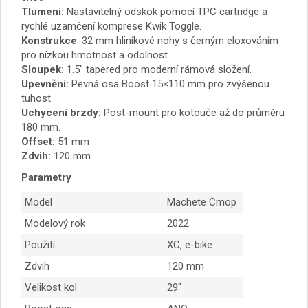
Tlumení:
Nastavitelný odskok pomocí TPC cartridge a
rychlé uzamčení komprese Kwik Toggle.
Konstrukce
: 32 mm hliníkové nohy s černým eloxováním
pro nízkou hmotnost a odolnost.
Sloupek:
1.5″ tapered pro moderní rámová složení.
Upevnění:
Pevná osa Boost 15×110 mm pro zvýšenou
tuhost.
Uchycení brzdy:
Post-mount pro kotouče až do průměru
180 mm.
Offset:
51 mm
Zdvih:
120 mm
Parametry
Model
Machete Cmop
Modelový rok
2022
Použití
XC, e-bike
Zdvih
120 mm
Velikost kol
29″