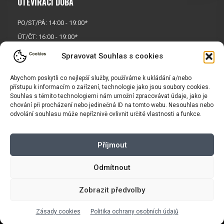
OTEVÍRACÍ DOBA
PO/ST/PÁ: 14:00 - 19:00*
ÚT/ČT: 16:00 - 19:00*
Sobota: 9:00 - 17:00*
Spravovat Souhlas s cookies
Neděle:
Zavřeno
Abychom poskytli co nejlepší služby, používáme k ukládání a/nebo
* Říjen, listopad a prosinec
přístupu k informacím o zařízení, technologie jako jsou soubory cookies.
OTEVŘENO POUZE
PO/ST/PÁ
Souhlas s těmito technologiemi nám umožní zpracovávat údaje, jako je
chování při procházení nebo jedinečná ID na tomto webu. Nesouhlas nebo
odvolání souhlasu může nepříznivě ovlivnit určité vlastnosti a funkce.
INFORMACE
Příjmout
Košík
Obchodní podmínky
GDPR
Odmítnout
Zobrazit předvolby
Copyright © 2026 |
Mapa webu
|
Tvorba eshopu
pro Vasport.cz
Zásady cookies
Politika ochrany osobních údajů