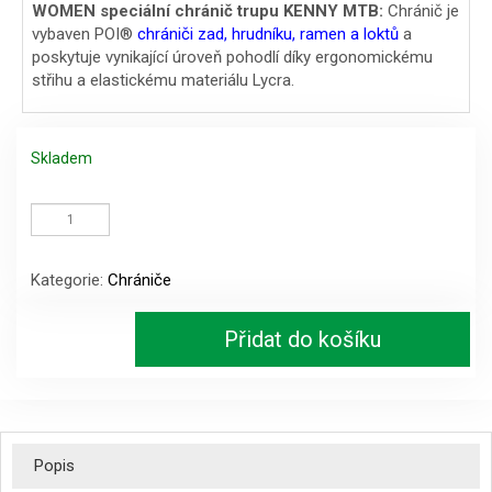
WOMEN speciální chránič trupu KENNY MTB:
Chránič je
vybaven POI®
chrániči zad, hrudníku, ramen a loktů
a
poskytuje vynikající úroveň pohodlí díky ergonomickému
střihu a elastickému materiálu Lycra.
Skladem
WOMEN
speciální
chránič
trupu
Kategorie:
Chrániče
KENNY
MTB,
vel.L
Přidat do košíku
množství
Popis