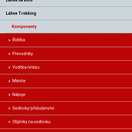
Láhve na kolo
Láhve Trekking
Komponenty
Řídítka
Převodníky
Vodítka řetězu
Měniče
Náboje
Sedlovky/příslušenství
Objímky na sedlovku