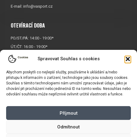
E-mail:
info@vasport.cz
OTEVÍRACÍ DOBA
PO/ST/PÁ: 14:00 - 19:00*
ÚT/ČT: 16:00 - 19:00*
Sobota: 9:00 - 17:00*
Spravovat Souhlas s cookies
Neděle:
Zavřeno
Abychom poskytli co nejlepší služby, používáme k ukládání a/nebo
* Říjen, listopad a prosinec
přístupu k informacím o zařízení, technologie jako jsou soubory cookies.
OTEVŘENO POUZE
PO/ST/PÁ
Souhlas s těmito technologiemi nám umožní zpracovávat údaje, jako je
chování při procházení nebo jedinečná ID na tomto webu. Nesouhlas nebo
odvolání souhlasu může nepříznivě ovlivnit určité vlastnosti a funkce.
INFORMACE
Příjmout
Košík
Obchodní podmínky
GDPR
Odmítnout