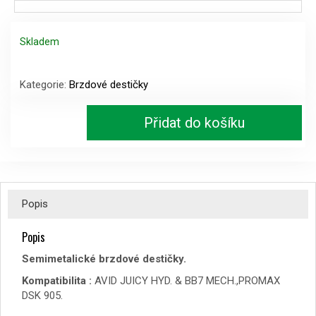
Skladem
Brzdové
destičky
Kategorie:
Brzdové destičky
XBD-
02A-
Přidat do košíku
SM-
XON
množství
Popis
Popis
Semimetalické brzdové destičky.
Kompatibilita :
AVID JUICY HYD. & BB7 MECH.,PROMAX
DSK 905.