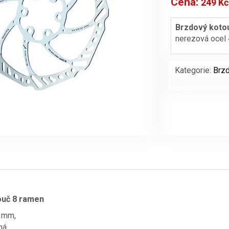
Cena:
249
Kč
Brzdový koto
nerezová ocel 
Kategorie:
Brz
ouč 8 ramen
 mm,
ná,