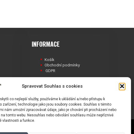
INFORMACE
Košík
Obchodní podmínky
GDPR
Spravovat Souhlas s cookies
ytli co nejlepší služby, používáme k ukládání a/nebo přístupu k
Á
 zařízení, technologie jako jsou soubory cookies. Souhlas s těmito
mi nám umožní zpracovávat údaje, jako je chování při procházení nebo
D na tomto webu. Nesouhlas nebo odvolání souhlasu může nepříznivě
té vlastnosti a funkce.