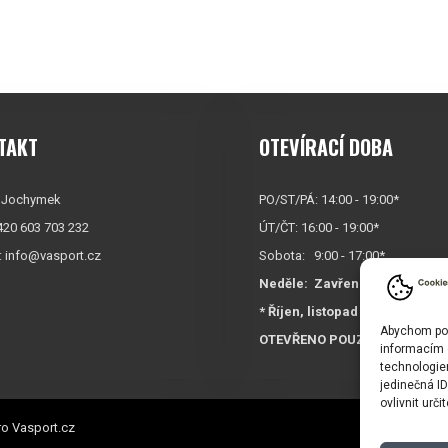
TAKT
OTEVÍRACÍ DOBA
 Jochymek
PO/ST/PÁ: 14:00 - 19:00*
+420 603 703 232
ÚT/ČT: 16:00 - 19:00*
:
info@vasport.cz
Sobota: 9:00 - 17:00*
Neděle:
Zavřeno
* Říjen, listopad a prosinec
Abychom posk
OTEVŘENO POUZE
PO/ST/P
informacím o
technologie
jedinečná I
ovlivnit urči
o Vasport.cz