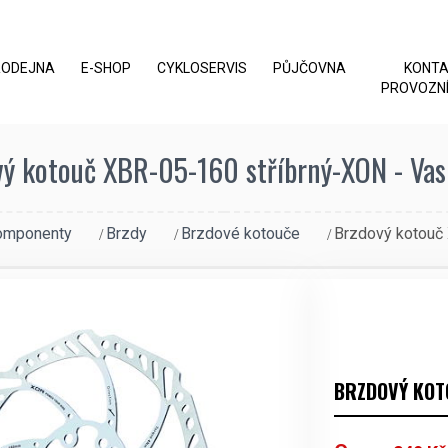
RODEJNA
E-SHOP
CYKLOSERVIS
PŮJČOVNA
KONT
PROVOZNÍ
ý kotouč XBR-05-160 stříbrný-XON - Vas
omponenty
Brzdy
Brzdové kotouče
Brzdový kotouč
BRZDOVÝ KOT