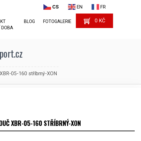
CS
EN
FR
0
KČ
AKT
BLOG
FOTOGALERIE
 DOBA
port.cz
 XBR-05-160 stříbrný-XON
OUČ XBR-05-160 STŘÍBRNÝ-XON