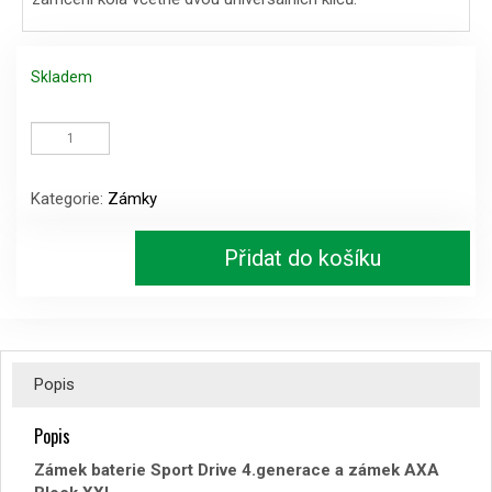
Skladem
Zámek
baterie
Sport
Drive
Kategorie:
Zámky
4.generace
a
zámek
Přidat do košíku
AXA
Block
XXL
množství
Popis
Popis
Zámek baterie Sport Drive 4.generace a zámek AXA