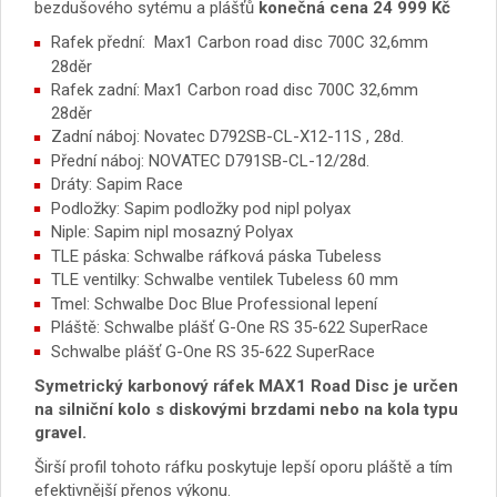
bezdušového sytému a plášťů
konečná cena
24 999 Kč
Rafek přední: Max1 Carbon road disc 700C 32,6mm
28děr
Rafek zadní: Max1 Carbon road disc 700C 32,6mm
28děr
Zadní náboj: Novatec D792SB-CL-X12-11S , 28d.
Přední náboj: NOVATEC D791SB-CL-12/28d.
Dráty: Sapim Race
Podložky: Sapim podložky pod nipl polyax
Niple: Sapim nipl mosazný Polyax
TLE páska: Schwalbe ráfková páska Tubeless
TLE ventilky: Schwalbe ventilek Tubeless 60 mm
Tmel: Schwalbe Doc Blue Professional lepení
Pláště: Schwalbe plášť G-One RS 35-622 SuperRace
Schwalbe plášť G-One RS 35-622 SuperRace
Symetrický karbonový ráfek MAX1 Road Disc je určen
na silniční kolo s diskovými brzdami nebo na kola typu
gravel.
Širší profil tohoto ráfku poskytuje lepší oporu pláště a tím
efektivnější přenos výkonu.