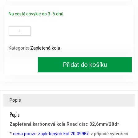
Na cestě obvykle do 3 -5 dnů
Zapletená
karbonová
kola
Road
Kategorie:
Zapletená kola
disc
32,6mm/28d
množství
Přidat do košíku
Popis
Popis
Zapletená karbonová kola Road disc 32,6mm/28d*
*
cena pouze zapletených kol 20 099Kč
v případě vytvoření