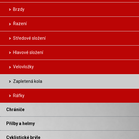
Brzdy
Řazení
Středové složení
Hlavové složení
Velovložky
Zapletená kola
Ráfky
Chrániče
Přilby a helmy
Cyklistické brýle