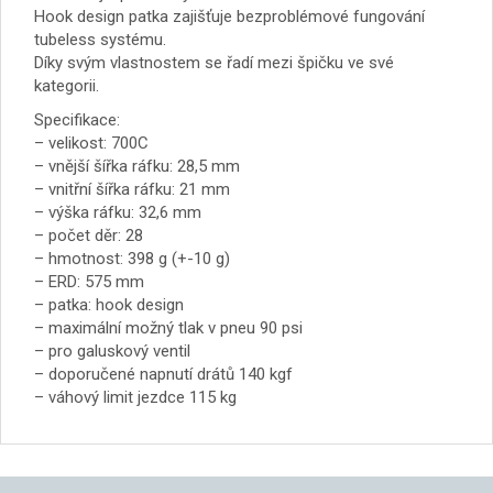
Hook design patka zajišťuje bezproblémové fungování
tubeless systému.
Díky svým vlastnostem se řadí mezi špičku ve své
kategorii.
Specifikace:
– velikost: 700C
– vnější šířka ráfku: 28,5 mm
– vnitřní šířka ráfku: 21 mm
– výška ráfku: 32,6 mm
– počet děr: 28
– hmotnost: 398 g (+-10 g)
– ERD: 575 mm
– patka: hook design
– maximální možný tlak v pneu 90 psi
– pro galuskový ventil
– doporučené napnutí drátů 140 kgf
– váhový limit jezdce 115 kg