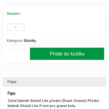
Skladem
Zefal
blatník
Shield
Lite
Kategorie:
Blatníky
přední
(Road
/Gravel)
Přidat do košíku
množství
Popis
Popis
Zefal blatník Shield Lite přední (Road /Gravel)
Přední
blatník Shield Lite Front pro gravel kola.