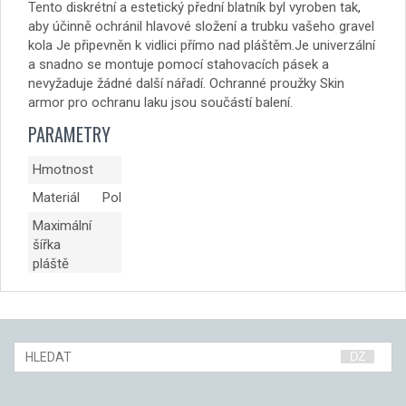
Tento diskrétní a estetický přední blatník byl vyroben tak,
aby účinně ochránil hlavové složení a trubku vašeho gravel
kola Je připevněn k vidlici přímo nad pláštěm.Je univerzální
a snadno se montuje pomocí stahovacích pásek a
nevyžaduje žádné další nářadí. Ochranné proužky Skin
armor pro ochranu laku jsou součástí balení.
PARAMETRY
Hmotnost
17 g
Materiál
Polypropylen
Maximální
šířka
50 mm
pláště
164 x
Rozměry
186mm