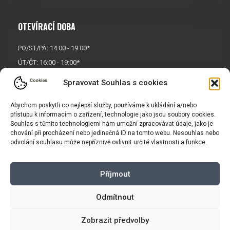
OTEVÍRACÍ DOBA
PO/ST/PÁ: 14:00 - 19:00*
ÚT/ČT: 16:00 - 19:00*
Sobota: 9:00 - 17:00*
Spravovat Souhlas s cookies
Neděle:
Zavřeno
Abychom poskytli co nejlepší služby, používáme k ukládání a/nebo
* Říjen, listopad a prosinec
přístupu k informacím o zařízení, technologie jako jsou soubory cookies.
OTEVŘENO POUZE
PO/ST/PÁ
Souhlas s těmito technologiemi nám umožní zpracovávat údaje, jako je
chování při procházení nebo jedinečná ID na tomto webu. Nesouhlas nebo
odvolání souhlasu může nepříznivě ovlivnit určité vlastnosti a funkce.
INFORMACE
Příjmout
Košík
Obchodní podmínky
GDPR
Odmítnout
Zobrazit předvolby
Copyright © 2026 |
Mapa webu
|
Tvorba eshopu
pro Vasport.cz